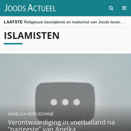
LAATSTE
Religieuze besnijdenis en toekomst van Joods leven centraal tijdens conferentie in Brussel
“Besnijdenisdebat toont hoe moeilijk seculiere Westen minderheden begrijpt”, Jinnih Beels (Vooruit)
ISLAMISTEN
CITYTRIP | ROEMENIË – Boekarest: de verrassing van Oost-Europa
“Vandaag zit elke Jood in België op de beklaagdenbank”
goKosher lanceert nieuwe website en samenwerking met Mishpacha voor kosher travel en simchas wereldwijd
ANELKA
DIEUDONNÉ
Verontwaardiging in voetballand na
“nazigeste” van Anelka