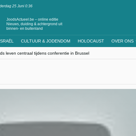
erdag 25 Juni 0:36
JoodsActueel.be – online editie
Nieuws, duiding & achtergrond uit
binnen- en buitenland
ISRAËL
CULTUUR & JODENDOM
HOLOCAUST
OVER ONS
s leven centraal tijdens conferentie in Brussel
ere Westen minderheden begrijpt”, Jinnih Beels (Vooruit)
rassing van Oost-Europa
laagdenbank”
nwerking met Mishpacha voor kosher travel en simchas wereldwijd