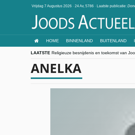
Vrijdag 7 Augustus 2026
·
24 Av, 5786
·
Laatste publicatie:
Dond
HOME
BINNENLAND
BUITENLAND
LAATSTE
Religieuze besnijdenis en toekomst van Jood
“Besnijdenisdebat toont hoe moeilijk seculi
ANELKA
CITYTRIP | ROEMENIË – Boekarest: de ver
“Vandaag zit elke Jood in België op de bek
goKosher lanceert nieuwe website en same