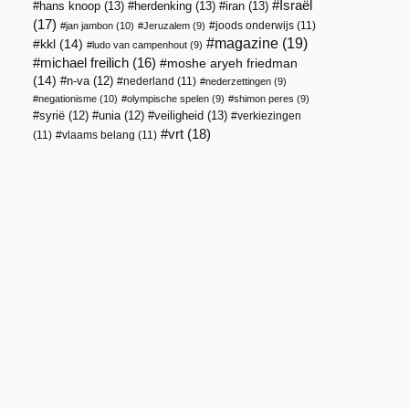
Israël
hans knoop
(13)
herdenking
(13)
iran
(13)
(17)
joods onderwijs
(11)
jan jambon
(10)
Jeruzalem
(9)
magazine
(19)
kkl
(14)
ludo van campenhout
(9)
michael freilich
(16)
moshe aryeh friedman
(14)
n-va
(12)
nederland
(11)
nederzettingen
(9)
negationisme
(10)
olympische spelen
(9)
shimon peres
(9)
veiligheid
(13)
syrië
(12)
unia
(12)
verkiezingen
vrt
(18)
(11)
vlaams belang
(11)