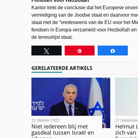
Fondsen voor Hezbollah
Kantor trekt de conclusie dat het Europese onve
vernietiging van de Joodse staat en daarvoor moor
staat met de “vredeswens van de EU voor het Mi
fondsen in Europa verzameld voor Hezbollah en d
de terreurlijst staat.
Tweet
Pin
Share
GERELATEERDE ARTIKELS
21 Oktober 2022
17 Septembe
Niet iedereen blij met
Helmut Lo
gasdeal tussen Israël en
zich van 