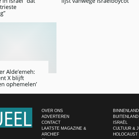
 in Israël “dat
lijst vanwege Israëlboycot
trieste
ng”
er Alde’emeh:
t X blijft
ten ophemelen’
OVER ONS
BINNENLAND
ADVERTEREN
BUITENLAND
CONTACT
ISRAËL
LAATSTE MAGAZINE &
CULTUUR & 
ARCHIEF
HOLOCAUST