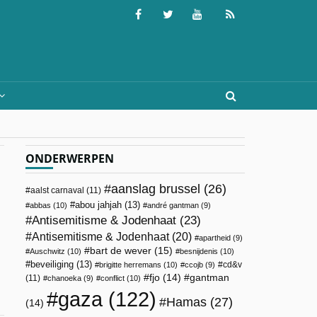
ONDERWERPEN
aanslag brussel
(26)
aalst carnaval
(11)
abou jahjah
(13)
abbas
(10)
andré gantman
(9)
Antisemitisme & Jodenhaat
(23)
Antisemitisme & Jodenhaat
(20)
apartheid
(9)
bart de wever
(15)
Auschwitz
(10)
besnijdenis
(10)
beveiliging
(13)
cd&v
brigitte herremans
(10)
ccojb
(9)
fjo
(14)
gantman
(11)
chanoeka
(9)
conflict
(10)
gaza
(122)
Hamas
(27)
(14)