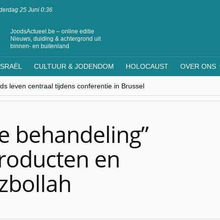
erdag 25 Juni 0:36
JoodsActueel.be – online editie
Nieuws, duiding & achtergrond uit
binnen- en buitenland
ISRAËL
CULTUUR & JODENDOM
HOLOCAUST
OVER ONS
s leven centraal tijdens conferentie in Brussel
ere Westen minderheden begrijpt”, Jinnih Beels (Vooruit)
rassing van Oost-Europa
laagdenbank”
nwerking met Mishpacha voor kosher travel en simchas wereldwijd
le behandeling”
producten en
zbollah