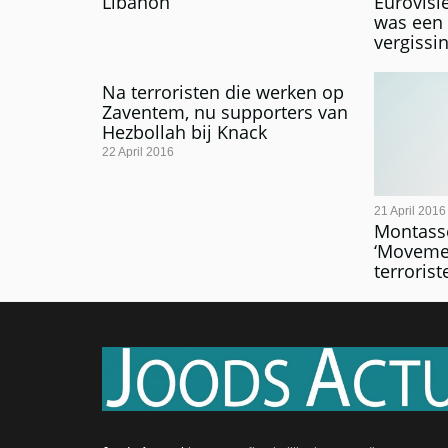
Libanon
Eurovisie
was een 
vergissi
Na terroristen die werken op
Zaventem, nu supporters van
Hezbollah bij Knack
22 April 2016
21 April 2016
Montass
‘Movemen
terroris