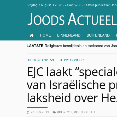
Vrijdag 7 Augustus 2026
·
24 Av, 5786
·
Laatste publicatie:
Dond
HOME
BINNENLAND
BUITENLAND
LAATSTE
Religieuze besnijdenis en toekomst van Jood
“Besnijdenisdebat toont hoe moeilijk seculi
CITYTRIP | ROEMENIË – Boekarest: de ver
“Vandaag zit elke Jood in België op de bek
BUITENLAND
PALESTIJNS CONFLICT
goKosher lanceert nieuwe website en same
EJC laakt “specia
van Israëlische 
laksheid over He
,
27 Juni 2013
BOYCOT
HEZBOLLAH