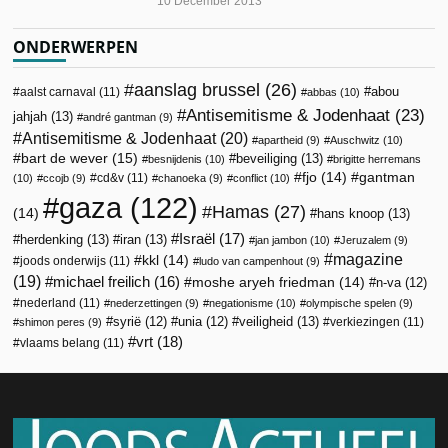
10 December 2013
ONDERWERPEN
aanslag brussel
(26)
abou
aalst carnaval
(11)
abbas
(10)
Antisemitisme & Jodenhaat
(23)
jahjah
(13)
andré gantman
(9)
Antisemitisme & Jodenhaat
(20)
apartheid
(9)
Auschwitz
(10)
bart de wever
(15)
beveiliging
(13)
besnijdenis
(10)
brigitte herremans
fjo
(14)
gantman
cd&v
(11)
(10)
ccojb
(9)
chanoeka
(9)
conflict
(10)
gaza
(122)
Hamas
(27)
(14)
hans knoop
(13)
Israël
(17)
herdenking
(13)
iran
(13)
jan jambon
(10)
Jeruzalem
(9)
magazine
kkl
(14)
joods onderwijs
(11)
ludo van campenhout
(9)
(19)
michael freilich
(16)
moshe aryeh friedman
(14)
n-va
(12)
nederland
(11)
nederzettingen
(9)
negationisme
(10)
olympische spelen
(9)
veiligheid
(13)
syrië
(12)
unia
(12)
verkiezingen
(11)
shimon peres
(9)
vrt
(18)
vlaams belang
(11)