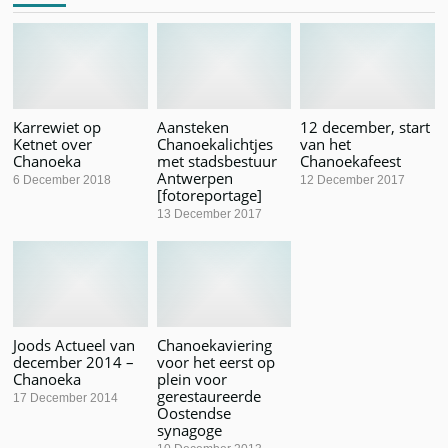
Karrewiet op
Aansteken
12 december, start
Ketnet over
Chanoekalichtjes
van het
Chanoeka
met stadsbestuur
Chanoekafeest
Antwerpen
6 December 2018
12 December 2017
[fotoreportage]
13 December 2017
Joods Actueel van
Chanoekaviering
december 2014 –
voor het eerst op
Chanoeka
plein voor
gerestaureerde
17 December 2014
Oostendse
synagoge