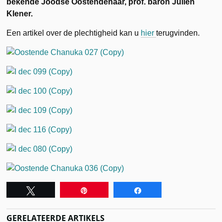
bekende Joodse Oostendenaar, prof. baron Julien
Klener.
Een artikel over de plechtigheid kan u
hier
terugvinden.
Tweet
Pin
Share
GERELATEERDE ARTIKELS