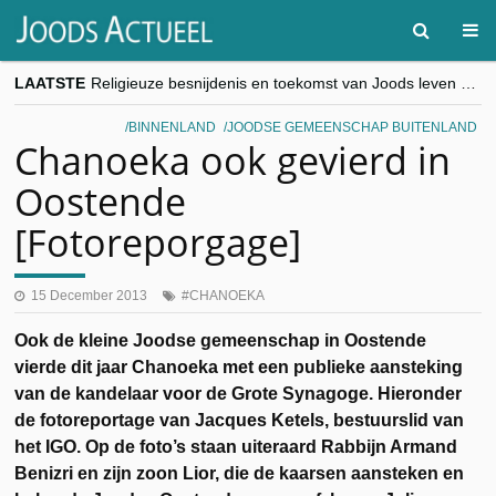
LAATSTE
Religieuze besnijdenis en toekomst van Joods leven centraal tijdens conferentie in Brussel
“Besnijdenisdebat toont hoe moeilijk seculiere Westen minderheden begrijpt”, Jinnih Beels (Vooruit)
CITYTRIP | ROEMENIË – Boekarest: de verrassing van Oost-Europa
BINNENLAND
JOODSE GEMEENSCHAP BUITENLAND
“Vandaag zit elke Jood in België op de beklaagdenbank”
Chanoeka ook gevierd in
goKosher lanceert nieuwe website en samenwerking met Mishpacha voor kosher travel en simchas wereldwijd
Oostende
[Fotoreporgage]
15 December 2013
CHANOEKA
Ook de kleine Joodse gemeenschap in Oostende
vierde dit jaar Chanoeka met een publieke aansteking
van de kandelaar voor de Grote Synagoge. Hieronder
de fotoreportage van Jacques Ketels, bestuurslid van
het IGO. Op de foto’s staan uiteraard Rabbijn Armand
Benizri en zijn zoon Lior, die de kaarsen aansteken en