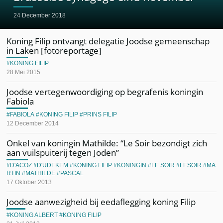
24 December 2018
Koning Filip ontvangt delegatie Joodse gemeenschap
in Laken [fotoreportage]
KONING FILIP
28 Mei 2015
Joodse vertegenwoordiging op begrafenis koningin
Fabiola
FABIOLA
KONING FILIP
PRINS FILIP
12 December 2014
Onkel van koningin Mathilde: “Le Soir bezondigt zich
aan vuilspuiterij tegen Joden”
D'ACOZ
D'UDEKEM
KONING FILIP
KONINGIN
LE SOIR
LESOIR
MA
RTIN
MATHILDE
PASCAL
17 Oktober 2013
Joodse aanwezigheid bij eedaflegging koning Filip
KONING ALBERT
KONING FILIP