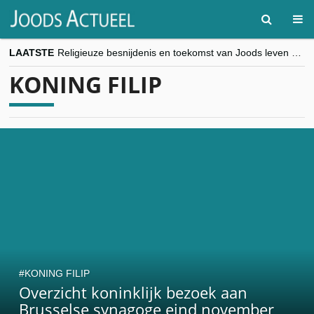
LAATSTE
Religieuze besnijdenis en toekomst van Joods leven centraal tijdens conferentie in Brussel
“Besnijdenisdebat toont hoe moeilijk seculiere Westen minderheden begrijpt”, Jinnih Beels (Vooruit)
KONING FILIP
CITYTRIP | ROEMENIË – Boekarest: de verrassing van Oost-Europa
“Vandaag zit elke Jood in België op de beklaagdenbank”
goKosher lanceert nieuwe website en samenwerking met Mishpacha voor kosher travel en simchas wereldwijd
KONING FILIP
Overzicht koninklijk bezoek aan
Brusselse synagoge eind november