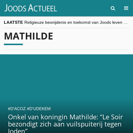
LAATSTE
Religieuze besnijdenis en toekomst van Joods leven centraal tijdens conferentie in Brussel
“Besnijdenisdebat toont hoe moeilijk seculiere Westen minderheden begrijpt”, Jinnih Beels (Vooruit)
MATHILDE
CITYTRIP | ROEMENIË – Boekarest: de verrassing van Oost-Europa
“Vandaag zit elke Jood in België op de beklaagdenbank”
goKosher lanceert nieuwe website en samenwerking met Mishpacha voor kosher travel en simchas wereldwijd
D'ACOZ
D'UDEKEM
Onkel van koningin Mathilde: “Le Soir
bezondigt zich aan vuilspuiterij tegen
Joden”