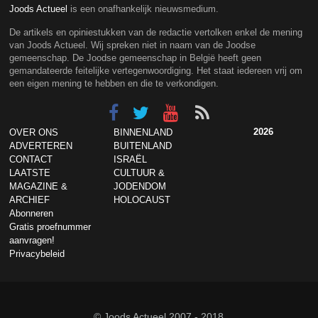
Joods Actueel
is een onafhankelijk nieuwsmedium.
De artikels en opiniestukken van de redactie vertolken enkel de mening
van Joods Actueel. Wij spreken niet in naam van de Joodse
gemeenschap. De Joodse gemeenschap in België heeft geen
gemandateerde feitelijke vertegenwoordiging. Het staat iedereen vrij om
een eigen mening te hebben en die te verkondigen.
2026
OVER ONS
BINNENLAND
ADVERTEREN
BUITENLAND
CONTACT
ISRAËL
LAATSTE
CULTUUR &
MAGAZINE &
JODENDOM
ARCHIEF
HOLOCAUST
Abonneren
Gratis proefnummer
aanvragen!
Privacybeleid
© Joods Actueel 2007 - 2018