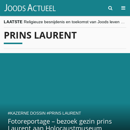
LAATSTE
Religieuze besnijdenis en toekomst van Joods leven centraal tijdens conferentie in Brussel
“Besnijdenisdebat toont hoe moeilijk seculiere Westen minderheden begrijpt”, Jinnih Beels (Vooruit)
PRINS LAURENT
CITYTRIP | ROEMENIË – Boekarest: de verrassing van Oost-Europa
“Vandaag zit elke Jood in België op de beklaagdenbank”
goKosher lanceert nieuwe website en samenwerking met Mishpacha voor kosher travel en simchas wereldwijd
KAZERNE DOSSIN
PRINS LAURENT
Fotoreportage – bezoek gezin prins
Laurent aan Holocaustmuseum