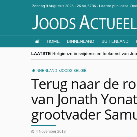
Zondag 9 Augustus 2026
·
26 Av, 5786
·
Laatste publicatie:
Don
HOME
BINNENLAND
BUITENLAND
LAATSTE
Religieuze besnijdenis en toekomst van Jood
“Besnijdenisdebat toont hoe moeilijk seculi
CITYTRIP | ROEMENIË – Boekarest: de ver
“Vandaag zit elke Jood in België op de bek
BINNENLAND
JOODS BELGIË
goKosher lanceert nieuwe website en same
Terug naar de ro
van Jonath Yona
grootvader Sam
4 November 2018