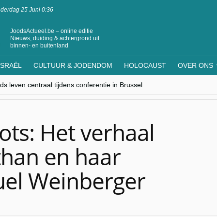
derdag 25 Juni 0:36
JoodsActueel.be – online editie
Nieuws, duiding & achtergrond uit
binnen- en buitenland
ISRAËL
CULTUUR & JODENDOM
HOLOCAUST
OVER ONS
s leven centraal tijdens conferentie in Brussel
ere Westen minderheden begrijpt”, Jinnih Beels (Vooruit)
rassing van Oost-Europa
laagdenbank”
nwerking met Mishpacha voor kosher travel en simchas wereldwijd
ots: Het verhaal
than en haar
uel Weinberger