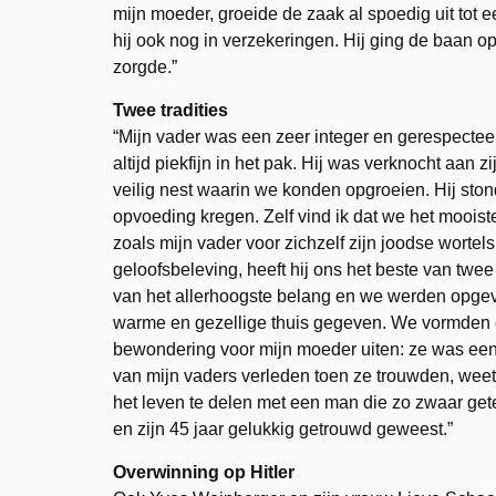
mijn moeder, groeide de zaak al spoedig uit tot
hij ook nog in verzekeringen. Hij ging de baan o
zorgde.”
Twee tradities
“Mijn vader was een zeer integer en gerespecteer
altijd piekfijn in het pak. Hij was verknocht aan
veilig nest waarin we konden opgroeien. Hij ston
opvoeding kregen. Zelf vind ik dat we het moois
zoals mijn vader voor zichzelf zijn joodse worte
geloofsbeleving, heeft hij ons het beste van 
van het allerhoogste belang en we werden opge
warme en gezellige thuis gegeven. We vormden ee
bewondering voor mijn moeder uiten: ze was ee
van mijn vaders verleden toen ze trouwden, weet i
het leven te delen met een man die zo zwaar g
en zijn 45 jaar gelukkig getrouwd geweest.”
Overwinning op Hitler