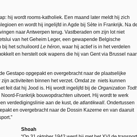
tap: hij wordt rooms-katholiek. Een maand later meldt hij zich
egioen en wordt hij ingelijfd in Agde bij Sète in Frankrijk. Na d
rvingen naar Antwerpen terug. Vastberaden om zijn lot niet
erzetslui van het Geheim Leger, een gewapende Belgische
n bij het schuiloord
Le héron
, waar hij actief is in het verdelen
mokkelt en herstelt ook wapens die hij van Gent via Brussel naar
de Gestapo opgepakt en overgebracht naar de plaatselijke
ijn activiteiten binnen het verzet. Omdat ze niets kunnen
feit dat hij Jood is. Hij wordt ingelijfd bij de
Organization Todt
 Noord-Frankrijk bouwopdrachten uitvoert. Hij wordt te werk
en verdedigingslinie aan de kust, de
atlantikwall
. Ondertussen
epakt en overgebracht naar de Dossin Kazerne en van daaruit
port.”
Shoah
“Op 31 oktober 1942 werd hij met het XVI de transport