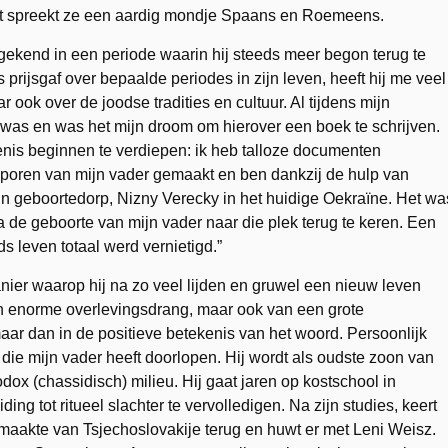
 spreekt ze een aardig mondje Spaans en Roemeens.
 gekend in een periode waarin hij steeds meer begon terug te
 prijsgaf over bepaalde periodes in zijn leven, heeft hij me veel
r ook over de joodse tradities en cultuur. Al tijdens mijn
l was en was het mijn droom om hierover een boek te schrijven.
enis beginnen te verdiepen: ik heb talloze documenten
tsporen van mijn vader gemaakt en ben dankzij de hulp van
jn geboortedorp, Nizny Verecky in het huidige Oekraïne. Het wa
 de geboorte van mijn vader naar die plek terug te keren. Een
ds leven totaal werd vernietigd.”
ier waarop hij na zo veel lijden en gruwel een nieuw leven
en enorme overlevingsdrang, maar ook van een grote
aar dan in de positieve betekenis van het woord. Persoonlijk
 die mijn vader heeft doorlopen. Hij wordt als oudste zoon van
dox (chassidisch) milieu. Hij gaat jaren op kostschool in
ng tot ritueel slachter te vervolledigen. Na zijn studies, keert
itmaakte van Tsjechoslovakije terug en huwt er met Leni Weisz.