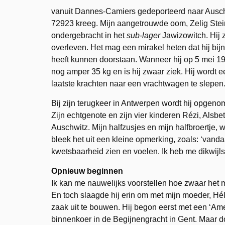
vanuit Dannes-Camiers gedeporteerd naar Ausch
72923 kreeg. Mijn aangetrouwde oom, Zelig Stein
ondergebracht in het
sub-lager
Jawizowitch. Hij 
overleven. Het mag een mirakel heten dat hij bi
heeft kunnen doorstaan. Wanneer hij op 5 mei 1
nog amper 35 kg en is hij zwaar ziek. Hij wordt e
laatste krachten naar een vrachtwagen te slepen. 
Bij zijn terugkeer in Antwerpen wordt hij opgenom
Zijn echtgenote en zijn vier kinderen Rézi, Alsb
Auschwitz. Mijn halfzusjes en mijn halfbroertje,
bleek het uit een kleine opmerking, zoals: ‘van
kwetsbaarheid zien en voelen. Ik heb me dikwijls
Opnieuw beginnen
Ik kan me nauwelijks voorstellen hoe zwaar het
En toch slaagde hij erin om met mijn moeder, Hé
zaak uit te bouwen. Hij begon eerst met een ‘Am
binnenkoer in de Begijnengracht in Gent. Maar 