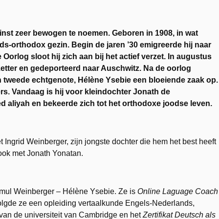
inst zeer bewogen te noemen. Geboren in 1908, in wat
ods-orthodox gezin. Begin de jaren ’30 emigreerde hij naar
orlog sloot hij zich aan bij het actief verzet. In augustus
zetter en gedeporteerd naar Auschwitz. Na de oorlog
ijn tweede echtgenote, Hélène Ysebie een bloeiende zaak op.
rs. Vandaag is hij voor kleindochter Jonath de
d aliyah en bekeerde zich tot het orthodoxe joodse leven.
Ingrid Weinberger, zijn jongste dochter die hem het best heeft
ook met Jonath Yonatan.
Samul Weinberger – Hélène Ysebie. Ze is
Online Laguage Coach
volgde ze een opleiding vertaalkunde Engels-Nederlands,
van de universiteit van Cambridge en het
Zertifikat Deutsch als