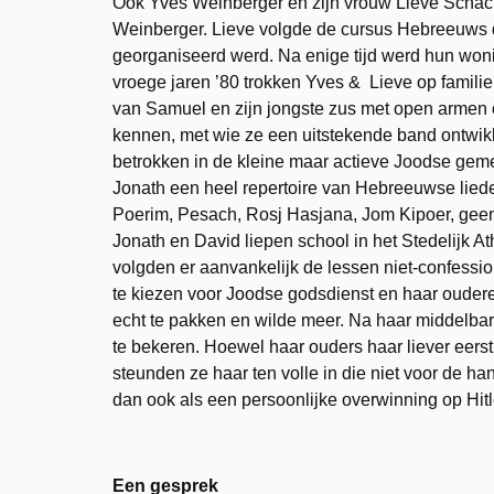
Ook Yves Weinberger en zijn vrouw Lieve Schacht
Weinberger. Lieve volgde de cursus Hebreeuws
georganiseerd werd. Na enige tijd werd hun wonin
vroege jaren ’80 trokken Yves & Lieve op famili
van Samuel en zijn jongste zus met open armen o
kennen, met wie ze een uitstekende band ontwik
betrokken in de kleine maar actieve Joodse geme
Jonath een heel repertoire van Hebreeuwse liede
Poerim, Pesach, Rosj Hasjana, Jom Kipoer, geen
Jonath en David liepen school in het Stedelijk
volgden er aanvankelijk de lessen niet-confess
te kiezen voor Joodse godsdienst en haar oudere
echt te pakken en wilde meer. Na haar middelbare
te bekeren. Hoewel haar ouders haar liever eers
steunden ze haar ten volle in die niet voor de h
dan ook als een persoonlijke overwinning op Hitl
Een gesprek