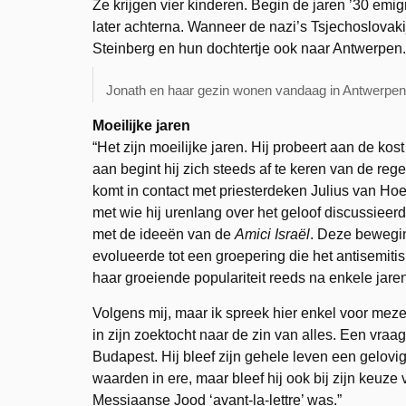
Ze krijgen vier kinderen. Begin de jaren ’30 emi
later achterna. Wanneer de nazi’s Tsjechoslovakij
Steinberg en hun dochtertje ook naar Antwerpen.
Jonath en haar gezin wonen vandaag in Antwerpen
Moeilijke jaren
“Het zijn moeilijke jaren. Hij probeert aan de kos
aan begint hij zich steeds af te keren van de reg
komt in contact met priesterdeken Julius van Ho
met wie hij urenlang over het geloof discussieer
met de ideeën van de
Amici Israël
. Deze bewegin
evolueerde tot een groepering die het antisemit
haar groeiende populariteit reeds na enkele jar
Volgens mij, maar ik spreek hier enkel voor mezel
in zijn zoektocht naar de zin van alles. Een vraag
Budapest. Hij bleef zijn gehele leven een gelovig
waarden in ere, maar bleef hij ook bij zijn keuze 
Messiaanse Jood ‘avant-la-lettre’ was.”