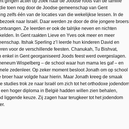
 gingen actief op zoek naar de Joodse roots van de familie
 die toen nog door de Joodse gemeenschap van Gent
g zelfs één van de locaties van die wekelijkse lessen. In de
ebezoek naar Israël. Daar werden ze door de drie jongere broers
ntvangen. Ze leerden er ook de talrijke neven en nichten
kelden. In Gent raakten Lieve en Yves ook meer en meer
enschap. Itshak Sperling z’l leerde hun kinderen David en
ren voor de verschillende feesten. Chanukah, Tu Bishvat,
 enkel in Gent georganiseerd Joods feest werd overgeslagen.
 Atheneum Wispelberg – de school waar hun mama les gaf – en
ionele zedenleer. Op zeker moment besloot Jonath om op school
 broer haar volgde haar hierin. Maar Jonath kreeg de smaak
 studies trok ze naar Israël om zich tot het orthodoxe jodendo
t een hoger diploma in België hadden willen zien behalen,
and liggende keuze. Zij zagen haar terugkeer tot het jodendom
er.