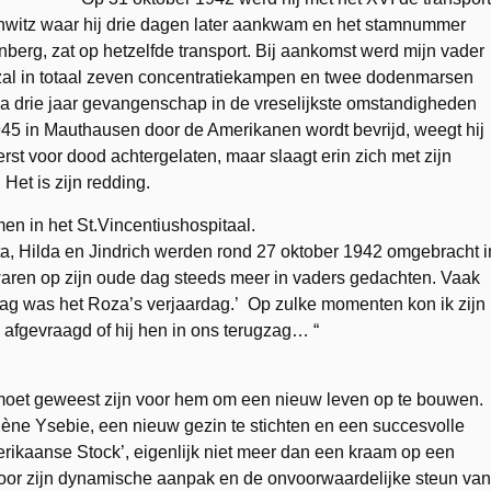
witz waar hij drie dagen later aankwam en het stamnummer
berg, zat op hetzelfde transport. Bij aankomst werd mijn vader
zal in totaal zeven concentratiekampen en twee dodenmarsen
jna drie jaar gevangenschap in de vreselijkste omstandigheden
945 in Mauthausen door de Amerikanen wordt bevrijd, weegt hij
erst voor dood achtergelaten, maar slaagt erin zich met zijn
Het is zijn redding.
en in het St.Vincentiushospitaal.
eta, Hilda en Jindrich werden rond 27 oktober 1942 omgebracht i
 waren op zijn oude dag steeds meer in vaders gedachten. Vaak
daag was het Roza’s verjaardag.’ Op zulke momenten kon ik zijn
 afgevraagd of hij hen in ons terugzag… “
 moet geweest zijn voor hem om een nieuw leven op te bouwen.
lène Ysebie, een nieuw gezin te stichten en een succesvolle
erikaanse Stock’, eigenlijk niet meer dan een kraam op een
door zijn dynamische aanpak en de onvoorwaardelijke steun van