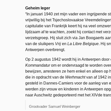
Geheim leger
“In januari 1940 zet mijn vader een ingrijpende s
vrijwillig bij het Tsjechoslovaakse Vreemdelingenl
capitulatie van Frankrijk keert hij na veel omzwe
lijdzaam af te wachten, zoekt hij contact met v
verzetsgroep. Hij sluit zich via Jan Boogaerts aa
van de sluikpers
Vrij
en
La Libre Belgique
. Hij s
Antwerpen overbrengt.
Op 2 augustus 1942 wordt hij in Antwerpen door 
Kommandatur
om er ondervraagd te worden over z
bewijzen, arresteren ze hem enkel en alleen op het 
die in opdracht van de
Werhmacht
van af 1942 in
gesteld in Dannes-Camiers voor de aanleg van e
werden zijn vrouw en kinderen in Antwerpen opg
naar Auschwitz gedeporteerd met het XIVde trans
Grootvader Samuel Weinberger