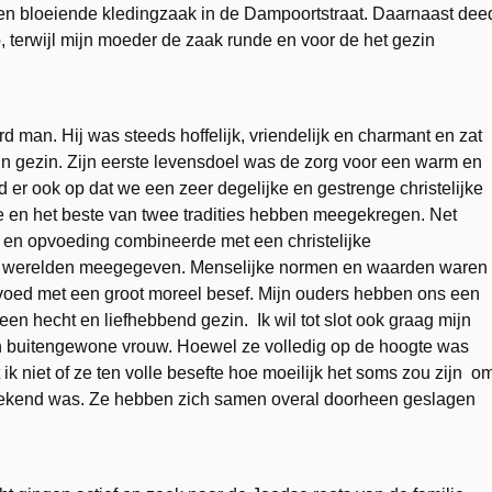
 een bloeiende kledingzaak in de Dampoortstraat. Daarnaast dee
p, terwijl mijn moeder de zaak runde en voor de het gezin
d man. Hij was steeds hoffelijk, vriendelijk en charmant en zat
 zijn gezin. Zijn eerste levensdoel was de zorg voor een warm en
d er ook op dat we een zeer degelijke en gestrenge christelijke
te en het beste van twee tradities hebben meegekregen. Net
ls en opvoeding combineerde met een christelijke
twee werelden meegegeven. Menselijke normen en waarden waren
voed met een groot moreel besef. Mijn ouders hebben ons een
n hecht en liefhebbend gezin. Ik wil tot slot ook graag mijn
n buitengewone vrouw. Hoewel ze volledig op de hoogte was
k niet of ze ten volle besefte hoe moeilijk het soms zou zijn o
etekend was. Ze hebben zich samen overal doorheen geslagen