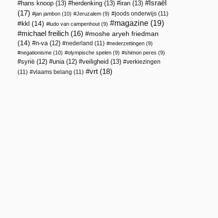
Israël
hans knoop
(13)
herdenking
(13)
iran
(13)
(17)
joods onderwijs
(11)
jan jambon
(10)
Jeruzalem
(9)
magazine
(19)
kkl
(14)
ludo van campenhout
(9)
michael freilich
(16)
moshe aryeh friedman
(14)
n-va
(12)
nederland
(11)
nederzettingen
(9)
negationisme
(10)
olympische spelen
(9)
shimon peres
(9)
veiligheid
(13)
syrië
(12)
unia
(12)
verkiezingen
vrt
(18)
(11)
vlaams belang
(11)