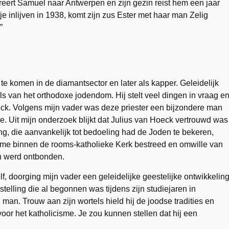
greert Samuel naar Antwerpen en zijn gezin reist hem een jaar
e inlijven in 1938, komt zijn zus Ester met haar man Zelig
”
t te komen in de diamantsector en later als kapper. Geleidelijk
els van het orthodoxe jodendom. Hij stelt veel dingen in vraag e
eck. Volgens mijn vader was deze priester een bijzondere man
de. Uit mijn onderzoek blijkt dat Julius van Hoeck vertrouwd was
g, die aanvankelijk tot bedoeling had de Joden te bekeren,
isme binnen de rooms-katholieke Kerk bestreed en omwille van
en werd ontbonden.
f, doorging mijn vader een geleidelijke geestelijke ontwikkelin
stelling die al begonnen was tijdens zijn studiejaren in
 man. Trouw aan zijn wortels hield hij de joodse tradities en
voor het katholicisme. Je zou kunnen stellen dat hij een