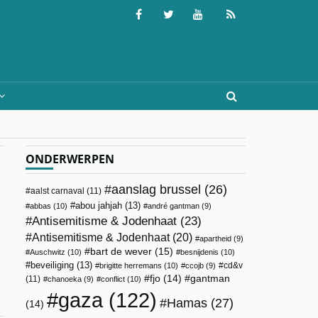
ONDERWERPEN
aanslag brussel
(26)
aalst carnaval
(11)
abou jahjah
(13)
abbas
(10)
andré gantman
(9)
Antisemitisme & Jodenhaat
(23)
Antisemitisme & Jodenhaat
(20)
apartheid
(9)
bart de wever
(15)
Auschwitz
(10)
besnijdenis
(10)
beveiliging
(13)
cd&v
brigitte herremans
(10)
ccojb
(9)
fjo
(14)
gantman
(11)
chanoeka
(9)
conflict
(10)
gaza
(122)
Hamas
(27)
(14)