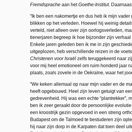
Fremdsprache
aan het
Goethe-Institut.
Daarnaast
“Ik ben een nakomertje en dus heb ik mijn vader
blikken op het verleden. Hoewel hij weinig details
verteld, niet alleen over zijn oorlogsverleden, maa
tienerjaren begreep ik hoe bijzonder zijn verhaa
Enkele jaren geleden ben ik me in zijn geschied
uitgeplozen, heb verschillende reizen in de voe
Christenen voor Israël
zelfs teruggekeerd naar zi
voor mij heel emotioneel om ruim honderd jaar na
plaats, zoals zovele in de Oekraïne, waar het joo
“We keken allemaal op naar mijn vader en de man
heeft opgebouwd. Heel zijn leven getuigt van e
gedrevenheid. Hij was een echte “plantrekker”, m
ben ik zeer geraakt door de persoonlijke evolutie
een kroostrijk gezin opgevoed in een streng ortho
Budapest om de Talmoed te bestuderen zijn opleidi
hij naar zijn dorp in de Karpaten dat toen deel u