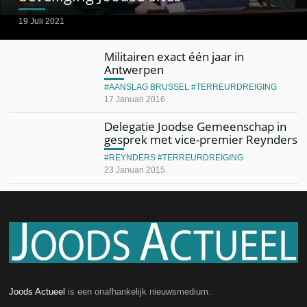
19 Juli 2021
Militairen exact één jaar in
Antwerpen
AANSLAG BRUSSEL
TERREURDREIGING
17 Januari 2016
Delegatie Joodse Gemeenschap in
gesprek met vice-premier Reynders
REYNDERS
TERREURDREIGING
23 Januari 2015
Joods Actueel
is een onafhankelijk nieuwsmedium.