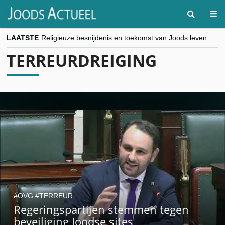
LAATSTE
Religieuze besnijdenis en toekomst van Joods leven centraal tijdens conferentie in Brussel
“Besnijdenisdebat toont hoe moeilijk seculiere Westen minderheden begrijpt”, Jinnih Beels (Vooruit)
TERREURDREIGING
CITYTRIP | ROEMENIË – Boekarest: de verrassing van Oost-Europa
“Vandaag zit elke Jood in België op de beklaagdenbank”
goKosher lanceert nieuwe website en samenwerking met Mishpacha voor kosher travel en simchas wereldwijd
OVG
TERREUR
Regeringspartijen stemmen tegen
beveiliging Joodse sites