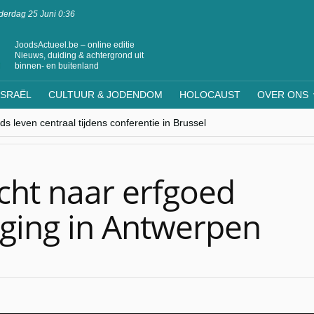
erdag 25 Juni 0:36
JoodsActueel.be – online editie
Nieuws, duiding & achtergrond uit
binnen- en buitenland
ISRAËL
CULTUUR & JODENDOM
HOLOCAUST
OVER ONS
s leven centraal tijdens conferentie in Brussel
ere Westen minderheden begrijpt”, Jinnih Beels (Vooruit)
rassing van Oost-Europa
laagdenbank”
nwerking met Mishpacha voor kosher travel en simchas wereldwijd
ht naar erfgoed
lging in Antwerpen