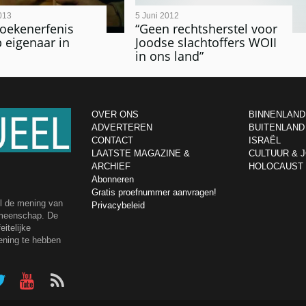
013
5 Juni 2012
oekenerfenis
“Geen rechtsherstel voor
 eigenaar in
Joodse slachtoffers WOII
in ons land”
OVER ONS
BINNENLAND
ADVERTEREN
BUITENLAND
CONTACT
ISRAËL
LAATSTE MAGAZINE &
CULTUUR & 
ARCHIEF
HOLOCAUST
Abonneren
Gratis proefnummer aanvragen!
el de mening van
Privacybeleid
emeenschap. De
itelijke
ening te hebben