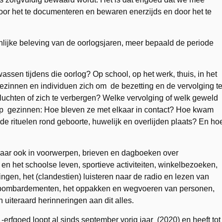
oor het te documenteren en bewaren enerzijds en door het te
lijke beleving van de oorlogsjaren, meer bepaald de periode
ssen tijdens die oorlog? Op school, op het werk, thuis, in het
innen en individuen zich om de bezetting en de vervolging t
luchten of zich te verbergen? Welke vervolging of welk geweld
p gezinnen: Hoe bleven ze met elkaar in contact? Hoe kwam
e rituelen rond geboorte, huwelijk en overlijden plaats? En ho
maar ook in voorwerpen, brieven en dagboeken over
n het schoolse leven, sportieve activiteiten, winkelbezoeken,
ngen, het (clandestien) luisteren naar de radio en lezen van
de bombardementen, het oppakken en wegvoeren van personen,
uiteraard herinneringen aan dit alles.
rfgoed loopt al sinds september vorig jaar (2020) en heeft tot