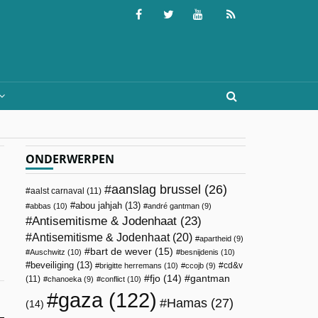
ONDERWERPEN
aanslag brussel
(26)
aalst carnaval
(11)
abou jahjah
(13)
abbas
(10)
andré gantman
(9)
Antisemitisme & Jodenhaat
(23)
Antisemitisme & Jodenhaat
(20)
apartheid
(9)
bart de wever
(15)
Auschwitz
(10)
besnijdenis
(10)
beveiliging
(13)
cd&v
brigitte herremans
(10)
ccojb
(9)
fjo
(14)
gantman
(11)
chanoeka
(9)
conflict
(10)
gaza
(122)
Hamas
(27)
(14)