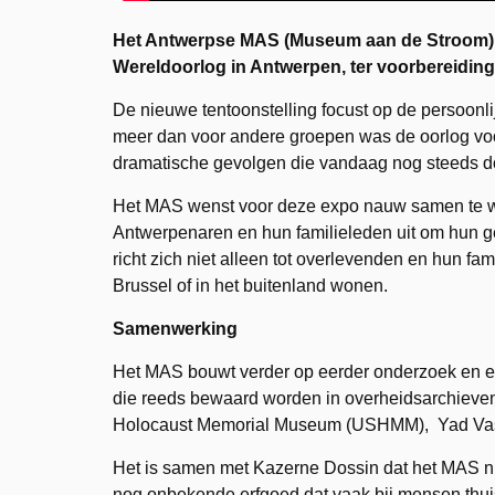
Het Antwerpse MAS (Museum aan de Stroom) i
Wereldoorlog in Antwerpen, ter voorbereiding 
De nieuwe tentoonstelling focust op de persoonl
meer dan voor andere groepen was de oorlog vo
dramatische gevolgen die vandaag nog steeds d
Het MAS wenst voor deze expo nauw samen te 
Antwerpenaren en hun familieleden uit om hun ge
richt zich niet alleen tot overlevenden en hun fa
Brussel of in het buitenland wonen.
Samenwerking
Het MAS bouwt verder op eerder onderzoek en ee
die reeds bewaard worden in overheidsarchieven e
Holocaust Memorial Museum (USHMM), Yad Vas
Het is samen met Kazerne Dossin dat het MAS nu
nog onbekende erfgoed dat vaak bij mensen thui