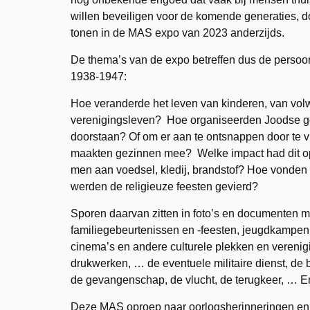
willen beveiligen voor de komende generaties, d
tonen in de MAS expo van 2023 anderzijds.
De thema’s van de expo betreffen dus de persoon
1938-1947:
Hoe veranderde het leven van kinderen, van volwa
verenigingsleven? Hoe organiseerden Joodse gez
doorstaan? Of om er aan te ontsnappen door te v
maakten gezinnen mee? Welke impact had dit o
men aan voedsel, kledij, brandstof? Hoe vonden d
werden de religieuze feesten gevierd?
Sporen daarvan zitten in foto’s en documenten 
familiegebeurtenissen en -feesten, jeugdkampen e
cinema’s en andere culturele plekken en verenigi
drukwerken, … de eventuele militaire dienst, 
de gevangenschap, de vlucht, de terugkeer, … En 
Deze MAS oproep naar oorlogsherinneringen en -e