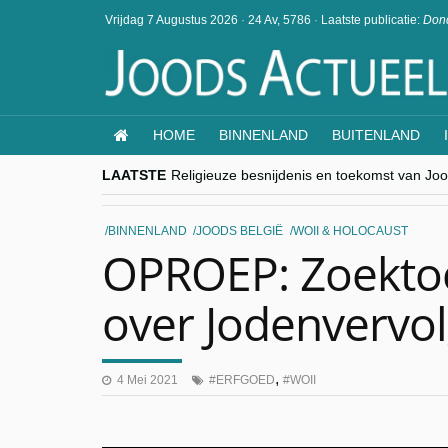
Vrijdag 7 Augustus 2026
·
24 Av, 5786
·
Laatste publicatie:
Dond
HOME
BINNENLAND
BUITENLAND
LAATSTE
Religieuze besnijdenis en toekomst van Jood
“Besnijdenisdebat toont hoe moeilijk seculi
CITYTRIP | ROEMENIË – Boekarest: de ver
“Vandaag zit elke Jood in België op de bek
BINNENLAND
JOODS BELGIË
WOII & HOLOCAUST
goKosher lanceert nieuwe website en same
OPROEP: Zoektoc
over Jodenvervo
,
4 Mei 2021
ERFGOED
WOII