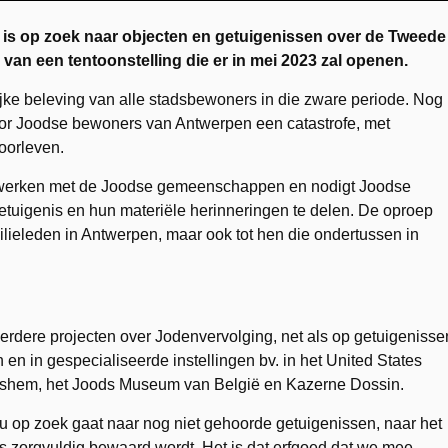
s op zoek naar objecten en getuigenissen over de Tweede
van een tentoonstelling die er in mei 2023 zal openen.
ijke beleving van alle stadsbewoners in die zware periode. Nog
or Joodse bewoners van Antwerpen een catastrofe, met
oorleven.
werken met de Joodse gemeenschappen en nodigt Joodse
tuigenis en hun materiële herinneringen te delen. De oproep
milieleden in Antwerpen, maar ook tot hen die ondertussen in
rdere projecten over Jodenvervolging, net als op getuigenisse
n in gespecialiseerde instellingen bv. in het United States
hem, het Joods Museum van België en Kazerne Dossin.
 op zoek gaat naar nog niet gehoorde getuigenissen, naar het
s zorgvuldig bewaard wordt. Het is dat erfgoed dat we mee