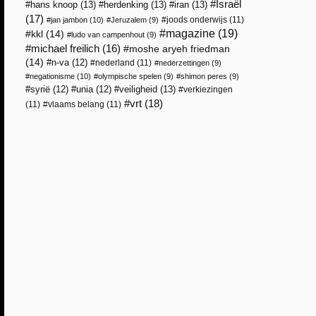
Israël
hans knoop
(13)
herdenking
(13)
iran
(13)
(17)
joods onderwijs
(11)
jan jambon
(10)
Jeruzalem
(9)
magazine
(19)
kkl
(14)
ludo van campenhout
(9)
michael freilich
(16)
moshe aryeh friedman
(14)
n-va
(12)
nederland
(11)
nederzettingen
(9)
negationisme
(10)
olympische spelen
(9)
shimon peres
(9)
veiligheid
(13)
syrië
(12)
unia
(12)
verkiezingen
vrt
(18)
(11)
vlaams belang
(11)