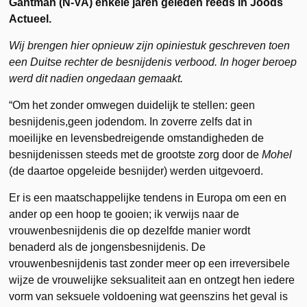
Gantman (N-VA) enkele jaren geleden reeds in Joods
Actueel.
Wij brengen hier opnieuw zijn opiniestuk geschreven toen
een Duitse rechter de besnijdenis verbood. In hoger beroep
werd dit nadien ongedaan gemaakt.
“Om het zonder omwegen duidelijk te stellen: geen
besnijdenis,geen jodendom. In zoverre zelfs dat in
moeilijke en levensbedreigende omstandigheden de
besnijdenissen steeds met de grootste zorg door de
Mohel
(de daartoe opgeleide besnijder) werden uitgevoerd.
Er is een maatschappelijke tendens in Europa om een en
ander op een hoop te gooien; ik verwijs naar de
vrouwenbesnijdenis die op dezelfde manier wordt
benaderd als de jongensbesnijdenis. De
vrouwenbesnijdenis tast zonder meer op een irreversibele
wijze de vrouwelijke seksualiteit aan en ontzegt hen iedere
vorm van seksuele voldoening wat geenszins het geval is