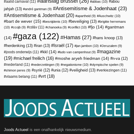
aanslag brussel
(26)
abou
aalst carnaval
(11)
abbas
(10)
Antisemitisme & Jodenhaat
(23)
jahjah
(13)
andré gantman
(9)
Antisemitisme & Jodenhaat
(20)
apartheid
(9)
Auschwitz
(10)
bart de wever
(15)
beveiliging
(13)
besnijdenis
(10)
brigitte herremans
fjo
(14)
gantman
cd&v
(11)
(10)
ccojb
(9)
chanoeka
(9)
conflict
(10)
gaza
(122)
Hamas
(27)
(14)
hans knoop
(13)
Israël
(17)
herdenking
(13)
iran
(13)
jan jambon
(10)
Jeruzalem
(9)
magazine
kkl
(14)
joods onderwijs
(11)
ludo van campenhout
(9)
(19)
michael freilich
(16)
moshe aryeh friedman
(14)
n-va
(12)
nederland
(11)
nederzettingen
(9)
negationisme
(10)
olympische spelen
(9)
veiligheid
(13)
syrië
(12)
unia
(12)
verkiezingen
(11)
shimon peres
(9)
vrt
(18)
vlaams belang
(11)
Joods Actueel
is een onafhankelijk nieuwsmedium.