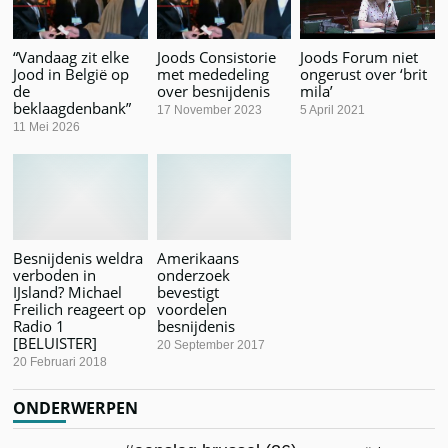
“Vandaag zit elke
Joods Consistorie
Joods Forum niet
Jood in België op
met mededeling
ongerust over ‘brit
de
over besnijdenis
mila’
beklaagdenbank”
17 November 2023
5 April 2021
11 Mei 2026
Besnijdenis weldra
Amerikaans
verboden in
onderzoek
IJsland? Michael
bevestigt
Freilich reageert op
voordelen
Radio 1
besnijdenis
[BELUISTER]
20 September 2017
20 Februari 2018
ONDERWERPEN