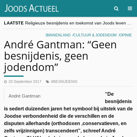
LAATSTE
Religieuze besnijdenis en toekomst van Joods leven centraal tijdens conferentie in Brussel
“Besnijdenisdebat toont hoe moeilijk seculiere Westen minderheden begrijpt”, Jinnih Beels (Vooruit)
CITYTRIP | ROEMENIË – Boekarest: de verrassing van Oost-Europa
BINNENLAND
CULTUUR & JODENDOM
OPINIE
“Vandaag zit elke Jood in België op de beklaagdenbank”
André Gantman: “Geen
goKosher lanceert nieuwe website en samenwerking met Mishpacha voor kosher travel en simchas wereldwijd
besnijdenis, geen
jodendom”
20 September 2017
BESNIJDENIS
“De
André Gantman
besnijdenis
is sedert duizenden jaren het symbool bij uitstek van de
Joodse verbondenheid die de verschillen en de
disputen allerhande (orthodoxen ,conservatieven, en
zelfs vrijzinnigen) transcendeert”, schreef André