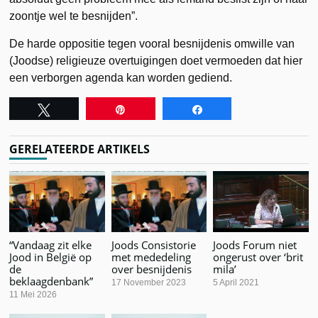
zoontje wel te besnijden”.
De harde oppositie tegen vooral besnijdenis omwille van
(Joodse) religieuze overtuigingen doet vermoeden dat hier
een verborgen agenda kan worden gediend.
Tweet
Pin
Share
GERELATEERDE ARTIKELS
“Vandaag zit elke
Joods Consistorie
Joods Forum niet
Jood in België op
met mededeling
ongerust over ‘brit
de
over besnijdenis
mila’
beklaagdenbank”
17 November 2023
5 April 2021
11 Mei 2026