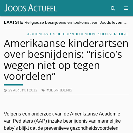
LAATSTE
Religieuze besnijdenis en toekomst van Joods leven centraal tijdens conferentie in Brussel
“Besnijdenisdebat toont hoe moeilijk seculiere Westen minderheden begrijpt”, Jinnih Beels (Vooruit)
CITYTRIP | ROEMENIË – Boekarest: de verrassing van Oost-Europa
BUITENLAND
CULTUUR & JODENDOM
JOODSE RELIGIE
“Vandaag zit elke Jood in België op de beklaagdenbank”
Amerikaanse kinderartsen
goKosher lanceert nieuwe website en samenwerking met Mishpacha voor kosher travel en simchas wereldwijd
over besnijdenis: “risico’s
wegen niet op tegen
voordelen”
29 Augustus 2012
BESNIJDENIS
Volgens een onderzoek van de Amerikaanse Academie
van Pediaters (AAP) inzake besnijdenis van mannelijke
baby’s blijkt dat de preventieve gezondheidsvoordelen