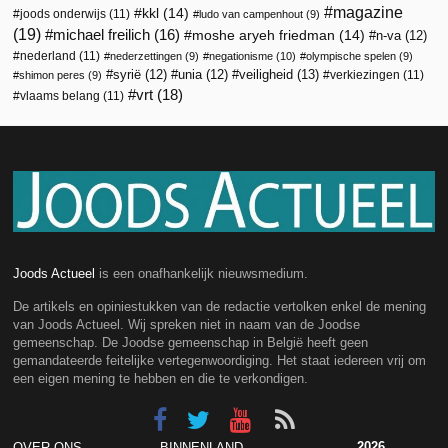
magazine
kkl
(14)
joods onderwijs
(11)
ludo van campenhout
(9)
(19)
michael freilich
(16)
moshe aryeh friedman
(14)
n-va
(12)
nederland
(11)
nederzettingen
(9)
negationisme
(10)
olympische spelen
(9)
veiligheid
(13)
syrië
(12)
unia
(12)
verkiezingen
(11)
shimon peres
(9)
vrt
(18)
vlaams belang
(11)
Joods Actueel
is een onafhankelijk nieuwsmedium.
De artikels en opiniestukken van de redactie vertolken enkel de mening
van Joods Actueel. Wij spreken niet in naam van de Joodse
gemeenschap. De Joodse gemeenschap in België heeft geen
gemandateerde feitelijke vertegenwoordiging. Het staat iedereen vrij om
een eigen mening te hebben en die te verkondigen.
2026
OVER ONS
BINNENLAND