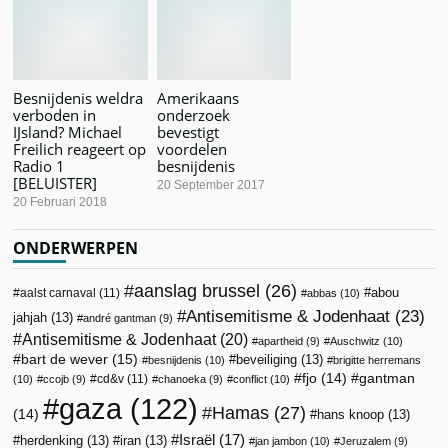
Besnijdenis weldra
Amerikaans
verboden in
onderzoek
IJsland? Michael
bevestigt
Freilich reageert op
voordelen
Radio 1
besnijdenis
[BELUISTER]
20 September 2017
20 Februari 2018
ONDERWERPEN
aanslag brussel
(26)
abou
aalst carnaval
(11)
abbas
(10)
Antisemitisme & Jodenhaat
(23)
jahjah
(13)
andré gantman
(9)
Antisemitisme & Jodenhaat
(20)
apartheid
(9)
Auschwitz
(10)
bart de wever
(15)
beveiliging
(13)
besnijdenis
(10)
brigitte herremans
fjo
(14)
gantman
cd&v
(11)
(10)
ccojb
(9)
chanoeka
(9)
conflict
(10)
gaza
(122)
Hamas
(27)
(14)
hans knoop
(13)
Israël
(17)
herdenking
(13)
iran
(13)
jan jambon
(10)
Jeruzalem
(9)