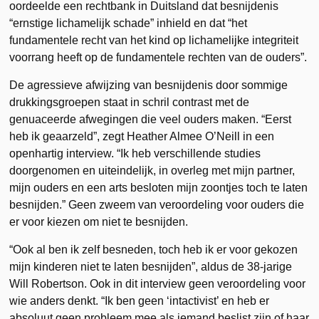
oordeelde een rechtbank in Duitsland dat besnijdenis
“ernstige lichamelijk schade” inhield en dat “het
fundamentele recht van het kind op lichamelijke integriteit
voorrang heeft op de fundamentele rechten van de ouders”.
De agressieve afwijzing van besnijdenis door sommige
drukkingsgroepen staat in schril contrast met de
genuaceerde afwegingen die veel ouders maken. “Eerst
heb ik geaarzeld”, zegt Heather Almee O’Neill in een
openhartig interview. “Ik heb verschillende studies
doorgenomen en uiteindelijk, in overleg met mijn partner,
mijn ouders en een arts besloten mijn zoontjes toch te laten
besnijden.” Geen zweem van veroordeling voor ouders die
er voor kiezen om niet te besnijden.
“Ook al ben ik zelf besneden, toch heb ik er voor gekozen
mijn kinderen niet te laten besnijden”, aldus de 38-jarige
Will Robertson. Ook in dit interview geen veroordeling voor
wie anders denkt. “Ik ben geen ‘intactivist’ en heb er
absoluut geen probleem mee als iemand beslist zijn of haar