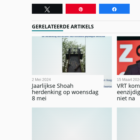
Tweet
Pin
Share
GERELATEERDE ARTIKELS
2 Mei 2024
15 Maart 202
Jaarlijkse Shoah
VRT komt
herdenking op woensdag
eenzijdi
8 mei
niet na