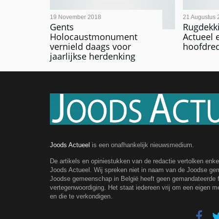
19 November 2018
21 Augustus 
Gents
Rugdekki
Holocaustmonument
Actueel 
vernield daags voor
hoofdred
jaarlijkse herdenking
Joods Actueel
is een onafhankelijk nieuwsmedium.
De artikels en opiniestukken van de redactie vertolken enk
Joods Actueel. Wij spreken niet in naam van de Joodse g
Joodse gemeenschap in België heeft geen gemandateerde fe
vertegenwoordiging. Het staat iedereen vrij om een eigen m
en die te verkondigen.