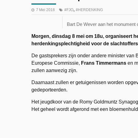
,
7 Mei 2018
FJO
HERDENKING
Bart De Wever aan het monument op
Morgen, dinsdag 8 mei om 18u, organiseert he
herdenkingsplechtigheid voor de slachtoffers
De gastsprekers zijn onder andere minister van
Europese Commissie,
Frans Timmermans
en mi
zullen aanwezig zijn.
Daarnaast zullen er getuigenissen worden opgev
gedeporteerden.
Het jeugdkoor van de Romy Goldmuntz Synagoge, 
Het geheel wordt afgerond met een bloemenhul