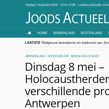
Vrijdag 7 Augustus 2026
·
24 Av, 5786
·
Laatste publicatie:
Dond
HOME
BINNENLAND
BUITENLAND
LAATSTE
Religieuze besnijdenis en toekomst van Jood
“Besnijdenisdebat toont hoe moeilijk seculi
CITYTRIP | ROEMENIË – Boekarest: de ver
“Vandaag zit elke Jood in België op de bek
BINNENLAND
JOODS BELGIË
WOII & HOLOCAUST
goKosher lanceert nieuwe website en same
Dinsdag 8 mei –
Holocaustherde
verschillende pr
Antwerpen