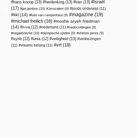
Israël
hans knoop
(13)
herdenking
(13)
iran
(13)
(17)
joods onderwijs
(11)
jan jambon
(10)
Jeruzalem
(9)
magazine
(19)
kkl
(14)
ludo van campenhout
(9)
michael freilich
(16)
moshe aryeh friedman
(14)
n-va
(12)
nederland
(11)
nederzettingen
(9)
negationisme
(10)
olympische spelen
(9)
shimon peres
(9)
veiligheid
(13)
syrië
(12)
unia
(12)
verkiezingen
vrt
(18)
(11)
vlaams belang
(11)
.