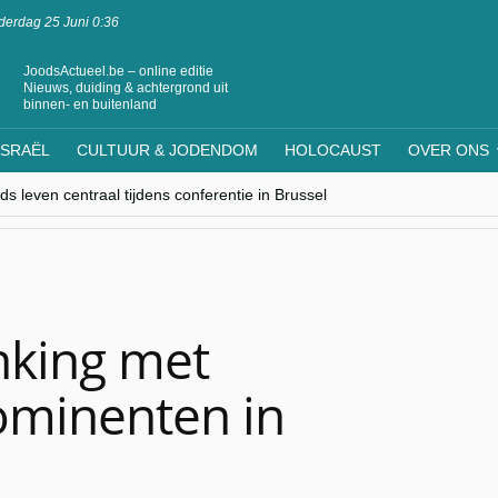
erdag 25 Juni 0:36
JoodsActueel.be – online editie
Nieuws, duiding & achtergrond uit
binnen- en buitenland
ISRAËL
CULTUUR & JODENDOM
HOLOCAUST
OVER ONS
s leven centraal tijdens conferentie in Brussel
ere Westen minderheden begrijpt”, Jinnih Beels (Vooruit)
rassing van Oost-Europa
laagdenbank”
nwerking met Mishpacha voor kosher travel en simchas wereldwijd
nking met
ominenten in