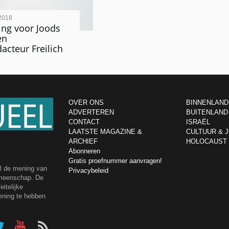
2018
ng voor Joods
en
acteur Freilich
OVER ONS
BINNENLAND
ADVERTEREN
BUITENLAND
CONTACT
ISRAËL
LAATSTE MAGAZINE &
CULTUUR & 
ARCHIEF
HOLOCAUST
Abonneren
Gratis proefnummer aanvragen!
el de mening van
Privacybeleid
emeenschap. De
itelijke
ening te hebben