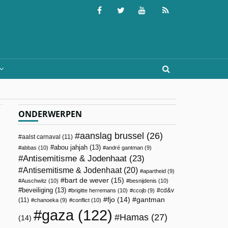
ONDERWERPEN
aanslag brussel
(26)
aalst carnaval
(11)
abou jahjah
(13)
abbas
(10)
andré gantman
(9)
Antisemitisme & Jodenhaat
(23)
Antisemitisme & Jodenhaat
(20)
apartheid
(9)
bart de wever
(15)
Auschwitz
(10)
besnijdenis
(10)
beveiliging
(13)
cd&v
brigitte herremans
(10)
ccojb
(9)
fjo
(14)
gantman
(11)
chanoeka
(9)
conflict
(10)
gaza
(122)
Hamas
(27)
(14)