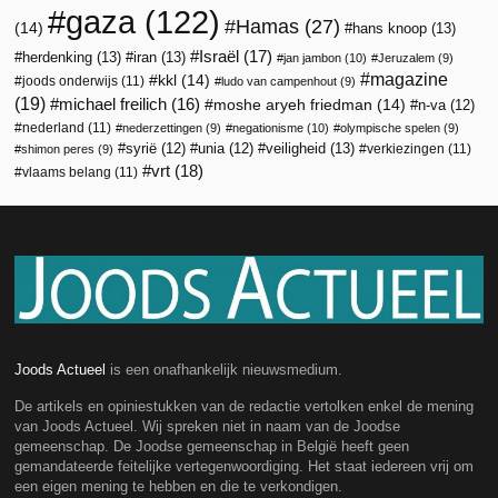
gaza
(122)
Hamas
(27)
(14)
hans knoop
(13)
Israël
(17)
herdenking
(13)
iran
(13)
jan jambon
(10)
Jeruzalem
(9)
magazine
kkl
(14)
joods onderwijs
(11)
ludo van campenhout
(9)
(19)
michael freilich
(16)
moshe aryeh friedman
(14)
n-va
(12)
nederland
(11)
nederzettingen
(9)
negationisme
(10)
olympische spelen
(9)
veiligheid
(13)
syrië
(12)
unia
(12)
verkiezingen
(11)
shimon peres
(9)
vrt
(18)
vlaams belang
(11)
Joods Actueel
is een onafhankelijk nieuwsmedium.
De artikels en opiniestukken van de redactie vertolken enkel de mening
van Joods Actueel. Wij spreken niet in naam van de Joodse
gemeenschap. De Joodse gemeenschap in België heeft geen
gemandateerde feitelijke vertegenwoordiging. Het staat iedereen vrij om
een eigen mening te hebben en die te verkondigen.