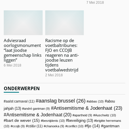
7 Mei 2018
Adviesraad
Racisme op de
oorlogsmonument
voetbaltribunes:
“laat Joodse
FJO en CCOJB
gemeenschap links
reageren na anti-
liggen”
joodse leuzen
tijdens
6 Mei 2018
voetbalwedstrijd
2 Mei 2018
ONDERWERPEN
aanslag brussel
(26)
abou
aalst carnaval
(11)
abbas
(10)
Antisemitisme & Jodenhaat
(23)
jahjah
(13)
andré gantman
(9)
Antisemitisme & Jodenhaat
(20)
apartheid
(9)
Auschwitz
(10)
bart de wever
(15)
beveiliging
(13)
besnijdenis
(10)
brigitte herremans
fjo
(14)
gantman
cd&v
(11)
(10)
ccojb
(9)
chanoeka
(9)
conflict
(10)