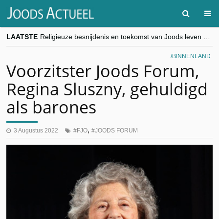
LAATSTE
Religieuze besnijdenis en toekomst van Joods leven centraal tijdens conferentie in Brussel
“Besnijdenisdebat toont hoe moeilijk seculiere Westen minderheden begrijpt”, Jinnih Beels (Vooruit)
CITYTRIP | ROEMENIË – Boekarest: de verrassing van Oost-Europa
BINNENLAND
“Vandaag zit elke Jood in België op de beklaagdenbank”
Voorzitster Joods Forum,
goKosher lanceert nieuwe website en samenwerking met Mishpacha voor kosher travel en simchas wereldwijd
Regina Sluszny, gehuldigd
als barones
,
3 Augustus 2022
FJO
JOODS FORUM