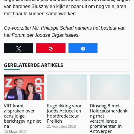
van barones Sluszny en kijkt er naar uit om nog vele jaren
met haar te kunnen samenwerken.
Co-voorzitter Mtr. Philippe Scharf namens het bestuur van
het Forum der Joodse Organisaties.
Tweet
Pin
Share
GERELATEERDE ARTIKELS
VRT komt
Rugdekking voor
Dinsdag 8 mei –
afspraken over
Joods Actueel en
Holocaustherdenki
eenzijdige
hoofdredacteur
ng met
berichtgeving niet
Freilich
verschillende
na
prominenten in
21 Augustus 2018
Antwerpen
15 Maart 2024