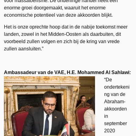
voor massatoerisme. De onderlinge handel heeft een
enorme groei doorgemaakt, waaruit het enorme
economische potentieel van deze akkoorden blijkt.
Het is onze oprechte hoop dat in de nabije toekomst meer
landen, zowel in het Midden-Oosten als daarbuiten, dit
voorbeeld zullen volgen en zich bij de kring van vrede
zullen aansluiten.”
Ambassadeur van de VAE, H.E. Mohammed Al Sahlawi:
“De
ondertekeni
ng van de
Abraham-
akkoorden
in
september
2020