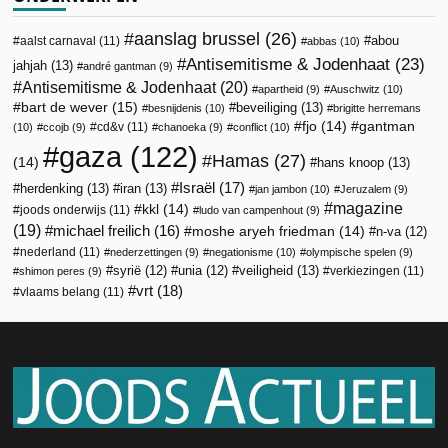
aanslag brussel
(26)
abou
aalst carnaval
(11)
abbas
(10)
Antisemitisme & Jodenhaat
(23)
jahjah
(13)
andré gantman
(9)
Antisemitisme & Jodenhaat
(20)
apartheid
(9)
Auschwitz
(10)
bart de wever
(15)
beveiliging
(13)
besnijdenis
(10)
brigitte herremans
fjo
(14)
gantman
cd&v
(11)
(10)
ccojb
(9)
chanoeka
(9)
conflict
(10)
gaza
(122)
Hamas
(27)
(14)
hans knoop
(13)
Israël
(17)
herdenking
(13)
iran
(13)
jan jambon
(10)
Jeruzalem
(9)
magazine
kkl
(14)
joods onderwijs
(11)
ludo van campenhout
(9)
(19)
michael freilich
(16)
moshe aryeh friedman
(14)
n-va
(12)
nederland
(11)
nederzettingen
(9)
negationisme
(10)
olympische spelen
(9)
veiligheid
(13)
syrië
(12)
unia
(12)
verkiezingen
(11)
shimon peres
(9)
vrt
(18)
vlaams belang
(11)