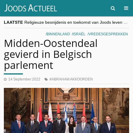
LAATSTE
Religieuze besnijdenis en toekomst van Joods leven centraal tijdens conferentie in Brussel
“Besnijdenisdebat toont hoe moeilijk seculiere Westen minderheden begrijpt”, Jinnih Beels (Vooruit)
CITYTRIP | ROEMENIË – Boekarest: de verrassing van Oost-Europa
BINNENLAND
ISRAËL
VREDESGESPREKKEN
“Vandaag zit elke Jood in België op de beklaagdenbank”
Midden-Oostendeal
goKosher lanceert nieuwe website en samenwerking met Mishpacha voor kosher travel en simchas wereldwijd
gevierd in Belgisch
parlement
14 September 2022
ABRAHAM AKKOORDEN