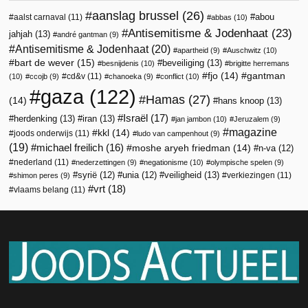
aanslag brussel
(26)
abou
aalst carnaval
(11)
abbas
(10)
Antisemitisme & Jodenhaat
(23)
jahjah
(13)
andré gantman
(9)
Antisemitisme & Jodenhaat
(20)
apartheid
(9)
Auschwitz
(10)
bart de wever
(15)
beveiliging
(13)
besnijdenis
(10)
brigitte herremans
fjo
(14)
gantman
cd&v
(11)
(10)
ccojb
(9)
chanoeka
(9)
conflict
(10)
gaza
(122)
Hamas
(27)
(14)
hans knoop
(13)
Israël
(17)
herdenking
(13)
iran
(13)
jan jambon
(10)
Jeruzalem
(9)
magazine
kkl
(14)
joods onderwijs
(11)
ludo van campenhout
(9)
(19)
michael freilich
(16)
moshe aryeh friedman
(14)
n-va
(12)
nederland
(11)
nederzettingen
(9)
negationisme
(10)
olympische spelen
(9)
veiligheid
(13)
syrië
(12)
unia
(12)
verkiezingen
(11)
shimon peres
(9)
vrt
(18)
vlaams belang
(11)