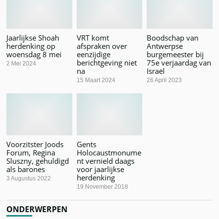
Jaarlijkse Shoah
VRT komt
Boodschap van
herdenking op
afspraken over
Antwerpse
woensdag 8 mei
eenzijdige
burgemeester bij
berichtgeving niet
75e verjaardag van
2 Mei 2024
na
Israël
15 Maart 2024
26 April 2023
Voorzitster Joods
Gents
Forum, Regina
Holocaustmonume
Sluszny, gehuldigd
nt vernield daags
als barones
voor jaarlijkse
herdenking
3 Augustus 2022
19 November 2018
ONDERWERPEN