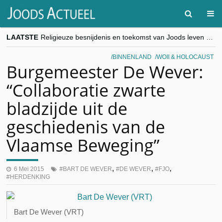
LAATSTE
Religieuze besnijdenis en toekomst van Joods leven centraal tijdens conferentie in Brussel
“Besnijdenisdebat toont hoe moeilijk seculiere Westen minderheden begrijpt”, Jinnih Beels (Vooruit)
CITYTRIP | ROEMENIË – Boekarest: de verrassing van Oost-Europa
BINNENLAND
WOII & HOLOCAUST
“Vandaag zit elke Jood in België op de beklaagdenbank”
Burgemeester De Wever:
goKosher lanceert nieuwe website en samenwerking met Mishpacha voor kosher travel en simchas wereldwijd
“Collaboratie zwarte
bladzijde uit de
geschiedenis van de
Vlaamse Beweging”
,
,
,
6 Mei 2015
BART DE WEVER
DE WEVER
FJO
HERDENKING
Bart De Wever (VRT)