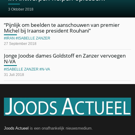
3 Oktober 2018
“Pijnlijk om beelden te aanschouwen van premier
Michel bij Iraanse president Rouhani”
IRAN
ISABELLE ZANZER
27 September 2018
Jonge Joodse dames Goldstoff en Zanzer vervoegen
N-VA
ISABELLE ZANZER
N-VA
31 Juli 2018
Joods Actueel
is een onafhankelijk nieuwsmedium.