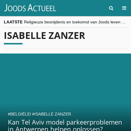
LAATSTE
Religieuze besnijdenis en toekomst van Joods leven centraal tijdens conferentie in Brussel
“Besnijdenisdebat toont hoe moeilijk seculiere Westen minderheden begrijpt”, Jinnih Beels (Vooruit)
ISABELLE ZANZER
CITYTRIP | ROEMENIË – Boekarest: de verrassing van Oost-Europa
“Vandaag zit elke Jood in België op de beklaagdenbank”
goKosher lanceert nieuwe website en samenwerking met Mishpacha voor kosher travel en simchas wereldwijd
BELGIËLEI
ISABELLE ZANZER
Kan Tel Aviv model parkeerproblemen
in Antwerpen helpen oplossen?