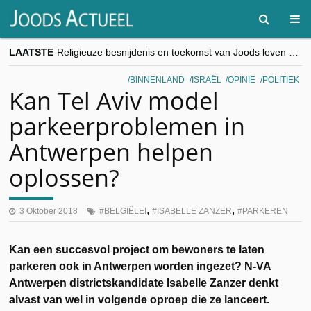
LAATSTE
Religieuze besnijdenis en toekomst van Joods leven centraal tijdens conferentie in Brussel
“Besnijdenisdebat toont hoe moeilijk seculiere Westen minderheden begrijpt”, Jinnih Beels (Vooruit)
CITYTRIP | ROEMENIË – Boekarest: de verrassing van Oost-Europa
BINNENLAND
ISRAËL
OPINIE
POLITIEK
“Vandaag zit elke Jood in België op de beklaagdenbank”
Kan Tel Aviv model
goKosher lanceert nieuwe website en samenwerking met Mishpacha voor kosher travel en simchas wereldwijd
parkeerproblemen in
Antwerpen helpen
oplossen?
,
,
3 Oktober 2018
BELGIËLEI
ISABELLE ZANZER
PARKEREN
Kan een succesvol project om bewoners te laten
parkeren ook in Antwerpen worden ingezet? N-VA
Antwerpen districtskandidate Isabelle Zanzer denkt
alvast van wel in volgende oproep die ze lanceert.