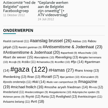
Actiecomité “red de
“Geplande werken
Belgiëlei” opent
aan de Belgiëlei
Facebookgroep
zijn onwettig” [+
ATV videoverslag]
11 Oktober 2012
24 Juli 2012
ONDERWERPEN
aanslag brussel
(26)
abou
aalst carnaval
(11)
abbas
(10)
Antisemitisme & Jodenhaat
(23)
jahjah
(13)
andré gantman
(9)
Antisemitisme & Jodenhaat
(20)
apartheid
(9)
Auschwitz
(10)
bart de wever
(15)
beveiliging
(13)
besnijdenis
(10)
brigitte herremans
fjo
(14)
gantman
cd&v
(11)
(10)
ccojb
(9)
chanoeka
(9)
conflict
(10)
gaza
(122)
Hamas
(27)
(14)
hans knoop
(13)
Israël
(17)
herdenking
(13)
iran
(13)
jan jambon
(10)
Jeruzalem
(9)
magazine
kkl
(14)
joods onderwijs
(11)
ludo van campenhout
(9)
(19)
michael freilich
(16)
moshe aryeh friedman
(14)
n-va
(12)
nederland
(11)
nederzettingen
(9)
negationisme
(10)
olympische spelen
(9)
veiligheid
(13)
syrië
(12)
unia
(12)
verkiezingen
(11)
shimon peres
(9)
vrt
(18)
vlaams belang
(11)