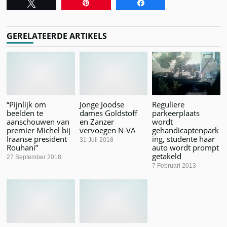
Tweet
Pin
Share
GERELATEERDE ARTIKELS
“Pijnlijk om
Jonge Joodse
Reguliere
beelden te
dames Goldstoff
parkeerplaats
aanschouwen van
en Zanzer
wordt
premier Michel bij
vervoegen N-VA
gehandicaptenpark
Iraanse president
ing, studente haar
31 Juli 2018
Rouhani”
auto wordt prompt
getakeld
27 September 2018
7 Februari 2013