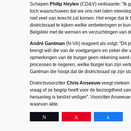
Schepen
Philip Heylen
(CD&V) verklaarde: “Ik g
toch waarschuwen dat we ons niet laten meeslepe
niet veel van terecht zal komen. Het enige dat ik 
districtsraad te kijken welke verbeteringen er 
Belgiëlei met de wensen en verzuchtingen van 
André Gantman
(N-VA) reageert als volgt: “Dit 
brengt wél die van de voetgangers en zeker die va
opmerkingen van de burger geen rekening werd 
processen te negeren, welke burger kan zijn ver
Gantman die hoopt dat de districtsraad op zijn st
Districtsvoorzitter
Chris Anseeuw
veegt meteen d
vraag of ze begrip heeft voor de bezorgdheid van 
heraanleg is beslist veiliger”. Voorzitter Ansee
waarvan akte.
Tweet
Pin
Share