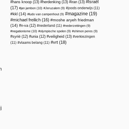
Israël
hans knoop
(13)
herdenking
(13)
iran
(13)
(17)
joods onderwijs
(11)
jan jambon
(10)
Jeruzalem
(9)
magazine
(19)
kkl
(14)
ludo van campenhout
(9)
michael freilich
(16)
moshe aryeh friedman
(14)
n-va
(12)
nederland
(11)
nederzettingen
(9)
negationisme
(10)
olympische spelen
(9)
shimon peres
(9)
veiligheid
(13)
syrië
(12)
unia
(12)
verkiezingen
vrt
(18)
(11)
vlaams belang
(11)
n
j