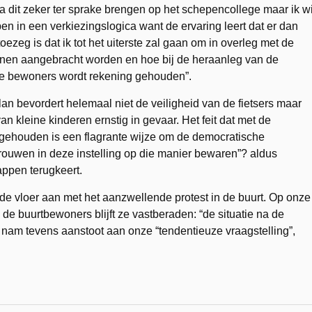
a dit zeker ter sprake brengen op het schepencollege maar ik wi
n in een verkiezingslogica want de ervaring leert dat er dan
toezeg is dat ik tot het uiterste zal gaan om in overleg met de
kunnen aangebracht worden en hoe bij de heraanleg van de
de bewoners wordt rekening gehouden”.
plan bevordert helemaal niet de veiligheid van de fietsers maar
n kleine kinderen ernstig in gevaar. Het feit dat met de
gehouden is een flagrante wijze om de democratische
trouwen in deze instelling op die manier bewaren”? aldus
appen terugkeert.
e vloer aan met het aanzwellende protest in de buurt. Op onze
de buurtbewoners blijft ze vastberaden: “de situatie na de
uw nam tevens aanstoot aan onze “tendentieuze vraagstelling”,