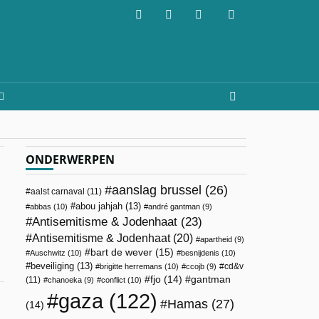
ONDERWERPEN
aanslag brussel
(26)
aalst carnaval
(11)
abou jahjah
(13)
abbas
(10)
andré gantman
(9)
Antisemitisme & Jodenhaat
(23)
Antisemitisme & Jodenhaat
(20)
apartheid
(9)
bart de wever
(15)
Auschwitz
(10)
besnijdenis
(10)
beveiliging
(13)
cd&v
brigitte herremans
(10)
ccojb
(9)
fjo
(14)
gantman
(11)
chanoeka
(9)
conflict
(10)
gaza
(122)
Hamas
(27)
(14)