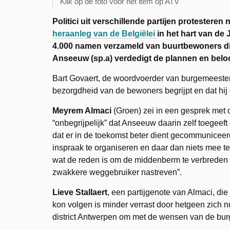
Klik op de foto voor het item op ATV
Politici uit verschillende partijen protestere
heraanleg van de Belgiëlei
in het hart van d
4.000 namen verzameld van buurtbewoners die 
Anseeuw (sp.a) verdedigt de plannen en belo
Bart Govaert, de woordvoerder van burgemeeste
bezorgdheid van de bewoners begrijpt en dat hij d
Meyrem Almaci
(Groen) zei in een gesprek met 
“onbegrijpelijk” dat Anseeuw daarin zelf toegeeft
dat er in de toekomst beter dient gecommuniceerd
inspraak te organiseren en daar dan niets mee te 
wat de reden is om de middenberm te verbreden t
zwakkere weggebruiker nastreven”.
Lieve Stallaert
, een partijgenote van Almaci, die
kon volgen is minder verrast door hetgeen zich n
district Antwerpen om met de wensen van de burg