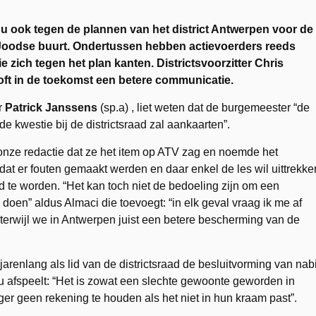
n nu ook tegen de plannen van het district Antwerpen voor de
e Joodse buurt. Ondertussen hebben actievoerders reeds
zich tegen het plan kanten. Districtsvoorzitter Chris
oft in de toekomst een betere communicatie.
r
Patrick Janssens
(sp.a) , liet weten dat de burgemeester “de
e kwestie bij de districtsraad zal aankaarten”.
onze redactie dat ze het item op ATV zag en noemde het
 dat er fouten gemaakt werden en daar enkel de les wil uittrekke
 te worden. “Het kan toch niet de bedoeling zijn om een
doen” aldus Almaci die toevoegt: “in elk geval vraag ik me af
erwijl we in Antwerpen juist een betere bescherming van de
 jarenlang als lid van de districtsraad de besluitvorming van nabi
u afspeelt: “Het is zowat een slechte gewoonte geworden in
er geen rekening te houden als het niet in hun kraam past”.