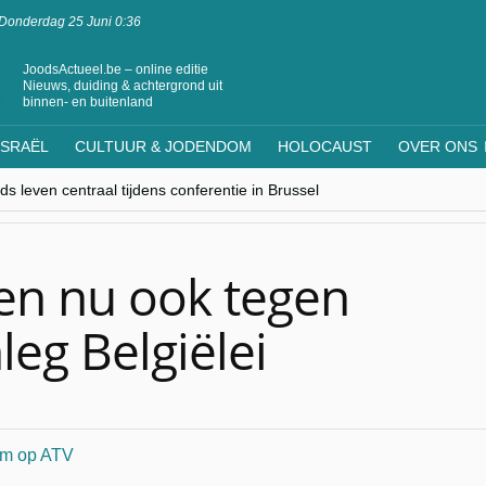
Donderdag 25 Juni 0:36
JoodsActueel.be – online editie
Nieuws, duiding & achtergrond uit
binnen- en buitenland
ISRAËL
CULTUUR & JODENDOM
HOLOCAUST
OVER ONS
s leven centraal tijdens conferentie in Brussel
ere Westen minderheden begrijpt”, Jinnih Beels (Vooruit)
rassing van Oost-Europa
laagdenbank”
nwerking met Mishpacha voor kosher travel en simchas wereldwijd
ren nu ook tegen
eg Belgiëlei