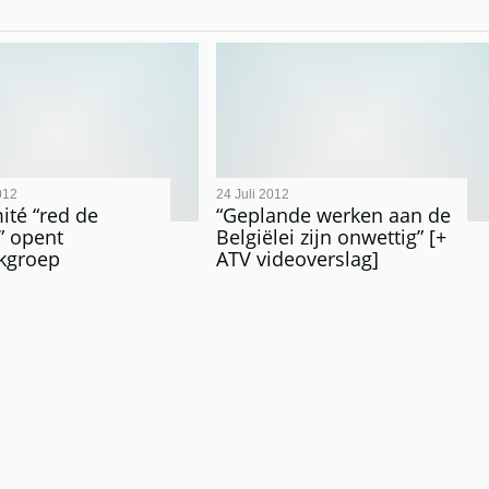
012
24 Juli 2012
ité “red de
“Geplande werken aan de
i” opent
Belgiëlei zijn onwettig” [+
kgroep
ATV videoverslag]