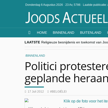
Donderdag 6 Augustus 2026
·
23 Av, 5786
·
Laatste publicatie:
HOME
BINNENLAND
BUITENLAND
LAATSTE
Religieuze besnijdenis en toekomst van Jood
“Besnijdenisdebat toont hoe moeilijk seculi
CITYTRIP | ROEMENIË – Boekarest: de ver
“Vandaag zit elke Jood in België op de bek
BINNENLAND
goKosher lanceert nieuwe website en same
Politici proteste
geplande heraanl
17 Juli 2012
BELGIËLEI