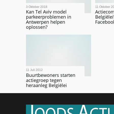
3 Oktober 2018
11 Oktober 2
Kan Tel Aviv model
Actiecom
parkeerproblemen in
Belgiële
Antwerpen helpen
Faceboo
oplossen?
11 Juli 2012
Buurtbewoners starten
actiegroep tegen
heraanleg Belgiëlei