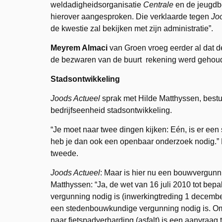
weldadigheidsorganisatie
Centrale
en de jeugd
hierover aangesproken. Die verklaarde tegen
Jo
de kwestie zal bekijken met zijn administratie”.
Meyrem Almaci
van Groen vroeg eerder al dat 
de bezwaren van de buurt rekening werd gehou
Stadsontwikkeling
Joods Actueel
sprak met Hilde Matthyssen, bestuu
bedrijfseenheid stadsontwikkeling.
“Je moet naar twee dingen kijken: Eén, is er ee
heb je dan ook een openbaar onderzoek nodig.” 
tweede.
Joods Actueel
: Maar is hier nu een bouwvergunn
Matthyssen: “Ja, de wet van 16 juli 2010 tot b
vergunning nodig is (inwerkingtreding 1 december
een stedenbouwkundige vergunning nodig is. Om
naar fietspadverharding (asfalt) is een aanvra