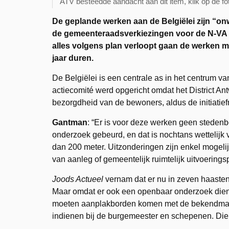
ATV besteedde aandacht aan dit item, klik op de fo
De geplande werken aan de Belgiëlei zijn “on
de gemeenteraadsverkiezingen voor de N-VA di
alles volgens plan verloopt gaan de werken m
jaar duren.
De Belgiëlei is een centrale as in het centrum 
actiecomité werd opgericht omdat het District An
bezorgdheid van de bewoners, aldus de initiatie
Gantman
: “Er is voor deze werken geen steden
onderzoek gebeurd, en dat is nochtans wettelijk v
dan 200 meter. Uitzonderingen zijn enkel mogeli
van aanleg of gemeentelijk ruimtelijk uitvoeringspl
Joods Actueel
vernam dat er nu in zeven haaste
Maar omdat er ook een openbaar onderzoek dient
moeten aanplakborden komen met de bekendmaki
indienen bij de burgemeester en schepenen. Die