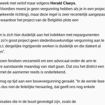
 week met verlof maar volgens
Herald Claeys
,
l: “Voordien moest je geen vergunning hebben als je in een projec
gekeerde richting), maar deze regel is zeer recentelijk aangepas
aardoor het project van de Belgiëlei plots een
n is zich hier duidelijk aan het indekken met nepargumenten
r zo’n groot project geen stedenbouwkundige vergunning aan te
. dergelijke ingrijpende werken is duidelijk en die dateert al
n”.
tussen fondsen verzameld om een advocaat onder de arm te
ze aanstaande maandag van start gaan. Dat zou het district een
t met de aannemer reeds is ondertekend.
ct nog op tijd aan een bouwvergunning geraakt. “In de eerste fase
 dus niet de feitelijke heraanleg, dat geeft ons nog enkele
ties die in de buurt gevestigd zijn, zoals de