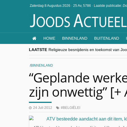
Zaterdag 8 Augustus 2026
·
25 Av, 5786
·
Laatste publicatie:
Do
HOME
BINNENLAND
BUITENLAND
LAATSTE
Religieuze besnijdenis en toekomst van Jood
“Besnijdenisdebat toont hoe moeilijk seculi
CITYTRIP | ROEMENIË – Boekarest: de ver
“Vandaag zit elke Jood in België op de bek
BINNENLAND
goKosher lanceert nieuwe website en same
“Geplande werken
zijn onwettig” [+
24 Juli 2012
BELGIËLEI