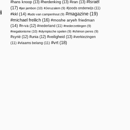
Israël
hans knoop
(13)
herdenking
(13)
iran
(13)
(17)
joods onderwijs
(11)
jan jambon
(10)
Jeruzalem
(9)
j
magazine
(19)
kkl
(14)
ludo van campenhout
(9)
michael freilich
(16)
moshe aryeh friedman
(14)
n-va
(12)
nederland
(11)
nederzettingen
(9)
negationisme
(10)
olympische spelen
(9)
shimon peres
(9)
veiligheid
(13)
syrië
(12)
unia
(12)
verkiezingen
vrt
(18)
(11)
vlaams belang
(11)