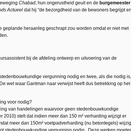
beweging
Chabad
, hun ongerustheid geuit en de
burgemeester
ods Actueel
dat hij “de bezorgdheid van de bewoners begrijpt e
de geplande heraanleg geschrapt zou worden omdat er niet met
den.
rsassistent bij de afdeling ontwerp en uitvoering van de
n stedenbouwkundige vergunning nodig en twee, als die nodig is
De wet waar Gantman naar verwijst heeft dus betrekking op het
ing voor nodig?
epaling van handelingen waarvoor geen stedenbouwkundige
 2010) stelt dat indien meer dan 150 m² verharding wijzigt er
dat meer dan 150m² voetpadverharding (nu betontegels) wijzig
ag tot stedenbouwkundige vergunning nodig. Deze werken moete