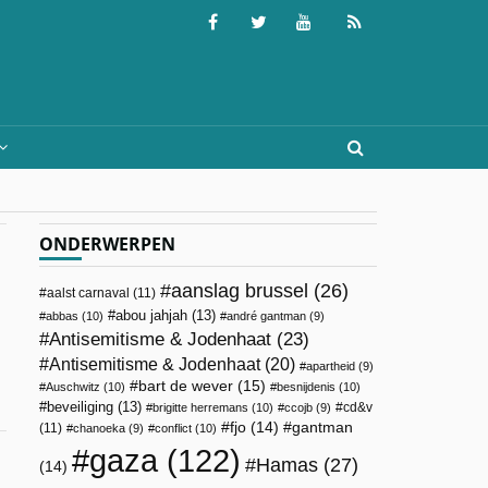
ONDERWERPEN
aanslag brussel
(26)
aalst carnaval
(11)
abou jahjah
(13)
abbas
(10)
andré gantman
(9)
Antisemitisme & Jodenhaat
(23)
Antisemitisme & Jodenhaat
(20)
apartheid
(9)
bart de wever
(15)
Auschwitz
(10)
besnijdenis
(10)
beveiliging
(13)
cd&v
brigitte herremans
(10)
ccojb
(9)
fjo
(14)
gantman
(11)
chanoeka
(9)
conflict
(10)
gaza
(122)
Hamas
(27)
(14)