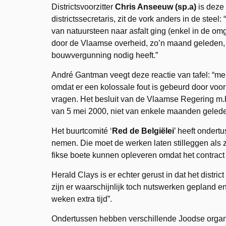
Districtsvoorzitter
Chris Anseeuw (sp.a)
is deze
districtssecretaris, zit de vork anders in de stee
van natuursteen naar asfalt ging (enkel in de om
door de Vlaamse overheid, zo’n maand geleden, w
bouwvergunning nodig heeft.”
André Gantman veegt deze reactie van tafel: “me
omdat er een kolossale fout is gebeurd door voo
vragen. Het besluit van de Vlaamse Regering m.b.t
van 5 mei 2000, niet van enkele maanden gelede
Het buurtcomité ‘
Red de Belgiëlei
’ heeft onder
nemen. Die moet de werken laten stilleggen als 
fikse boete kunnen opleveren omdat het contrac
Herald Clays is er echter gerust in dat het distri
zijn er waarschijnlijk toch nutswerken gepland en
weken extra tijd”.
Ondertussen hebben verschillende Joodse organisa