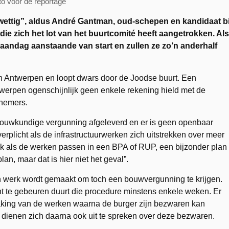
to voor de reportage
wettig”, aldus André Gantman, oud-schepen en kandidaat bi
e zich het lot van het buurtcomité heeft aangetrokken. Als
aandag aanstaande van start en zullen ze zo’n anderhalf
van Antwerpen en loopt dwars door de Joodse buurt. Een
twerpen ogenschijnlijk geen enkele rekening hield met de
fnemers.
bouwkundige vergunning afgeleverd en er is geen openbaar
erplicht als de infrastructuurwerken zich uitstrekken over meer
jk als de werken passen in een BPA of RUP, een bijzonder plan
an, maar dat is hier niet het geval”.
n werk wordt gemaakt om toch een bouwvergunning te krijgen.
 te gebeuren duurt die procedure minstens enkele weken. Er
ng van de werken waarna de burger zijn bezwaren kan
 dienen zich daarna ook uit te spreken over deze bezwaren.