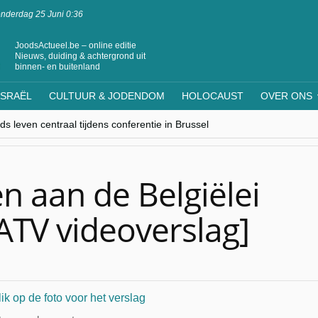
nderdag 25 Juni 0:36
JoodsActueel.be – online editie
Nieuws, duiding & achtergrond uit
binnen- en buitenland
ISRAËL
CULTUUR & JODENDOM
HOLOCAUST
OVER ONS
s leven centraal tijdens conferentie in Brussel
ere Westen minderheden begrijpt”, Jinnih Beels (Vooruit)
rassing van Oost-Europa
laagdenbank”
nwerking met Mishpacha voor kosher travel en simchas wereldwijd
 aan de Belgiëlei
 ATV videoverslag]