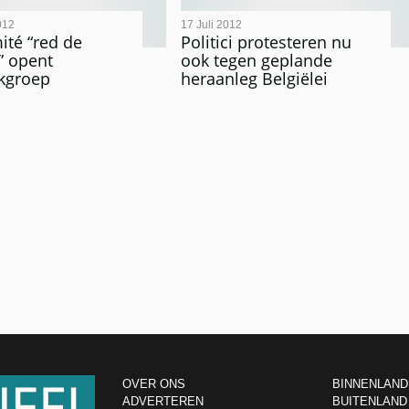
012
17 Juli 2012
ité “red de
Politici protesteren nu
i” opent
ook tegen geplande
kgroep
heraanleg Belgiëlei
OVER ONS
BINNENLAND
ADVERTEREN
BUITENLAND