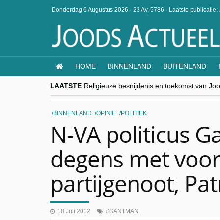
Donderdag 6 Augustus 2026
·
23 Av, 5786
·
Laatste publicatie:
HOME
BINNENLAND
BUITENLAND
LAATSTE
Religieuze besnijdenis en toekomst van Jood
“Besnijdenisdebat toont hoe moeilijk seculi
CITYTRIP | ROEMENIË – Boekarest: de ver
“Vandaag zit elke Jood in België op de bek
BINNENLAND
OPINIE
POLITIEK
goKosher lanceert nieuwe website en same
N-VA politicus G
degens met voo
partijgenoot, Pa
18 Juli 2012
GANTMAN