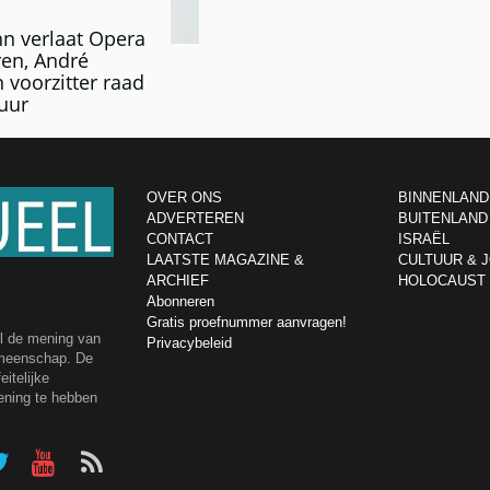
hn verlaat Opera
en, André
voorzitter raad
uur
OVER ONS
BINNENLAND
ADVERTEREN
BUITENLAND
CONTACT
ISRAËL
LAATSTE MAGAZINE &
CULTUUR & 
ARCHIEF
HOLOCAUST
Abonneren
Gratis proefnummer aanvragen!
el de mening van
Privacybeleid
emeenschap. De
itelijke
ening te hebben