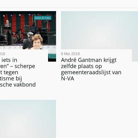
018
9 Mei 2018
 iets in
André Gantman krijgt
en” – scherpe
zelfde plaats op
t tegen
gemeenteraadslijst van
tisme bij
N-VA
tische vakbond