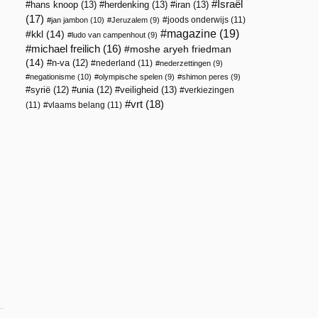
Israël
hans knoop
(13)
herdenking
(13)
iran
(13)
(17)
joods onderwijs
(11)
jan jambon
(10)
Jeruzalem
(9)
magazine
(19)
kkl
(14)
ludo van campenhout
(9)
michael freilich
(16)
moshe aryeh friedman
(14)
n-va
(12)
nederland
(11)
nederzettingen
(9)
negationisme
(10)
olympische spelen
(9)
shimon peres
(9)
veiligheid
(13)
syrië
(12)
unia
(12)
verkiezingen
vrt
(18)
(11)
vlaams belang
(11)