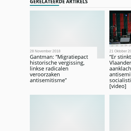
GERELATEERDE ARTIKELS
28 November 2018
21 Oktober 2
Gantman: “Migratiepact
“Er stinkt
historische vergissing,
Vlaander
linkse radicalen
aanklach
veroorzaken
antisemi
antisemitisme”
socialis
[video]