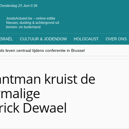
Donderdag 25 Juni 0:36
JoodsActueel.be – online editie
Nieuws, duiding & achtergrond uit
binnen- en buitenland
ISRAËL
CULTUUR & JODENDOM
HOLOCAUST
OVER ONS
s leven centraal tijdens conferentie in Brussel
ere Westen minderheden begrijpt”, Jinnih Beels (Vooruit)
rassing van Oost-Europa
laagdenbank”
nwerking met Mishpacha voor kosher travel en simchas wereldwijd
antman kruist de
rmalige
trick Dewael