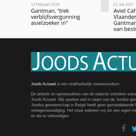
12 Februari 2018
21 Juli 2017
Gantman, “trek
Aviel Ca
verblijfsvergunning
Vlaander
asielzoeker in”
Gantman 
van best
Joods Actueel
is een onafhankelijk nieuwsmedium.
De artikels en opiniestukken van de redactie vertolken enk
Joods Actueel. Wij spreken niet in naam van de Joodse g
Joodse gemeenschap in België heeft geen gemandateerde fe
vertegenwoordiging. Het staat iedereen vrij om een eigen m
en die te verkondigen.