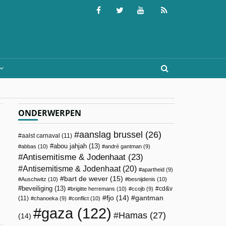
ONDERWERPEN
aanslag brussel
(26)
aalst carnaval
(11)
abou jahjah
(13)
abbas
(10)
andré gantman
(9)
Antisemitisme & Jodenhaat
(23)
Antisemitisme & Jodenhaat
(20)
apartheid
(9)
bart de wever
(15)
Auschwitz
(10)
besnijdenis
(10)
beveiliging
(13)
cd&v
brigitte herremans
(10)
ccojb
(9)
fjo
(14)
gantman
(11)
chanoeka
(9)
conflict
(10)
gaza
(122)
Hamas
(27)
(14)