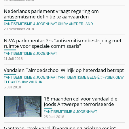
Nederlands parlement vraagt regering om
antisemitisme definitie te aanvaarden
ANTISEMITISME & JODENHAAT
IHRA
NEDERLAND
29 November 2018
N-VA parlementariërs “antisemitismebestrijding met
ruimte voor speciale commissaris”
ANTISEMITISME & JODENHAAT
11 Juli 2018
Vandalen Talmoedschool Wilrijk op heterdaad betrapt
ANTISEMITISME & JODENHAAT
ANTISEMITISME BELGIË
FYSIEK GEW
ELD
YESHIVA WILRIJK
5 Juli 2018
18 maanden cel voor vandaal die
Joods Antwerpen terroriseerde
ANTISEMITISME & JODENHAAT
25 Juni 2018
Gantman, “trek verblijfsvergunning asielzoeker in”