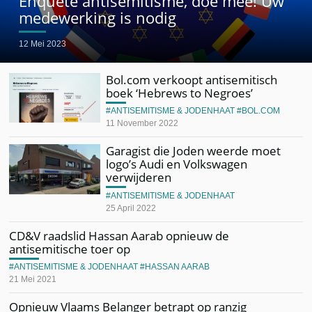
Enquete antisemitisme, doe mee! Uw
medewerking is nodig
12 Mei 2023
Bol.com verkoopt antisemitisch
boek ‘Hebrews to Negroes’
ANTISEMITISME & JODENHAAT
BOL.COM
11 November 2022
Garagist die Joden weerde moet
logo’s Audi en Volkswagen
verwijderen
ANTISEMITISME & JODENHAAT
25 April 2022
CD&V raadslid Hassan Aarab opnieuw de
antisemitische toer op
ANTISEMITISME & JODENHAAT
HASSAN AARAB
21 Mei 2021
Opnieuw Vlaams Belanger betrapt op ranzig