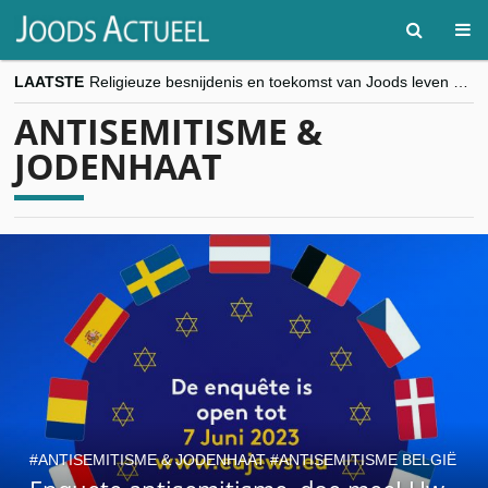
LAATSTE
Religieuze besnijdenis en toekomst van Joods leven centraal tijdens conferentie in Brussel
“Besnijdenisdebat toont hoe moeilijk seculiere Westen minderheden begrijpt”, Jinnih Beels (Vooruit)
ANTISEMITISME &
CITYTRIP | ROEMENIË – Boekarest: de verrassing van Oost-Europa
“Vandaag zit elke Jood in België op de beklaagdenbank”
JODENHAAT
goKosher lanceert nieuwe website en samenwerking met Mishpacha voor kosher travel en simchas wereldwijd
ANTISEMITISME & JODENHAAT
ANTISEMITISME BELGIË