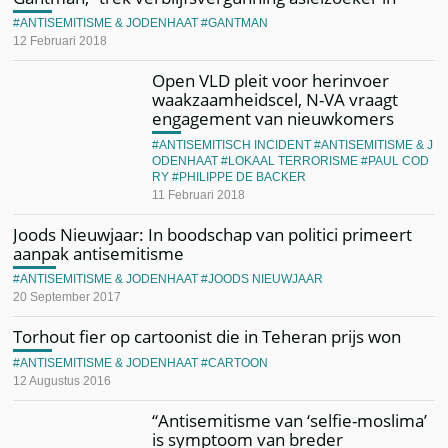
ANTISEMITISME & JODENHAAT
GANTMAN
12 Februari 2018
Open VLD pleit voor herinvoer
waakzaamheidscel, N-VA vraagt
engagement van nieuwkomers
ANTISEMITISCH INCIDENT
ANTISEMITISME & J
ODENHAAT
LOKAAL TERRORISME
PAUL COD
RY
PHILIPPE DE BACKER
11 Februari 2018
Joods Nieuwjaar: In boodschap van politici primeert
aanpak antisemitisme
ANTISEMITISME & JODENHAAT
JOODS NIEUWJAAR
20 September 2017
Torhout fier op cartoonist die in Teheran prijs won
ANTISEMITISME & JODENHAAT
CARTOON
12 Augustus 2016
“Antisemitisme van ‘selfie-moslima’
is symptoom van breder