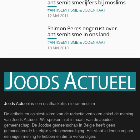
antisemitismecijfers bij moslims
ANTISEMITISME & JODENHAAT
12 Mei 2011
Shimon Peres ongerust over
antisemitisme in ons land
ANTISEMITISME & JODENHAAT
18 Mei 2010
Joods Actueel
is een onafhankelijk nieuwsmedium.
De artikels en opiniestukken van de redactie vertolken enkel de mening
van Joods Actueel. Wij spreken niet in naam van de Joodse
gemeenschap. De Joodse gemeenschap in België heeft geen
gemandateerde feitelijke vertegenwoordiging. Het staat iedereen vrij om
een eigen mening te hebben en die te verkondigen.