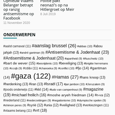
Opnieuw Vlaams
Politie pakt
Belanger betrapt
neonazi’s op na
op ranzig
Hitlergroet op Meir
antisemitisme op
8 Juli 2019
Facebook
11 November 2020
ONDERWERPEN
aanslag brussel
(26)
abou
aalst carnaval
(11)
abbas
(10)
Antisemitisme & Jodenhaat
(23)
jahjah
(13)
andré gantman
(9)
Antisemitisme & Jodenhaat
(20)
apartheid
(9)
Auschwitz
(10)
bart de wever
(15)
beveiliging
(13)
besnijdenis
(10)
brigitte herremans
fjo
(14)
gantman
cd&v
(11)
(10)
ccojb
(9)
chanoeka
(9)
conflict
(10)
gaza
(122)
Hamas
(27)
(14)
hans knoop
(13)
Israël
(17)
herdenking
(13)
iran
(13)
jan jambon
(10)
Jeruzalem
(9)
magazine
kkl
(14)
joods onderwijs
(11)
ludo van campenhout
(9)
(19)
michael freilich
(16)
moshe aryeh friedman
(14)
n-va
(12)
nederland
(11)
nederzettingen
(9)
negationisme
(10)
olympische spelen
(9)
veiligheid
(13)
syrië
(12)
unia
(12)
verkiezingen
(11)
shimon peres
(9)
vrt
(18)
vlaams belang
(11)