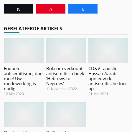
Tweet
Pin
Share
GERELATEERDE ARTIKELS
Enquete
Bol.com verkoopt
CD&V raadslid
antisemitisme, doe
antisemitisch boek
Hassan Aarab
mee! Uw
‘Hebrews to
opnieuw de
medewerking is
Negroes’
antisemitische toer
nodig
op
11 November 2022
12 Mei 2023
21 Mei 2021