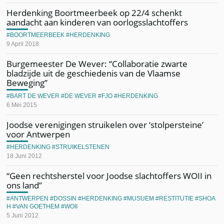
Herdenking Boortmeerbeek op 22/4 schenkt
aandacht aan kinderen van oorlogsslachtoffers
BOORTMEERBEEK
HERDENKING
9 April 2018
Burgemeester De Wever: “Collaboratie zwarte
bladzijde uit de geschiedenis van de Vlaamse
Beweging”
BART DE WEVER
DE WEVER
FJO
HERDENKING
6 Mei 2015
Joodse verenigingen struikelen over ‘stolpersteine’
voor Antwerpen
HERDENKING
STRUIKELSTENEN
18 Juni 2012
“Geen rechtsherstel voor Joodse slachtoffers WOII in
ons land”
ANTWERPEN
DOSSIN
HERDENKING
MUSUEM
RESTITUTIE
SHOA
H
VAN GOETHEM
WOII
5 Juni 2012