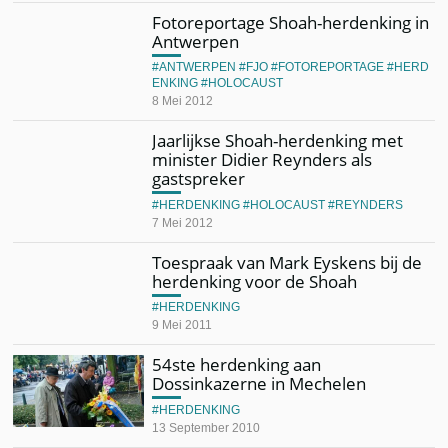
Fotoreportage Shoah-herdenking in
Antwerpen
ANTWERPEN
FJO
FOTOREPORTAGE
HERD
ENKING
HOLOCAUST
8 Mei 2012
Jaarlijkse Shoah-herdenking met
minister Didier Reynders als
gastspreker
HERDENKING
HOLOCAUST
REYNDERS
7 Mei 2012
Toespraak van Mark Eyskens bij de
herdenking voor de Shoah
HERDENKING
9 Mei 2011
54ste herdenking aan
Dossinkazerne in Mechelen
HERDENKING
13 September 2010