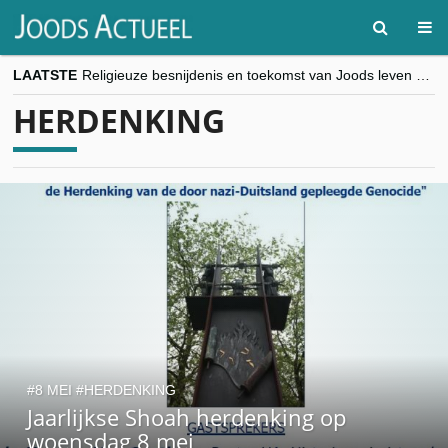
LAATSTE
Religieuze besnijdenis en toekomst van Joods leven centraal tijdens conferentie in Brussel
“Besnijdenisdebat toont hoe moeilijk seculiere Westen minderheden begrijpt”, Jinnih Beels (Vooruit)
HERDENKING
CITYTRIP | ROEMENIË – Boekarest: de verrassing van Oost-Europa
“Vandaag zit elke Jood in België op de beklaagdenbank”
goKosher lanceert nieuwe website en samenwerking met Mishpacha voor kosher travel en simchas wereldwijd
8 MEI
HERDENKING
Jaarlijkse Shoah herdenking op
woensdag 8 mei