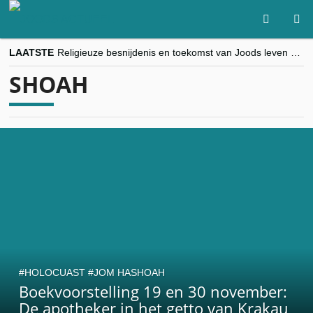
LAATSTE
Religieuze besnijdenis en toekomst van Joods leven centraal tijdens conferentie in Brussel
“Besnijdenisdebat toont hoe moeilijk seculiere Westen minderheden begrijpt”, Jinnih Beels (Vooruit)
SHOAH
CITYTRIP | ROEMENIË – Boekarest: de verrassing van Oost-Europa
“Vandaag zit elke Jood in België op de beklaagdenbank”
goKosher lanceert nieuwe website en samenwerking met Mishpacha voor kosher travel en simchas wereldwijd
HOLOCUAST
JOM HASHOAH
Boekvoorstelling 19 en 30 november:
De apotheker in het getto van Krakau