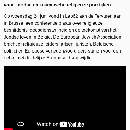
voor Joodse en islamitische religieuze praktijken.
Op woensdag 24 juni vond in Lab62 aan de Tervurenlaan
in Brussel een conferentie plaats over religieuze
besnijdenis, godsdienstvrijheid en de toekomst van het
Joodse leven in België. De European Jewish Association
bracht er religieuze leiders, artsen, juristen, Belgische
politici en Europese vertegenwoordigers samen voor een
debat met duidelijke Europese draagwijdte.