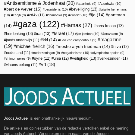
Antisemitisme & Jodenhaat
(20)
apartheid
(9)
Auschwitz
(10)
bart de wever
(15)
beveiliging
(13)
besnijdenis
(10)
brigitte herremans
fjo
(14)
gantman
cd&v
(11)
(10)
ccojb
(9)
chanoeka
(9)
conflict
(10)
gaza
(122)
Hamas
(27)
(14)
hans knoop
(13)
Israël
(17)
herdenking
(13)
iran
(13)
jan jambon
(10)
Jeruzalem
(9)
magazine
kkl
(14)
joods onderwijs
(11)
ludo van campenhout
(9)
(19)
michael freilich
(16)
moshe aryeh friedman
(14)
n-va
(12)
nederland
(11)
nederzettingen
(9)
negationisme
(10)
olympische spelen
(9)
veiligheid
(13)
syrië
(12)
unia
(12)
verkiezingen
(11)
shimon peres
(9)
vrt
(18)
vlaams belang
(11)
Joods Actueel
is een onafhankelijk nieuwsmedium.
De artikels en opiniestukken van de redactie vertolken enkel de mening
van Joods Actueel. Wij spreken niet in naam van de Joodse