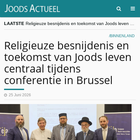
LAATSTE
Religieuze besnijdenis en toekomst van Joods leven centraal tijdens conferentie in Brussel
“Besnijdenisdebat toont hoe moeilijk seculiere Westen minderheden begrijpt”, Jinnih Beels (Vooruit)
CITYTRIP | ROEMENIË – Boekarest: de verrassing van Oost-Europa
BINNENLAND
“Vandaag zit elke Jood in België op de beklaagdenbank”
Religieuze besnijdenis en
goKosher lanceert nieuwe website en samenwerking met Mishpacha voor kosher travel en simchas wereldwijd
toekomst van Joods leven
centraal tijdens
conferentie in Brussel
25 Juni 2026