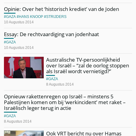
Opinie: Over het ‘historisch krediet’ van de Joden
GAZA
HANS KNOOP
STRIJDERS
10 Augustus 2014
Essay: De rechtvaardiging van jodenhaat
GAZA
10 Augustus 2014
Australische TV-persoonlijkheid
over Israël – “zal de oorlog stoppen
als Israël wordt vernietigd?”
GAZA
8 Augustus 2014
Opnieuw rakettenregen op Israël – minstens 5
Palestijnen komen om bij ‘werkincident’ met raket –
Israëlisch leger terug in actie
GAZA
8 Augustus 2014
Ook VRT bericht nu over Hamas