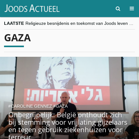
LAATSTE
Religieuze besnijdenis en toekomst van Joods leven centraal tijdens conferentie in Brussel
“Besnijdenisdebat toont hoe moeilijk seculiere Westen minderheden begrijpt”, Jinnih Beels (Vooruit)
GAZA
CITYTRIP | ROEMENIË – Boekarest: de verrassing van Oost-Europa
“Vandaag zit elke Jood in België op de beklaagdenbank”
goKosher lanceert nieuwe website en samenwerking met Mishpacha voor kosher travel en simchas wereldwijd
CAROLINE GENNEZ
GAZA
Onbegrijpelijk: België onthoudt zich
bij stemming voor vrijlating gijzelaars
en tegen gebruik ziekenhuizen voor
terreur