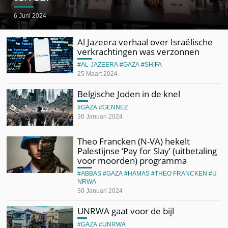
6 Juni 2024
Al Jazeera verhaal over Israëlische
verkrachtingen was verzonnen
AL-JAZEERA
GAZA
SHIFA
25 Maart 2024
Belgische Joden in de knel
GAZA
GENNEZ
30 Januari 2024
Theo Francken (N-VA) hekelt
Palestijnse ‘Pay for Slay’ (uitbetaling
voor moorden) programma
ABBAS
GAZA
HAMAS
THEO FRANCKEN
U
NRWA
30 Januari 2024
UNRWA gaat voor de bijl
GAZA
UNRWA