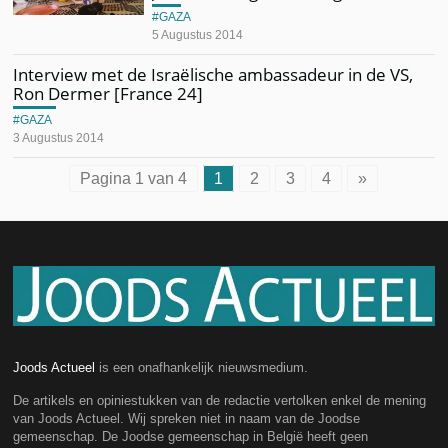
GAZA
5 Augustus 2014
Interview met de Israëlische ambassadeur in de VS,
Ron Dermer [France 24]
GAZA
3 Augustus 2014
Pagina 1 van 4
1
2
3
4
»
Joods Actueel
is een onafhankelijk nieuwsmedium.
De artikels en opiniestukken van de redactie vertolken enkel de mening
van Joods Actueel. Wij spreken niet in naam van de Joodse
gemeenschap. De Joodse gemeenschap in België heeft geen