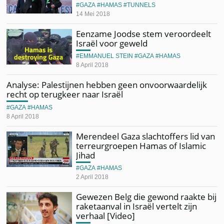
GAZA
HAMAS
TUNNELS
14 Mei 2018
Eenzame Joodse stem veroordeelt
Israël voor geweld
EMMANUEL STEIN
GAZA
HAMAS
8 April 2018
Analyse: Palestijnen hebben geen onvoorwaardelijk
recht op terugkeer naar Israël
GAZA
HAMAS
8 April 2018
Merendeel Gaza slachtoffers lid van
terreurgroepen Hamas of Islamic
Jihad
GAZA
HAMAS
2 April 2018
Gewezen Belg die gewond raakte bij
raketaanval in Israël vertelt zijn
verhaal [Video]