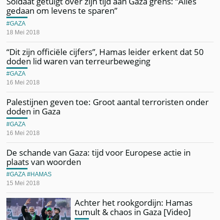
Soldaat getuigt over zijn tijd aan Gaza grens: “Alles
gedaan om levens te sparen”
GAZA
18 Mei 2018
“Dit zijn officiële cijfers”, Hamas leider erkent dat 50
doden lid waren van terreurbeweging
GAZA
16 Mei 2018
Palestijnen geven toe: Groot aantal terroristen onder
doden in Gaza
GAZA
16 Mei 2018
De schande van Gaza: tijd voor Europese actie in
plaats van woorden
GAZA
HAMAS
15 Mei 2018
Achter het rookgordijn: Hamas
tumult & chaos in Gaza [Video]