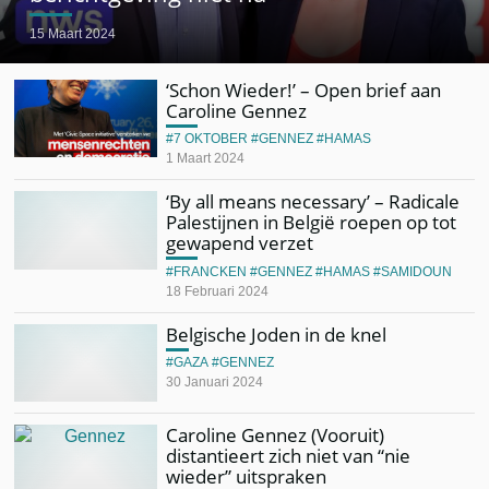
15 Maart 2024
‘Schon Wieder!’ – Open brief aan
Caroline Gennez
7 OKTOBER
GENNEZ
HAMAS
1 Maart 2024
‘By all means necessary’ – Radicale
Palestijnen in België roepen op tot
gewapend verzet
FRANCKEN
GENNEZ
HAMAS
SAMIDOUN
18 Februari 2024
Belgische Joden in de knel
GAZA
GENNEZ
30 Januari 2024
Caroline Gennez (Vooruit)
distantieert zich niet van “nie
wieder” uitspraken