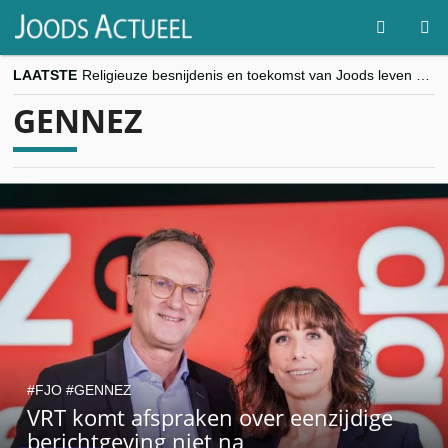
LAATSTE
Religieuze besnijdenis en toekomst van Joods leven centraal tijdens conferentie in Brussel
“Besnijdenisdebat toont hoe moeilijk seculiere Westen minderheden begrijpt”, Jinnih Beels (Vooruit)
GENNEZ
CITYTRIP | ROEMENIË – Boekarest: de verrassing van Oost-Europa
“Vandaag zit elke Jood in België op de beklaagdenbank”
goKosher lanceert nieuwe website en samenwerking met Mishpacha voor kosher travel en simchas wereldwijd
FJO
GENNEZ
VRT komt afspraken over eenzijdige
berichtgeving niet na