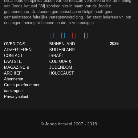
De artikels en opiniestukken van de redactie vertolken enkel de mening
van Joods Actueel. Wij spreken niet in naam van de Joodse
gemeenschap. De Joodse gemeenschap in België heeft geen
gemandateerde feitelijke vertegenwoordiging. Het staat iedereen vrij om
een eigen mening te hebben en die te verkondigen.
2026
OVER ONS
BINNENLAND
ADVERTEREN
BUITENLAND
CONTACT
ISRAËL
LAATSTE
CULTUUR &
MAGAZINE &
JODENDOM
ARCHIEF
HOLOCAUST
Abonneren
Gratis proefnummer
aanvragen!
Privacybeleid
© Joods Actueel 2007 - 2018