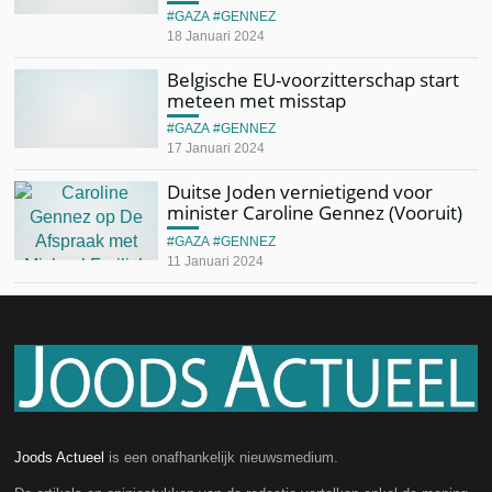
GAZA
GENNEZ
18 Januari 2024
Belgische EU-voorzitterschap start
meteen met misstap
GAZA
GENNEZ
17 Januari 2024
Duitse Joden vernietigend voor
minister Caroline Gennez (Vooruit)
GAZA
GENNEZ
11 Januari 2024
Joods Actueel
is een onafhankelijk nieuwsmedium.