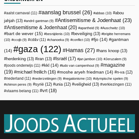
aanslag brussel
(26)
abou
aalst carnaval
(11)
abbas
(10)
Antisemitisme & Jodenhaat
(23)
jahjah
(13)
andré gantman
(9)
Antisemitisme & Jodenhaat
(20)
apartheid
(9)
Auschwitz
(10)
bart de wever
(15)
beveiliging
(13)
besnijdenis
(10)
brigitte herremans
fjo
(14)
gantman
cd&v
(11)
(10)
ccojb
(9)
chanoeka
(9)
conflict
(10)
gaza
(122)
Hamas
(27)
(14)
hans knoop
(13)
Israël
(17)
herdenking
(13)
iran
(13)
jan jambon
(10)
Jeruzalem
(9)
magazine
kkl
(14)
joods onderwijs
(11)
ludo van campenhout
(9)
(19)
michael freilich
(16)
moshe aryeh friedman
(14)
n-va
(12)
nederland
(11)
nederzettingen
(9)
negationisme
(10)
olympische spelen
(9)
veiligheid
(13)
syrië
(12)
unia
(12)
verkiezingen
(11)
shimon peres
(9)
vrt
(18)
vlaams belang
(11)