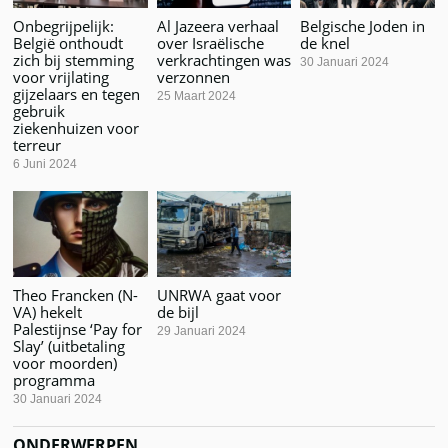
Onbegrijpelijk:
Al Jazeera verhaal
Belgische Joden in
België onthoudt
over Israëlische
de knel
zich bij stemming
verkrachtingen was
30 Januari 2024
voor vrijlating
verzonnen
gijzelaars en tegen
25 Maart 2024
gebruik
ziekenhuizen voor
terreur
6 Juni 2024
Theo Francken (N-
UNRWA gaat voor
VA) hekelt
de bijl
Palestijnse ‘Pay for
29 Januari 2024
Slay’ (uitbetaling
voor moorden)
programma
30 Januari 2024
ONDERWERPEN