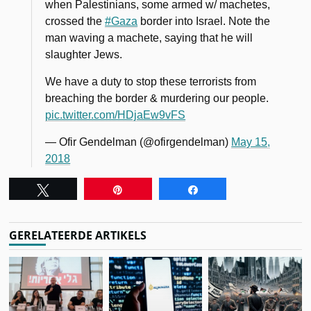
when Palestinians, some armed w/ machetes,
crossed the
#Gaza
border into Israel. Note the
man waving a machete, saying that he will
slaughter Jews.
We have a duty to stop these terrorists from
breaching the border & murdering our people.
pic.twitter.com/HDjaEw9vFS
— Ofir Gendelman (@ofirgendelman)
May 15,
2018
Tweet
Pin
Share
GERELATEERDE ARTIKELS