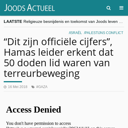
LAATSTE
Religieuze besnijdenis en toekomst van Joods leven centraal tijdens conferentie in Brussel
“Besnijdenisdebat toont hoe moeilijk seculiere Westen minderheden begrijpt”, Jinnih Beels (Vooruit)
CITYTRIP | ROEMENIË – Boekarest: de verrassing van Oost-Europa
ISRAËL
PALESTIJNS CONFLICT
“Vandaag zit elke Jood in België op de beklaagdenbank”
“Dit zijn officiële cijfers”,
goKosher lanceert nieuwe website en samenwerking met Mishpacha voor kosher travel en simchas wereldwijd
Hamas leider erkent dat
50 doden lid waren van
terreurbeweging
16 Mei 2018
GAZA