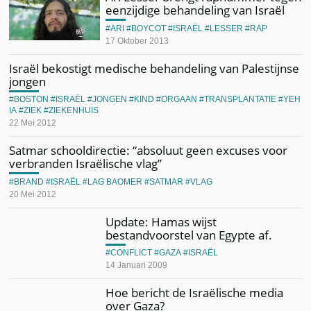
eenzijdige behandeling van Israël
ARI
BOYCOT
ISRAËL
LESSER
RAP
17 Oktober 2013
Israël bekostigt medische behandeling van Palestijnse
jongen
BOSTON
ISRAËL
JONGEN
KIND
ORGAAN
TRANSPLANTATIE
YEH
IA
ZIEK
ZIEKENHUIS
22 Mei 2012
Satmar schooldirectie: “absoluut geen excuses voor
verbranden Israëlische vlag”
BRAND
ISRAËL
LAG BAOMER
SATMAR
VLAG
20 Mei 2012
Update: Hamas wijst
bestandvoorstel van Egypte af.
CONFLICT
GAZA
ISRAËL
14 Januari 2009
Hoe bericht de Israëlische media
over Gaza?