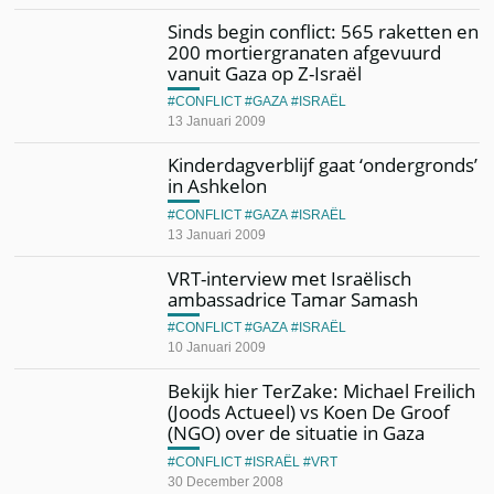
Sinds begin conflict: 565 raketten en
200 mortiergranaten afgevuurd
vanuit Gaza op Z-Israël
CONFLICT
GAZA
ISRAËL
13 Januari 2009
Kinderdagverblijf gaat ‘ondergronds’
in Ashkelon
CONFLICT
GAZA
ISRAËL
13 Januari 2009
VRT-interview met Israëlisch
ambassadrice Tamar Samash
CONFLICT
GAZA
ISRAËL
10 Januari 2009
Bekijk hier TerZake: Michael Freilich
(Joods Actueel) vs Koen De Groof
(NGO) over de situatie in Gaza
CONFLICT
ISRAËL
VRT
30 December 2008