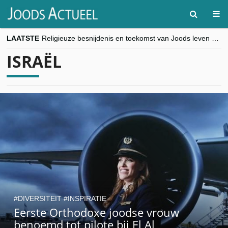
LAATSTE
Religieuze besnijdenis en toekomst van Joods leven centraal tijdens conferentie in Brussel
“Besnijdenisdebat toont hoe moeilijk seculiere Westen minderheden begrijpt”, Jinnih Beels (Vooruit)
ISRAËL
CITYTRIP | ROEMENIË – Boekarest: de verrassing van Oost-Europa
“Vandaag zit elke Jood in België op de beklaagdenbank”
goKosher lanceert nieuwe website en samenwerking met Mishpacha voor kosher travel en simchas wereldwijd
DIVERSITEIT
INSPIRATIE
Eerste Orthodoxe joodse vrouw
benoemd tot pilote bij El Al