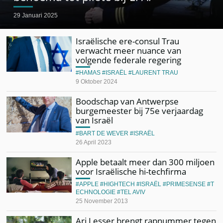
29 Januari 2025
Israëlische ere-consul Trau
verwacht meer nuance van
volgende federale regering
HAMAS
ISRAËL
LAURENT TRAU
9 Oktober 2024
Boodschap van Antwerpse
burgemeester bij 75e verjaardag
van Israël
BART DE WEVER
ISRAËL
26 April 2023
Apple betaalt meer dan 300 miljoen
voor Israëlische hi-techfirma
APPLE
HIGHTECH
ISRAËL
PRIMESENSE
T
ECHNOLOGIE
TEL AVIV
25 November 2013
Ari Lesser brengt rapnummer tegen