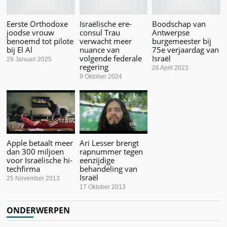
Eerste Orthodoxe
Israëlische ere-
Boodschap van
joodse vrouw
consul Trau
Antwerpse
benoemd tot pilote
verwacht meer
burgemeester bij
bij El Al
nuance van
75e verjaardag van
volgende federale
Israël
29 Januari 2025
regering
26 April 2023
9 Oktober 2024
Apple betaalt meer
Ari Lesser brengt
dan 300 miljoen
rapnummer tegen
voor Israëlische hi-
eenzijdige
techfirma
behandeling van
Israël
25 November 2013
17 Oktober 2013
ONDERWERPEN