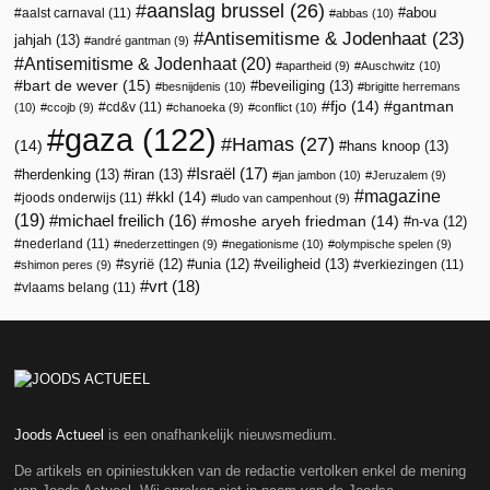
aanslag brussel
(26)
abou
aalst carnaval
(11)
abbas
(10)
Antisemitisme & Jodenhaat
(23)
jahjah
(13)
andré gantman
(9)
Antisemitisme & Jodenhaat
(20)
apartheid
(9)
Auschwitz
(10)
bart de wever
(15)
beveiliging
(13)
besnijdenis
(10)
brigitte herremans
fjo
(14)
gantman
cd&v
(11)
(10)
ccojb
(9)
chanoeka
(9)
conflict
(10)
gaza
(122)
Hamas
(27)
(14)
hans knoop
(13)
Israël
(17)
herdenking
(13)
iran
(13)
jan jambon
(10)
Jeruzalem
(9)
magazine
kkl
(14)
joods onderwijs
(11)
ludo van campenhout
(9)
(19)
michael freilich
(16)
moshe aryeh friedman
(14)
n-va
(12)
nederland
(11)
nederzettingen
(9)
negationisme
(10)
olympische spelen
(9)
veiligheid
(13)
syrië
(12)
unia
(12)
verkiezingen
(11)
shimon peres
(9)
vrt
(18)
vlaams belang
(11)
Joods Actueel
is een onafhankelijk nieuwsmedium.
De artikels en opiniestukken van de redactie vertolken enkel de mening