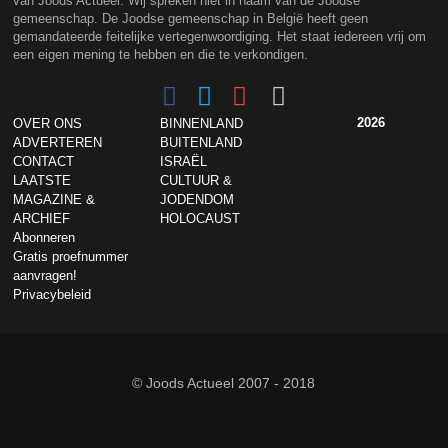
van Joods Actueel. Wij spreken niet in naam van de Joodse
gemeenschap. De Joodse gemeenschap in België heeft geen
gemandateerde feitelijke vertegenwoordiging. Het staat iedereen vrij om
een eigen mening te hebben en die te verkondigen.
2026
OVER ONS
BINNENLAND
ADVERTEREN
BUITENLAND
CONTACT
ISRAËL
LAATSTE
CULTUUR &
MAGAZINE &
JODENDOM
ARCHIEF
HOLOCAUST
Abonneren
Gratis proefnummer
aanvragen!
Privacybeleid
© Joods Actueel 2007 - 2018