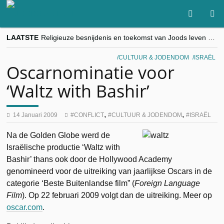
LAATSTE
Religieuze besnijdenis en toekomst van Joods leven centraal tijdens conferentie in Brussel
“Besnijdenisdebat toont hoe moeilijk seculiere Westen minderheden begrijpt”, Jinnih Beels (Vooruit)
CITYTRIP | ROEMENIË – Boekarest: de verrassing van Oost-Europa
CULTUUR & JODENDOM
ISRAËL
“Vandaag zit elke Jood in België op de beklaagdenbank”
Oscarnominatie voor
goKosher lanceert nieuwe website en samenwerking met Mishpacha voor kosher travel en simchas wereldwijd
‘Waltz with Bashir’
,
,
14 Januari 2009
CONFLICT
CULTUUR & JODENDOM
ISRAËL
Na de Golden Globe werd de
Israëlische productie ‘Waltz with
Bashir’ thans ook door de Hollywood Academy
genomineerd voor de uitreiking van jaarlijkse Oscars in de
categorie ‘Beste Buitenlandse film” (
Foreign Language
Film
). Op 22 februari 2009 volgt dan de uitreiking. Meer op
oscar.com
.