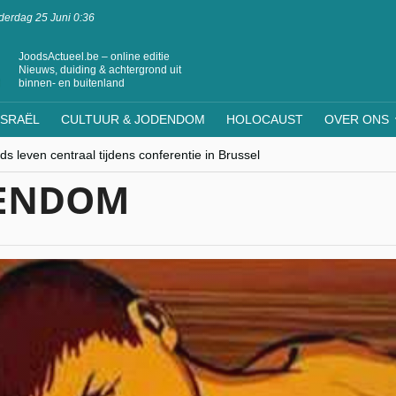
erdag 25 Juni 0:36
JoodsActueel.be – online editie
Nieuws, duiding & achtergrond uit
binnen- en buitenland
ISRAËL
CULTUUR & JODENDOM
HOLOCAUST
OVER ONS
s leven centraal tijdens conferentie in Brussel
ere Westen minderheden begrijpt”, Jinnih Beels (Vooruit)
DENDOM
rassing van Oost-Europa
laagdenbank”
nwerking met Mishpacha voor kosher travel en simchas wereldwijd