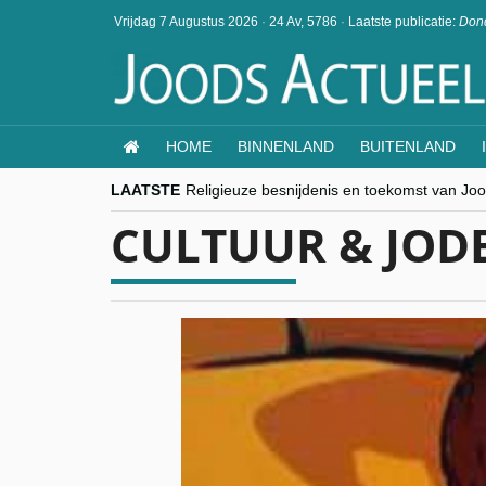
Vrijdag 7 Augustus 2026
·
24 Av, 5786
·
Laatste publicatie:
Dond
HOME
BINNENLAND
BUITENLAND
LAATSTE
Religieuze besnijdenis en toekomst van Jood
“Besnijdenisdebat toont hoe moeilijk seculi
CULTUUR & JO
CITYTRIP | ROEMENIË – Boekarest: de ver
“Vandaag zit elke Jood in België op de bek
goKosher lanceert nieuwe website en same