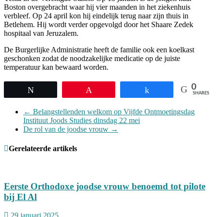
Boston overgebracht waar hij vier maanden in het ziekenhuis
verbleef. Op 24 april kon hij eindelijk terug naar zijn thuis in
Betlehem. Hij wordt verder opgevolgd door het Shaare Zedek
hospitaal van Jeruzalem.
De Burgerlijke Administratie heeft de familie ook een koelkast
geschonken zodat de noodzakelijke medicatie op de juiste
temperatuur kan bewaard worden.
0
Tweet
Pin
Share
SHARES
←
Belangstellenden welkom op Vijfde Ontmoetingsdag
Instituut Joods Studies dinsdag 22 mei
De rol van de joodse vrouw
→
Gerelateerde artikels
Eerste Orthodoxe joodse vrouw benoemd tot pilote
bij El Al
29 januari 2025