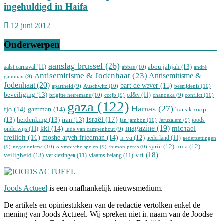
ingehuldigd in Haifa
12 juni 2012
Onderwerpen
aanslag brussel
(26)
abou jahjah
(13)
aalst carnaval
(11)
abbas
(10)
andré
Antisemitisme & Jodenhaat
(23)
Antisemitisme &
gantman
(9)
Jodenhaat
(20)
bart de wever
(15)
Auschwitz
(10)
besnijdenis
(10)
apartheid
(9)
beveiliging
(13)
cd&v
(11)
brigitte herremans
(10)
conflict
(10)
ccojb
(9)
chanoeka
(9)
gaza
(122)
Hamas
(27)
fjo
(14)
gantman
(14)
hans knoop
Israël
(17)
(13)
herdenking
(13)
iran
(13)
joods
jan jambon
(10)
Jeruzalem
(9)
magazine
(19)
michael
kkl
(14)
onderwijs
(11)
ludo van campenhout
(9)
freilich
(16)
moshe aryeh friedman
(14)
n-va
(12)
nederland
(11)
nederzettingen
syrië
(12)
unia
(12)
negationisme
(10)
(9)
olympische spelen
(9)
shimon peres
(9)
vrt
(18)
veiligheid
(13)
verkiezingen
(11)
vlaams belang
(11)
Joods Actueel
is een onafhankelijk nieuwsmedium.
De artikels en opiniestukken van de redactie vertolken enkel de
mening van Joods Actueel. Wij spreken niet in naam van de Joodse