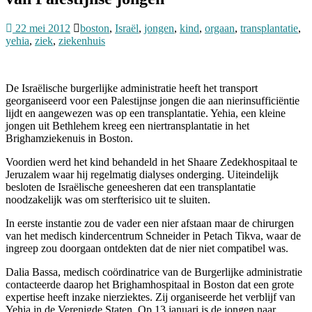
22 mei 2012
boston
,
Israël
,
jongen
,
kind
,
orgaan
,
transplantatie
,
yehia
,
ziek
,
ziekenhuis
De Israëlische burgerlijke administratie heeft het transport
georganiseerd voor een Palestijnse jongen die aan nierinsufficiëntie
lijdt en aangewezen was op een transplantatie. Yehia, een kleine
jongen uit Bethlehem kreeg een niertransplantatie in het
Brighamziekenuis in Boston.
Voordien werd het kind behandeld in het Shaare Zedekhospitaal te
Jeruzalem waar hij regelmatig dialyses onderging. Uiteindelijk
besloten de Israëlische geneesheren dat een transplantatie
noodzakelijk was om sterfterisico uit te sluiten.
In eerste instantie zou de vader een nier afstaan maar de chirurgen
van het medisch kindercentrum Schneider in Petach Tikva, waar de
ingreep zou doorgaan ontdekten dat de nier niet compatibel was.
Dalia Bassa, medisch coördinatrice van de Burgerlijke administratie
contacteerde daarop het Brighamhospitaal in Boston dat een grote
expertise heeft inzake nierziektes. Zij organiseerde het verblijf van
Yehia in de Verenigde Staten. Op 13 januari is de jongen naar