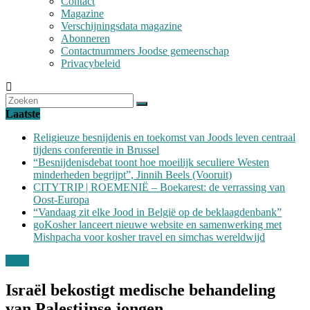
Contact
Magazine
Verschijningsdata magazine
Abonneren
Contactnummers Joodse gemeenschap
Privacybeleid
Laatste
Religieuze besnijdenis en toekomst van Joods leven centraal
tijdens conferentie in Brussel
“Besnijdenisdebat toont hoe moeilijk seculiere Westen
minderheden begrijpt”, Jinnih Beels (Vooruit)
CITYTRIP | ROEMENIË – Boekarest: de verrassing van
Oost-Europa
“Vandaag zit elke Jood in België op de beklaagdenbank”
goKosher lanceert nieuwe website en samenwerking met
Mishpacha voor kosher travel en simchas wereldwijd
Israël
Israël bekostigt medische behandeling
van Palestijnse jongen