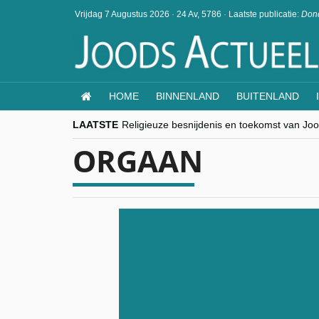
Vrijdag 7 Augustus 2026
·
24 Av, 5786
·
Laatste publicatie:
Dond
HOME
BINNENLAND
BUITENLAND
LAATSTE
Religieuze besnijdenis en toekomst van Jood
“Besnijdenisdebat toont hoe moeilijk seculi
ORGAAN
CITYTRIP | ROEMENIË – Boekarest: de ver
“Vandaag zit elke Jood in België op de bek
goKosher lanceert nieuwe website en same