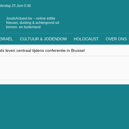
erdag 25 Juni 0:36
JoodsActueel.be – online editie
Nieuws, duiding & achtergrond uit
binnen- en buitenland
ISRAËL
CULTUUR & JODENDOM
HOLOCAUST
OVER ONS
s leven centraal tijdens conferentie in Brussel
ere Westen minderheden begrijpt”, Jinnih Beels (Vooruit)
rassing van Oost-Europa
laagdenbank”
nwerking met Mishpacha voor kosher travel en simchas wereldwijd