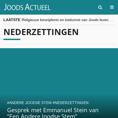
LAATSTE
Religieuze besnijdenis en toekomst van Joods leven centraal tijdens conferentie in Brussel
“Besnijdenisdebat toont hoe moeilijk seculiere Westen minderheden begrijpt”, Jinnih Beels (Vooruit)
NEDERZETTINGEN
CITYTRIP | ROEMENIË – Boekarest: de verrassing van Oost-Europa
“Vandaag zit elke Jood in België op de beklaagdenbank”
goKosher lanceert nieuwe website en samenwerking met Mishpacha voor kosher travel en simchas wereldwijd
ANDERE JOODSE STEM
NEDERZETTINGEN
Gesprek met Emmanuel Stein van
“Een Andere Joodse Stem”