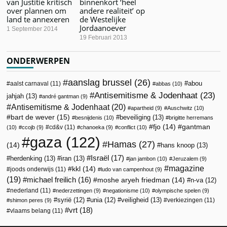
van Justitie kritisch
binnenkort ‘heel
over plannen om
andere realiteit’ op
land te annexeren
de Westelijke
Jordaanoever
1 September 2014
19 Februari 2013
ONDERWERPEN
aanslag brussel
(26)
abou
aalst carnaval
(11)
abbas
(10)
Antisemitisme & Jodenhaat
(23)
jahjah
(13)
andré gantman
(9)
Antisemitisme & Jodenhaat
(20)
apartheid
(9)
Auschwitz
(10)
bart de wever
(15)
beveiliging
(13)
besnijdenis
(10)
brigitte herremans
fjo
(14)
gantman
cd&v
(11)
(10)
ccojb
(9)
chanoeka
(9)
conflict
(10)
gaza
(122)
Hamas
(27)
(14)
hans knoop
(13)
Israël
(17)
herdenking
(13)
iran
(13)
jan jambon
(10)
Jeruzalem
(9)
magazine
kkl
(14)
joods onderwijs
(11)
ludo van campenhout
(9)
(19)
michael freilich
(16)
moshe aryeh friedman
(14)
n-va
(12)
nederland
(11)
nederzettingen
(9)
negationisme
(10)
olympische spelen
(9)
veiligheid
(13)
syrië
(12)
unia
(12)
verkiezingen
(11)
shimon peres
(9)
vrt
(18)
vlaams belang
(11)