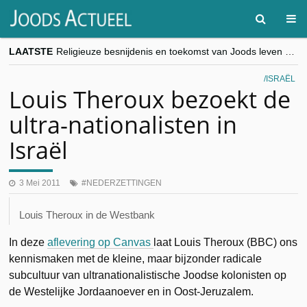
LAATSTE
Religieuze besnijdenis en toekomst van Joods leven centraal tijdens conferentie in Brussel
“Besnijdenisdebat toont hoe moeilijk seculiere Westen minderheden begrijpt”, Jinnih Beels (Vooruit)
CITYTRIP | ROEMENIË – Boekarest: de verrassing van Oost-Europa
ISRAËL
“Vandaag zit elke Jood in België op de beklaagdenbank”
Louis Theroux bezoekt de
goKosher lanceert nieuwe website en samenwerking met Mishpacha voor kosher travel en simchas wereldwijd
ultra-nationalisten in
Israël
3 Mei 2011
NEDERZETTINGEN
Louis Theroux in de Westbank
In deze
aflevering op Canvas
laat Louis Theroux (BBC) ons
kennismaken met de kleine, maar bijzonder radicale
subcultuur van ultranationalistische Joodse kolonisten op
de Westelijke Jordaanoever en in Oost-Jeruzalem.