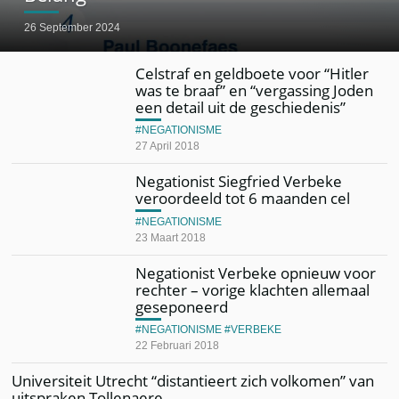
26 September 2024
Celstraf en geldboete voor “Hitler
was te braaf” en “vergassing Joden
een detail uit de geschiedenis”
NEGATIONISME
27 April 2018
Negationist Siegfried Verbeke
veroordeeld tot 6 maanden cel
NEGATIONISME
23 Maart 2018
Negationist Verbeke opnieuw voor
rechter – vorige klachten allemaal
geseponeerd
NEGATIONISME
VERBEKE
22 Februari 2018
Universiteit Utrecht “distantieert zich volkomen” van
uitspraken Tollenaere