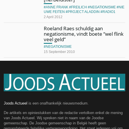
ANNE FRANK
FREILICH
NEGATIONISME
NIE
UWE FEITEN
PROJECT ALADDIN
RADIO1
2 April 2012
Roeland Raes schuldig aan
negationisme, vindt boete “wel flink
veel geld”
NEGATIONISME
15 September 2010
Joods Actueel
is een onafhankelijk nieuwsmedium.
De artikels en opiniestukken van de redactie vertolken enkel de mening
van Joods Actueel. Wij spreken niet in naam van de Joodse
gemeenschap. De Joodse gemeenschap in België heeft geen
gemandateerde feitelijke vertegenwoordiging. Het staat iedereen vrij om