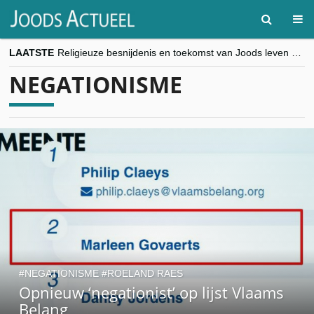
LAATSTE
Religieuze besnijdenis en toekomst van Joods leven centraal tijdens conferentie in Brussel
“Besnijdenisdebat toont hoe moeilijk seculiere Westen minderheden begrijpt”, Jinnih Beels (Vooruit)
NEGATIONISME
CITYTRIP | ROEMENIË – Boekarest: de verrassing van Oost-Europa
“Vandaag zit elke Jood in België op de beklaagdenbank”
goKosher lanceert nieuwe website en samenwerking met Mishpacha voor kosher travel en simchas wereldwijd
NEGATIONISME
ROELAND RAES
Opnieuw ‘negationist’ op lijst Vlaams
Belang