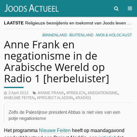
LAATSTE
Religieuze besnijdenis en toekomst van Joods leven centraal tijdens conferentie in Brussel
“Besnijdenisdebat toont hoe moeilijk seculiere Westen minderheden begrijpt”, Jinnih Beels (Vooruit)
CITYTRIP | ROEMENIË – Boekarest: de verrassing van Oost-Europa
BINNENLAND
BUITENLAND
WOII & HOLOCAUST
“Vandaag zit elke Jood in België op de beklaagdenbank”
Anne Frank en
goKosher lanceert nieuwe website en samenwerking met Mishpacha voor kosher travel en simchas wereldwijd
negationisme in de
Arabische Wereld op
Radio 1 [herbeluister]
,
,
,
2 April 2012
ANNE FRANK
FREILICH
NEGATIONISME
,
,
NIEUWE FEITEN
PROJECT ALADDIN
RADIO1
Zelfs de Palestijnse president Abbas is niet vies van een
potje negationisme
Het programma
Nieuwe Feiten
heeft op maandagavond