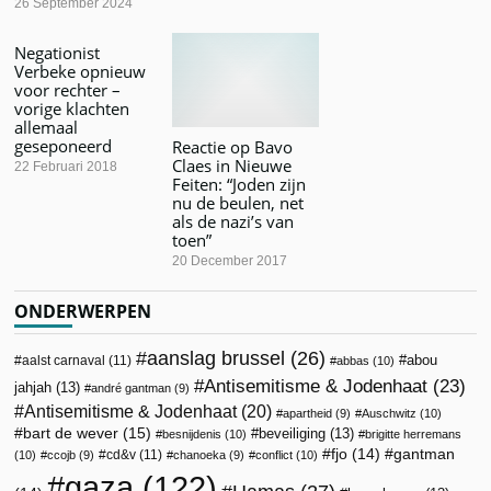
26 September 2024
Negationist
Verbeke opnieuw
voor rechter –
vorige klachten
allemaal
geseponeerd
Reactie op Bavo
Claes in Nieuwe
22 Februari 2018
Feiten: “Joden zijn
nu de beulen, net
als de nazi’s van
toen”
20 December 2017
ONDERWERPEN
aanslag brussel
(26)
abou
aalst carnaval
(11)
abbas
(10)
Antisemitisme & Jodenhaat
(23)
jahjah
(13)
andré gantman
(9)
Antisemitisme & Jodenhaat
(20)
apartheid
(9)
Auschwitz
(10)
bart de wever
(15)
beveiliging
(13)
besnijdenis
(10)
brigitte herremans
fjo
(14)
gantman
cd&v
(11)
(10)
ccojb
(9)
chanoeka
(9)
conflict
(10)
gaza
(122)