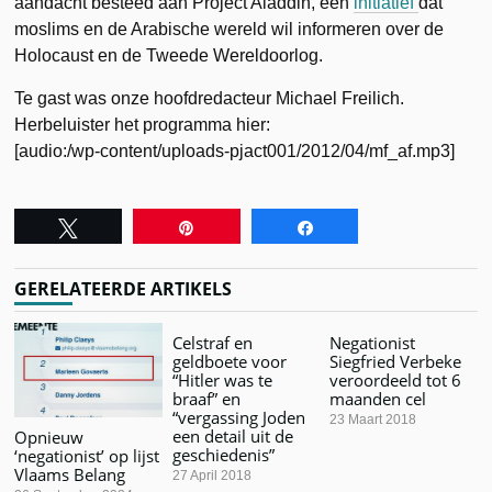
aandacht besteed aan Project Aladdin, een
initiatief
dat
moslims en de Arabische wereld wil informeren over de
Holocaust en de Tweede Wereldoorlog.
Te gast was onze hoofdredacteur Michael Freilich.
Herbeluister het programma hier:
[audio:/wp-content/uploads-pjact001/2012/04/mf_af.mp3]
Tweet
Pin
Share
GERELATEERDE ARTIKELS
Celstraf en
Negationist
geldboete voor
Siegfried Verbeke
“Hitler was te
veroordeeld tot 6
braaf” en
maanden cel
“vergassing Joden
23 Maart 2018
een detail uit de
Opnieuw
geschiedenis”
‘negationist’ op lijst
Vlaams Belang
27 April 2018