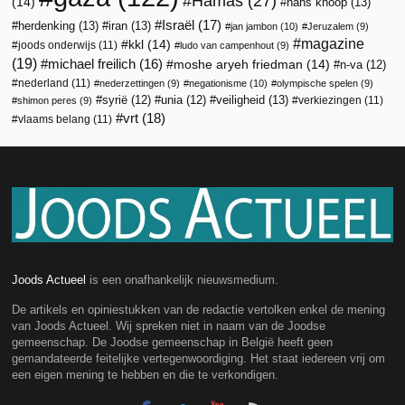
Hamas
(27)
(14)
hans knoop
(13)
Israël
(17)
herdenking
(13)
iran
(13)
jan jambon
(10)
Jeruzalem
(9)
magazine
kkl
(14)
joods onderwijs
(11)
ludo van campenhout
(9)
(19)
michael freilich
(16)
moshe aryeh friedman
(14)
n-va
(12)
nederland
(11)
nederzettingen
(9)
negationisme
(10)
olympische spelen
(9)
veiligheid
(13)
syrië
(12)
unia
(12)
verkiezingen
(11)
shimon peres
(9)
vrt
(18)
vlaams belang
(11)
Joods Actueel
is een onafhankelijk nieuwsmedium.
De artikels en opiniestukken van de redactie vertolken enkel de mening
van Joods Actueel. Wij spreken niet in naam van de Joodse
gemeenschap. De Joodse gemeenschap in België heeft geen
gemandateerde feitelijke vertegenwoordiging. Het staat iedereen vrij om
een eigen mening te hebben en die te verkondigen.