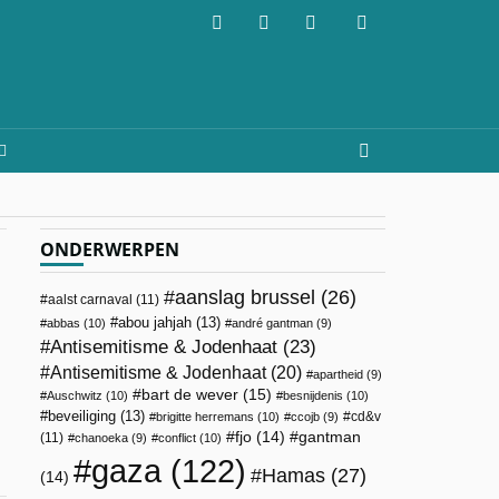
ONDERWERPEN
aanslag brussel
(26)
aalst carnaval
(11)
abou jahjah
(13)
abbas
(10)
andré gantman
(9)
Antisemitisme & Jodenhaat
(23)
Antisemitisme & Jodenhaat
(20)
apartheid
(9)
bart de wever
(15)
Auschwitz
(10)
besnijdenis
(10)
beveiliging
(13)
cd&v
brigitte herremans
(10)
ccojb
(9)
fjo
(14)
gantman
(11)
chanoeka
(9)
conflict
(10)
gaza
(122)
Hamas
(27)
(14)