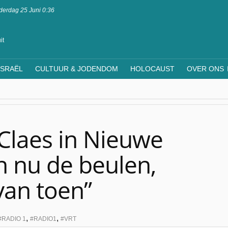
erdag 25 Juni 0:36
it
ISRAËL
CULTUUR & JODENDOM
HOLOCAUST
OVER ONS
Claes in Nieuwe
jn nu de beulen,
 van toen”
,
,
RADIO 1
RADIO1
VRT