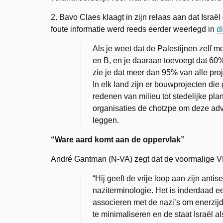
2. Bavo Claes klaagt in zijn relaas aan dat Isra
foute informatie werd reeds eerder weerlegd in
di
Als je weet dat de Palestijnen zelf
en B, en je daaraan toevoegt dat 60
zie je dat meer dan 95% van alle proj
In elk land zijn er bouwprojecten di
redenen van milieu tot stedelijke pla
organisaties de
chotzpe
om deze advi
leggen.
“Ware aard komt aan de oppervlak”
André Gantman (N-VA) zegt dat de voormalige VRT
“Hij geeft de vrije loop aan zijn antis
naziterminologie. Het is inderdaad 
associeren met de nazi’s om enerzij
te minimaliseren en de staat Israël 