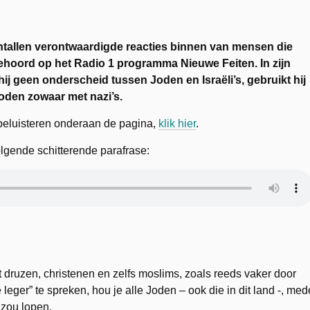
entallen verontwaardigde reacties binnen van mensen die
hoord op het Radio 1 programma Nieuwe Feiten. In zijn
j geen onderscheid tussen Joden en Israëli’s, gebruikt hij
Joden zowaar met nazi’s.
rbeluisteren onderaan de pagina,
klik hier
.
lgende schitterende parafrase:
it druzen, christenen en zelfs moslims, zoals reeds vaker door
eger” te spreken, hou je alle Joden – ook die in dit land -, med
 zou lopen.