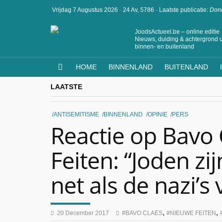
Vrijdag 7 Augustus 2026
·
24 Av, 5786
·
Laatste publicatie:
Dond
JoodsActueel.be – online editie
Nieuws, duiding & achtergrond u
binnen- en buitenland
HOME
BINNENLAND
BUITENLAND
LAATSTE
ANTISEMITISME
BINNENLAND
OPINIE
PERS
Reactie op Bavo 
Feiten: “Joden zi
net als de nazi’s
,
,
20 December 2017
BAVO CLAES
NIEUWE FEITEN