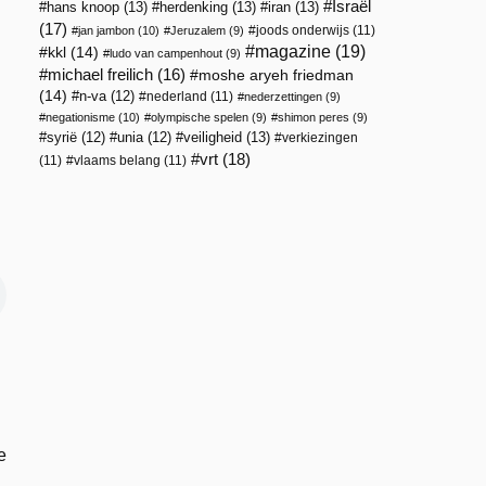
Israël
hans knoop
(13)
herdenking
(13)
iran
(13)
(17)
joods onderwijs
(11)
jan jambon
(10)
Jeruzalem
(9)
magazine
(19)
kkl
(14)
ludo van campenhout
(9)
michael freilich
(16)
moshe aryeh friedman
(14)
n-va
(12)
nederland
(11)
nederzettingen
(9)
negationisme
(10)
olympische spelen
(9)
shimon peres
(9)
veiligheid
(13)
syrië
(12)
unia
(12)
verkiezingen
vrt
(18)
(11)
vlaams belang
(11)
e