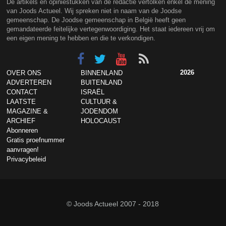
De artikels en opiniestukken van de redactie vertolken enkel de mening
van Joods Actueel. Wij spreken niet in naam van de Joodse
gemeenschap. De Joodse gemeenschap in België heeft geen
gemandateerde feitelijke vertegenwoordiging. Het staat iedereen vrij om
een eigen mening te hebben en die te verkondigen.
2026
OVER ONS
BINNENLAND
ADVERTEREN
BUITENLAND
CONTACT
ISRAËL
LAATSTE
CULTUUR &
MAGAZINE &
JODENDOM
ARCHIEF
HOLOCAUST
Abonneren
Gratis proefnummer
aanvragen!
Privacybeleid
© Joods Actueel 2007 - 2018