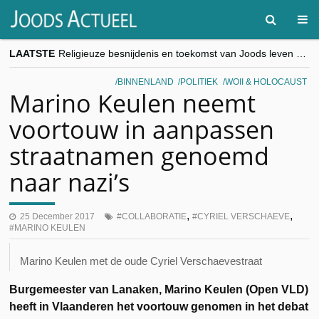
LAATSTE
Religieuze besnijdenis en toekomst van Joods leven centraal tijdens conferentie in Brussel
“Besnijdenisdebat toont hoe moeilijk seculiere Westen minderheden begrijpt”, Jinnih Beels (Vooruit)
CITYTRIP | ROEMENIË – Boekarest: de verrassing van Oost-Europa
BINNENLAND
POLITIEK
WOII & HOLOCAUST
“Vandaag zit elke Jood in België op de beklaagdenbank”
Marino Keulen neemt
goKosher lanceert nieuwe website en samenwerking met Mishpacha voor kosher travel en simchas wereldwijd
voortouw in aanpassen
straatnamen genoemd
naar nazi’s
,
,
25 December 2017
COLLABORATIE
CYRIEL VERSCHAEVE
MARINO KEULEN
Marino Keulen met de oude Cyriel Verschaevestraat
Burgemeester van Lanaken, Marino Keulen (Open VLD)
heeft in Vlaanderen het voortouw genomen in het debat