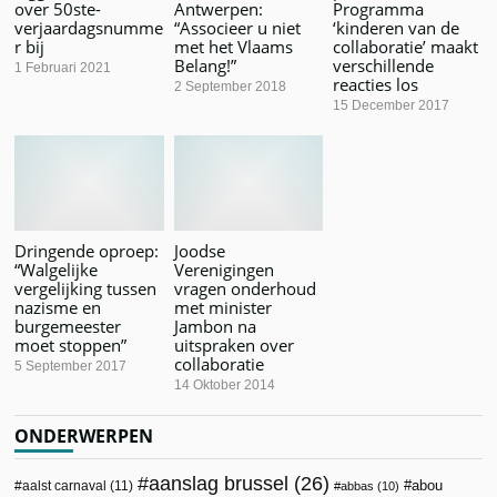
over 50ste-
Antwerpen:
Programma
verjaardagsnumme
“Associeer u niet
‘kinderen van de
r bij
met het Vlaams
collaboratie’ maakt
Belang!”
verschillende
1 Februari 2021
reacties los
2 September 2018
15 December 2017
Dringende oproep:
Joodse
“Walgelijke
Verenigingen
vergelijking tussen
vragen onderhoud
nazisme en
met minister
burgemeester
Jambon na
moet stoppen”
uitspraken over
collaboratie
5 September 2017
14 Oktober 2014
ONDERWERPEN
aanslag brussel
(26)
abou
aalst carnaval
(11)
abbas
(10)