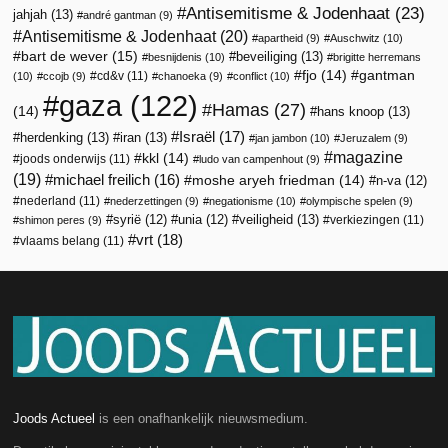
Antisemitisme & Jodenhaat
(23)
jahjah
(13)
andré gantman
(9)
Antisemitisme & Jodenhaat
(20)
apartheid
(9)
Auschwitz
(10)
bart de wever
(15)
beveiliging
(13)
besnijdenis
(10)
brigitte herremans
fjo
(14)
gantman
cd&v
(11)
(10)
ccojb
(9)
chanoeka
(9)
conflict
(10)
gaza
(122)
Hamas
(27)
(14)
hans knoop
(13)
Israël
(17)
herdenking
(13)
iran
(13)
jan jambon
(10)
Jeruzalem
(9)
magazine
kkl
(14)
joods onderwijs
(11)
ludo van campenhout
(9)
(19)
michael freilich
(16)
moshe aryeh friedman
(14)
n-va
(12)
nederland
(11)
nederzettingen
(9)
negationisme
(10)
olympische spelen
(9)
veiligheid
(13)
syrië
(12)
unia
(12)
verkiezingen
(11)
shimon peres
(9)
vrt
(18)
vlaams belang
(11)
Joods Actueel
is een onafhankelijk nieuwsmedium.