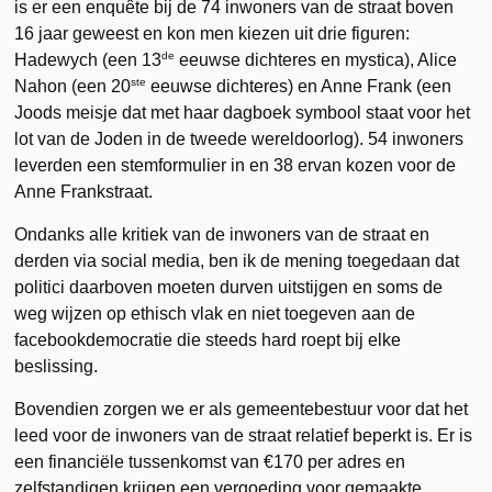
is er een enquête bij de 74 inwoners van de straat boven
16 jaar geweest en kon men kiezen uit drie figuren:
de
Hadewych (een 13
eeuwse dichteres en mystica), Alice
ste
Nahon (een 20
eeuwse dichteres) en Anne Frank (een
Joods meisje dat met haar dagboek symbool staat voor het
lot van de Joden in de tweede wereldoorlog). 54 inwoners
leverden een stemformulier in en 38 ervan kozen voor de
Anne Frankstraat.
Ondanks alle kritiek van de inwoners van de straat en
derden via social media, ben ik de mening toegedaan dat
politici daarboven moeten durven uitstijgen en soms de
weg wijzen op ethisch vlak en niet toegeven aan de
facebookdemocratie die steeds hard roept bij elke
beslissing.
Bovendien zorgen we er als gemeentebestuur voor dat het
leed voor de inwoners van de straat relatief beperkt is. Er is
een financiële tussenkomst van €170 per adres en
zelfstandigen krijgen een vergoeding voor gemaakte