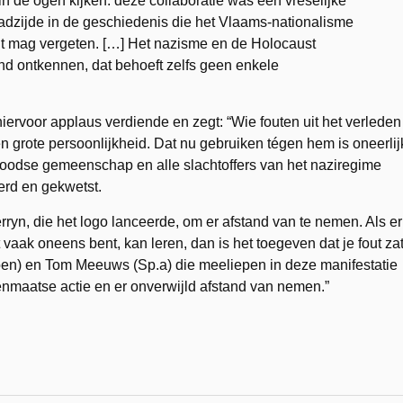
 in de ogen kijken: deze collaboratie was een vreselijke
bladzijde in de geschiedenis die het Vlaams-nationalisme
it mag vergeten. […] Het nazisme en de Holocaust
d ontkennen, dat behoeft zelfs geen enkele
hiervoor applaus verdiende en zegt: “Wie fouten uit het verleden
een grote persoonlijkheid. Dat nu gebruiken tégen hem is oneerlij
Joodse gemeenschap en alle slachtoffers van het naziregime
erd en gekwetst.
ryn, die het logo lanceerde, om er afstand van te nemen. Als er
 vaak oneens bent, kan leren, dan is het toegeven dat je fout zat
oen) en Tom Meeuws (Sp.a) die meeliepen in deze manifestatie
nmaatse actie en er onverwijld afstand van nemen.”