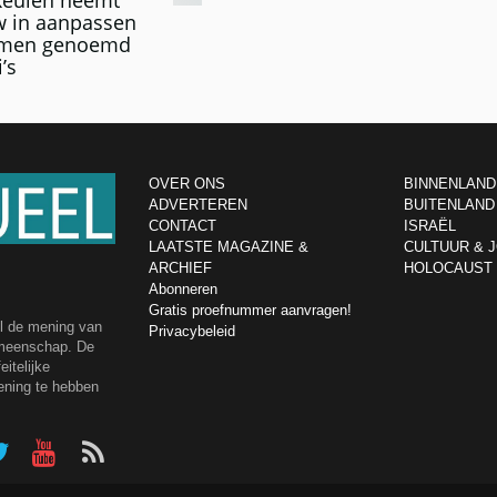
w in aanpassen
amen genoemd
’s
OVER ONS
BINNENLAND
ADVERTEREN
BUITENLAND
CONTACT
ISRAËL
LAATSTE MAGAZINE &
CULTUUR & 
ARCHIEF
HOLOCAUST
Abonneren
Gratis proefnummer aanvragen!
el de mening van
Privacybeleid
emeenschap. De
itelijke
ening te hebben