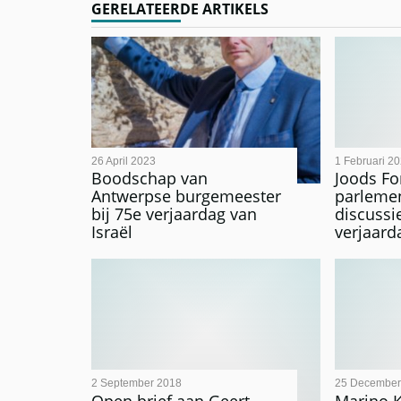
GERELATEERDE ARTIKELS
26 April 2023
1 Februari 2
Boodschap van
Joods F
Antwerpse burgemeester
parlemen
bij 75e verjaardag van
discussi
Israël
verjaar
2 September 2018
25 December
Open brief aan Geert
Marino 