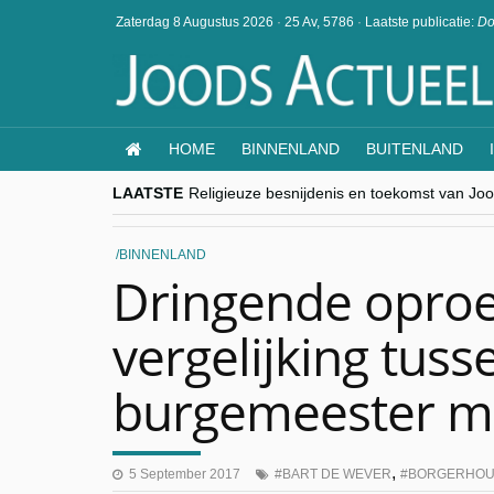
Zaterdag 8 Augustus 2026
·
25 Av, 5786
·
Laatste publicatie:
Do
HOME
BINNENLAND
BUITENLAND
LAATSTE
Religieuze besnijdenis en toekomst van Jood
“Besnijdenisdebat toont hoe moeilijk seculi
CITYTRIP | ROEMENIË – Boekarest: de ver
“Vandaag zit elke Jood in België op de bek
BINNENLAND
goKosher lanceert nieuwe website en same
Dringende oproep
vergelijking tus
burgemeester m
,
5 September 2017
BART DE WEVER
BORGERHOU