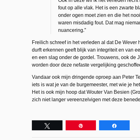
Ook in deze wil ik het verleden recht
fout op alle vlak. Het is een zwarte 
onder ogen moet zien en die het noo
waren misdadig fout. Dat mag nieman
nuancering.”
Freilich schreef in het verleden al dat De Wever 
durft erkennen geeft blijk van integriteit en van 
en een slag onder de gordel. Trouwens, ook de 
worden door deze nefaste vergelijking geschoffe
Vandaar ook mijn dringende oproep aan Peter Ter
iets is wat je van de burgemeester, met wie je het
Het is ook mijn hoop dat Wouter Van Besien (Gr
zich niet langer vereenzelvigen met deze benede
Tweet
Pin
Share