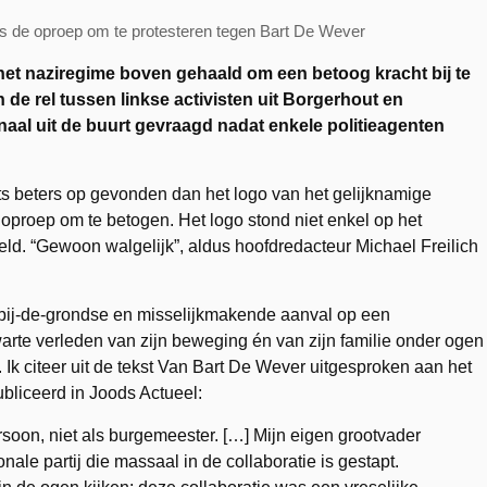
hts de oproep om te protesteren tegen Bart De Wever
 het naziregime boven gehaald om een betoog kracht bij te
in de rel tussen linkse activisten uit Borgerhout en
aal uit de buurt gevraagd nadat enkele politieagenten
ets beters op gevonden dan het logo van het gelijknamige
 oproep om te betogen. Het logo stond niet enkel op het
d. “Gewoon walgelijk”, aldus hoofdredacteur Michael Freilich
g-bij-de-grondse en misselijkmakende aanval op een
arte verleden van zijn beweging én van zijn familie onder ogen
 Ik citeer uit de tekst Van Bart De Wever uitgesproken aan het
liceerd in Joods Actueel:
persoon, niet als burgemeester. […] Mijn eigen grootvader
ale partij die massaal in de collaboratie is gestapt.