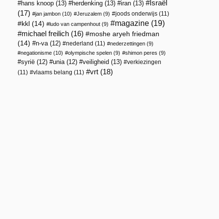
Israël
hans knoop
(13)
herdenking
(13)
iran
(13)
(17)
joods onderwijs
(11)
jan jambon
(10)
Jeruzalem
(9)
magazine
(19)
kkl
(14)
ludo van campenhout
(9)
michael freilich
(16)
moshe aryeh friedman
(14)
n-va
(12)
nederland
(11)
nederzettingen
(9)
negationisme
(10)
olympische spelen
(9)
shimon peres
(9)
veiligheid
(13)
syrië
(12)
unia
(12)
verkiezingen
vrt
(18)
(11)
vlaams belang
(11)