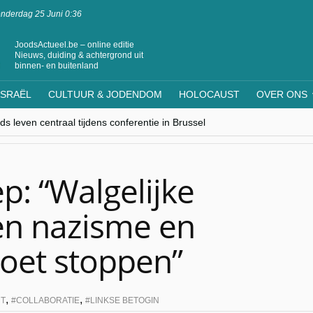
nderdag 25 Juni 0:36
JoodsActueel.be – online editie
Nieuws, duiding & achtergrond uit
binnen- en buitenland
ISRAËL
CULTUUR & JODENDOM
HOLOCAUST
OVER ONS
s leven centraal tijdens conferentie in Brussel
ere Westen minderheden begrijpt”, Jinnih Beels (Vooruit)
rassing van Oost-Europa
laagdenbank”
nwerking met Mishpacha voor kosher travel en simchas wereldwijd
: “Walgelijke
sen nazisme en
oet stoppen”
,
,
T
COLLABORATIE
LINKSE BETOGIN