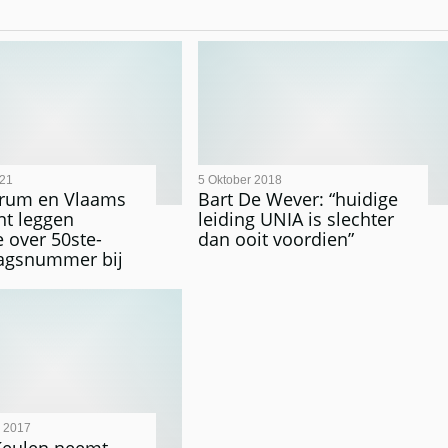
021
5 Oktober 2018
orum en Vlaams
Bart De Wever: “huidige
t leggen
leiding UNIA is slechter
e over 50ste-
dan ooit voordien”
dagsnummer bij
 2017
Keulen neemt