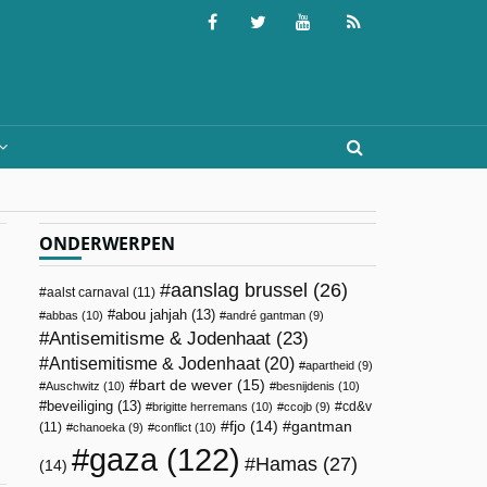
ONDERWERPEN
aanslag brussel
(26)
aalst carnaval
(11)
abou jahjah
(13)
abbas
(10)
andré gantman
(9)
Antisemitisme & Jodenhaat
(23)
Antisemitisme & Jodenhaat
(20)
apartheid
(9)
bart de wever
(15)
Auschwitz
(10)
besnijdenis
(10)
beveiliging
(13)
cd&v
brigitte herremans
(10)
ccojb
(9)
fjo
(14)
gantman
(11)
chanoeka
(9)
conflict
(10)
gaza
(122)
Hamas
(27)
(14)