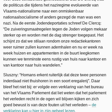
de politicus die tijdens het naziregime evolueerde van
Vlaams-nationalisme naar een onmiskenbaar
nationaalsocialisme of anders gezegd de man was een
nazi. Na de eerste Jodendeportaties schreef De Clercq:
“De zuiveringsmaatregelen tegen de Joden volgen mekaar
sterker op en worden met de dag strenger toegepast. Het
schijnt zo dat we stilaan rondom onze redactiekantoren
weer ruimer zullen kunnen ademhalen en nu er week na
week huizen en appartementen in de buurt leegkomen
kunnen we tenminste eens rustig van huis naar kantoor en
van kantoor naar huis wandelen.”
Sluszny: “Homans erkent ruiterlijk dat deze twee personen
inderdaad niet thuishoren in een soort eregalerij”. Daar
bleef het niet bij: er volgde een verklaring van het bureau
van het Vlaams Parlement dat liet weten dat het parlement
het verleden recht in de ogen wil blijven kijken en zich
goed bewust is van deze fouten uit het verleden –
de
verklaring kan u hier in zijn geheel lezen.