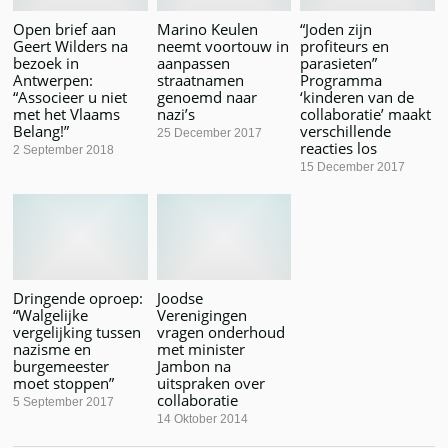
Open brief aan
Marino Keulen
“Joden zijn
Geert Wilders na
neemt voortouw in
profiteurs en
bezoek in
aanpassen
parasieten”
Antwerpen:
straatnamen
Programma
“Associeer u niet
genoemd naar
‘kinderen van de
met het Vlaams
nazi’s
collaboratie’ maakt
Belang!”
verschillende
25 December 2017
reacties los
2 September 2018
15 December 2017
Dringende oproep:
Joodse
“Walgelijke
Verenigingen
vergelijking tussen
vragen onderhoud
nazisme en
met minister
burgemeester
Jambon na
moet stoppen”
uitspraken over
collaboratie
5 September 2017
14 Oktober 2014