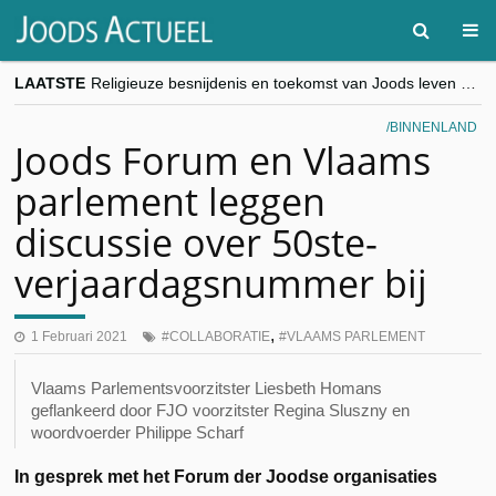
LAATSTE
Religieuze besnijdenis en toekomst van Joods leven centraal tijdens conferentie in Brussel
“Besnijdenisdebat toont hoe moeilijk seculiere Westen minderheden begrijpt”, Jinnih Beels (Vooruit)
CITYTRIP | ROEMENIË – Boekarest: de verrassing van Oost-Europa
BINNENLAND
“Vandaag zit elke Jood in België op de beklaagdenbank”
Joods Forum en Vlaams
goKosher lanceert nieuwe website en samenwerking met Mishpacha voor kosher travel en simchas wereldwijd
parlement leggen
discussie over 50ste-
verjaardagsnummer bij
,
1 Februari 2021
COLLABORATIE
VLAAMS PARLEMENT
Vlaams Parlementsvoorzitster Liesbeth Homans
geflankeerd door FJO voorzitster Regina Sluszny en
woordvoerder Philippe Scharf
In gesprek met het Forum der Joodse organisaties