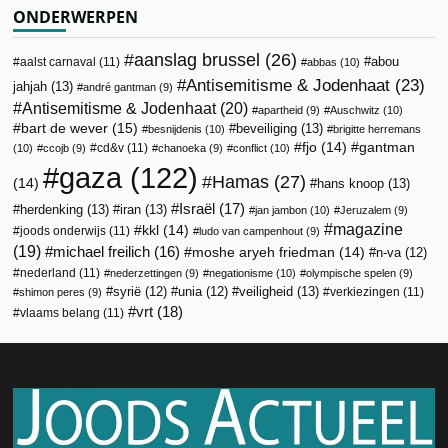
ONDERWERPEN
aanslag brussel
(26)
abou
aalst carnaval
(11)
abbas
(10)
Antisemitisme & Jodenhaat
(23)
jahjah
(13)
andré gantman
(9)
Antisemitisme & Jodenhaat
(20)
apartheid
(9)
Auschwitz
(10)
bart de wever
(15)
beveiliging
(13)
besnijdenis
(10)
brigitte herremans
fjo
(14)
gantman
cd&v
(11)
(10)
ccojb
(9)
chanoeka
(9)
conflict
(10)
gaza
(122)
Hamas
(27)
(14)
hans knoop
(13)
Israël
(17)
herdenking
(13)
iran
(13)
jan jambon
(10)
Jeruzalem
(9)
magazine
kkl
(14)
joods onderwijs
(11)
ludo van campenhout
(9)
(19)
michael freilich
(16)
moshe aryeh friedman
(14)
n-va
(12)
nederland
(11)
nederzettingen
(9)
negationisme
(10)
olympische spelen
(9)
veiligheid
(13)
syrië
(12)
unia
(12)
verkiezingen
(11)
shimon peres
(9)
vrt
(18)
vlaams belang
(11)