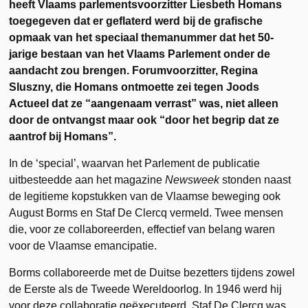
heeft Vlaams parlementsvoorzitter Liesbeth Homans
toegegeven dat er geflaterd werd bij de grafische
opmaak van het speciaal themanummer dat het 50-
jarige bestaan van het Vlaams Parlement onder de
aandacht zou brengen. Forumvoorzitter, Regina
Sluszny, die Homans ontmoette zei tegen Joods
Actueel dat ze “aangenaam verrast” was, niet alleen
door de ontvangst maar ook “door het begrip dat ze
aantrof bij Homans”.
In de ‘special’, waarvan het Parlement de publicatie
uitbesteedde aan het magazine
Newsweek
stonden naast
de legitieme kopstukken van de Vlaamse beweging ook
August Borms en Staf De Clercq vermeld. Twee mensen
die, voor ze collaboreerden, effectief van belang waren
voor de Vlaamse emancipatie.
Borms collaboreerde met de Duitse bezetters tijdens zowel
de Eerste als de Tweede Wereldoorlog. In 1946 werd hij
voor deze collaboratie geëxecuteerd. Staf De Clercq was