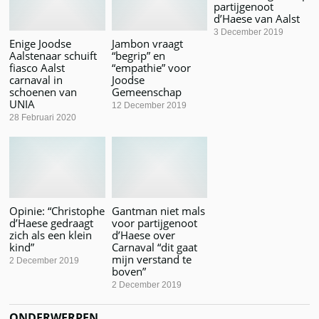
partijgenoot
d’Haese van Aalst
3 December 2019
Enige Joodse
Jambon vraagt
Aalstenaar schuift
“begrip” en
fiasco Aalst
“empathie” voor
carnaval in
Joodse
schoenen van
Gemeenschap
UNIA
12 December 2019
28 Februari 2020
Opinie: “Christophe
Gantman niet mals
d’Haese gedraagt
voor partijgenoot
zich als een klein
d’Haese over
kind”
Carnaval “dit gaat
mijn verstand te
2 December 2019
boven”
2 December 2019
ONDERWERPEN