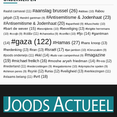
aanslag brussel
(26)
abou
aalst carnaval
(11)
abbas
(10)
Antisemitisme & Jodenhaat
(23)
jahjah
(13)
andré gantman
(9)
Antisemitisme & Jodenhaat
(20)
apartheid
(9)
Auschwitz
(10)
bart de wever
(15)
beveiliging
(13)
besnijdenis
(10)
brigitte herremans
fjo
(14)
gantman
cd&v
(11)
(10)
ccojb
(9)
chanoeka
(9)
conflict
(10)
gaza
(122)
Hamas
(27)
(14)
hans knoop
(13)
Israël
(17)
herdenking
(13)
iran
(13)
jan jambon
(10)
Jeruzalem
(9)
magazine
kkl
(14)
joods onderwijs
(11)
ludo van campenhout
(9)
(19)
michael freilich
(16)
moshe aryeh friedman
(14)
n-va
(12)
nederland
(11)
nederzettingen
(9)
negationisme
(10)
olympische spelen
(9)
veiligheid
(13)
syrië
(12)
unia
(12)
verkiezingen
(11)
shimon peres
(9)
vrt
(18)
vlaams belang
(11)