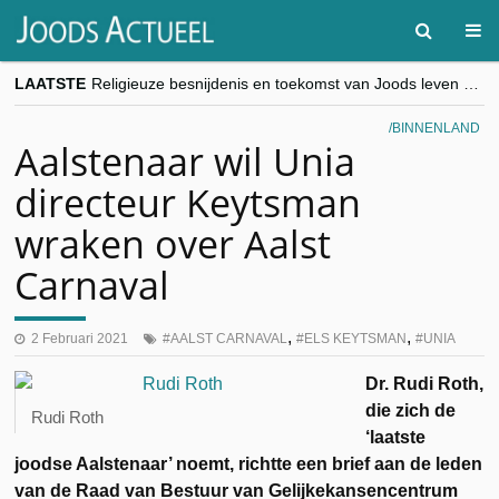
LAATSTE
Religieuze besnijdenis en toekomst van Joods leven centraal tijdens conferentie in Brussel
“Besnijdenisdebat toont hoe moeilijk seculiere Westen minderheden begrijpt”, Jinnih Beels (Vooruit)
CITYTRIP | ROEMENIË – Boekarest: de verrassing van Oost-Europa
BINNENLAND
“Vandaag zit elke Jood in België op de beklaagdenbank”
Aalstenaar wil Unia
goKosher lanceert nieuwe website en samenwerking met Mishpacha voor kosher travel en simchas wereldwijd
directeur Keytsman
wraken over Aalst
Carnaval
,
,
2 Februari 2021
AALST CARNAVAL
ELS KEYTSMAN
UNIA
Dr. Rudi Roth,
die zich de
Rudi Roth
‘laatste
joodse Aalstenaar’ noemt, richtte een brief aan de leden
van de Raad van Bestuur van Gelijkekansencentrum