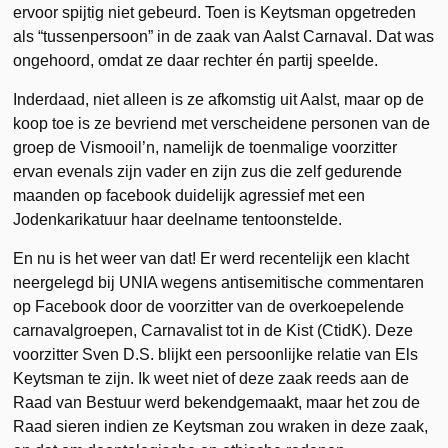
ervoor spijtig niet gebeurd. Toen is Keytsman opgetreden
als “tussenpersoon” in de zaak van Aalst Carnaval. Dat was
ongehoord, omdat ze daar rechter én partij speelde.
Inderdaad, niet alleen is ze afkomstig uit Aalst, maar op de
koop toe is ze bevriend met verscheidene personen van de
groep de Vismooil’n, namelijk de toenmalige voorzitter
ervan evenals zijn vader en zijn zus die zelf gedurende
maanden op facebook duidelijk agressief met een
Jodenkarikatuur haar deelname tentoonstelde.
En nu is het weer van dat! Er werd recentelijk een klacht
neergelegd bij UNIA wegens antisemitische commentaren
op Facebook door de voorzitter van de overkoepelende
carnavalgroepen, Carnavalist tot in de Kist (CtidK). Deze
voorzitter Sven D.S. blijkt een persoonlijke relatie van Els
Keytsman te zijn. Ik weet niet of deze zaak reeds aan de
Raad van Bestuur werd bekendgemaakt, maar het zou de
Raad sieren indien ze Keytsman zou wraken in deze zaak,