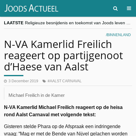
LAATSTE
Religieuze besnijdenis en toekomst van Joods leven centraal tijdens conferentie in Brussel
“Besnijdenisdebat toont hoe moeilijk seculiere Westen minderheden begrijpt”, Jinnih Beels (Vooruit)
CITYTRIP | ROEMENIË – Boekarest: de verrassing van Oost-Europa
BINNENLAND
“Vandaag zit elke Jood in België op de beklaagdenbank”
N-VA Kamerlid Freilich
goKosher lanceert nieuwe website en samenwerking met Mishpacha voor kosher travel en simchas wereldwijd
reageert op partijgenoot
d’Haese van Aalst
3 December 2019
AALST CARNAVAL
Michael Freilich in de Kamer
N-VA Kamerlid Michael Freilich reageert op de heisa
rond Aalst Carnaval met volgende tekst:
Gisteren stelde Phara op de Afspraak een indringende
vraag: “Mag er met de Bende van Nijvel gelachen worden