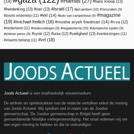
Hamas
(27)
(14)
hans knoop
(13)
Israël
(17)
herdenking
(13)
iran
(13)
jan jambon
(10)
Jeruzalem
(9)
magazine
kkl
(14)
joods onderwijs
(11)
ludo van campenhout
(9)
(19)
michael freilich
(16)
moshe aryeh friedman
(14)
n-va
(12)
nederland
(11)
nederzettingen
(9)
negationisme
(10)
olympische spelen
(9)
veiligheid
(13)
syrië
(12)
unia
(12)
verkiezingen
(11)
shimon peres
(9)
vrt
(18)
vlaams belang
(11)
Joods Actueel
is een onafhankelijk nieuwsmedium.
De artikels en opiniestukken van de redactie vertolken enkel de mening
van Joods Actueel. Wij spreken niet in naam van de Joodse
gemeenschap. De Joodse gemeenschap in België heeft geen
gemandateerde feitelijke vertegenwoordiging. Het staat iedereen vrij om
een eigen mening te hebben en die te verkondigen.