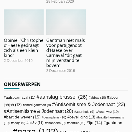
28 Februari 2020
Opinie: “Christophe
Gantman niet mals
d’Haese gedraagt
voor partijgenoot
zich als een klein
d’Haese over
kind”
Carnaval “dit gaat
mijn verstand te
2 December 2019
boven”
2 December 2019
ONDERWERPEN
aanslag brussel
(26)
abou
aalst carnaval
(11)
abbas
(10)
Antisemitisme & Jodenhaat
(23)
jahjah
(13)
andré gantman
(9)
Antisemitisme & Jodenhaat
(20)
apartheid
(9)
Auschwitz
(10)
bart de wever
(15)
beveiliging
(13)
besnijdenis
(10)
brigitte herremans
fjo
(14)
gantman
cd&v
(11)
(10)
ccojb
(9)
chanoeka
(9)
conflict
(10)
gaza
(122)