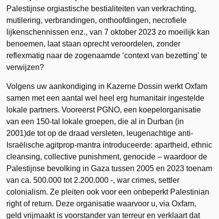
Palestijnse orgiastische bestialiteiten van verkrachting,
mutilering, verbrandingen, onthoofdingen, necrofiele
lijkenschennissen enz., van 7 oktober 2023 zo moeilijk kan
benoemen, laat staan oprecht veroordelen, zonder
reflexmatig naar de zogenaamde ‘context van bezetting’ te
verwijzen?
Volgens uw aankondiging in Kazerne Dossin werkt Oxfam
samen met een aantal wel heel erg humanitair ingestelde
lokale partners. Vooreerst PGNO, een koepelorganisatie
van een 150-tal lokale groepen, die al in Durban (in
2001)de tot op de draad versleten, leugenachtige anti-
Israëlische agitprop-mantra introduceerde: apartheid, ethnic
cleansing, collective punishment, genocide – waardoor de
Palestijnse bevolking in Gaza tussen 2005 en 2023 toenam
van ca. 500.000 tot 2.200.000 -, war crimes, settler
colonialism. Ze pleiten ook voor een onbeperkt Palestinian
right of return. Deze organisatie waarvoor u, via Oxfam,
geld vrijmaakt is voorstander van terreur en verklaart dat