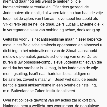
niemand daar nog iets wenst te melden bij die
kromsprekende terreurkeiën. Of anders gezegd: de
Jodenhaters die er altijd al waren laten nu hun haat de vrije
loop met de cijfers van Hamas – eventueel herlabeld als
VN-cijfers- als de heilige graal. Zelfs Lucas Catherine die ik
in verregaande staat van ontbinding achtte, dook terug op.
Gelukkig voor u is het antisemitisme maar in zeer beperkte
mate in het Belgische strafrecht opgenomen en alhoewel u
dicht tegen het minimaliseren van de Shoah aanschurkt
met uw diplomatiek geniale schoffering van onze Duitse
buren is uw obsessief-compulsieve Jodenhaat niet van die
aard dat het strafbaar is. U mag, in het kader van de vrije
meningsuiting, Israël naar hartelust beschuldigen en
belasteren, zoveel u maar wil. Besef wel dat u de eerste
bent die quasi antisemitisme in een overheidsinstelling,
m.n. Buitenlandse Zaken institutionaliseert.
Over het politieke gewicht van uw acties zal ik kort zijn.
Nationaal bent u wellicht, met voorsprong, de populairste