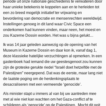
periode uit onze nationale geschiedenis te verwateren door
haar unieke betekenis te koppelen aan en te herleiden tot
een zo breed mogelijk initiatief ter vrijwaring en
bevordering van democratie en mensenrechten wereldwijd.
Instellingen genoeg in dit land waar Civic Space een
onderkomen had kunnen vinden, maar neen, het moest en
zou Kazerne Dossin worden. Het was u bijna gelukt…
Ik was 14 jaar geleden aanwezig op de opening van het
Museum in Kazerne Dossin en daar kon ik, vanaf dag 1,
deze klassieke hatelijke verzuchtingen al opmerken. In een
gastenboek had iemand die uw geestesgenoot zou kunnen
zijn de groteske gerukte riedel “Israël doet hetzelfde met de
Palestijnen” neergepend. Dat was de eerste, maar lang niet
de laatste poging om de herdenkingsplaats te
desacraliseren met een vermeende ‘genocide’.
Als minister stapt u immers al van bij uw aantreden mee
met al wie niet kan wachten om het Gaza-conflict af te
schilderen als ‘genocide’ op de Palestijnen. Mocht dit ooit