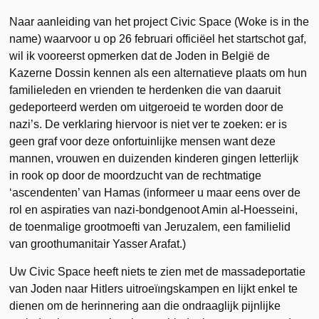
Naar aanleiding van het project Civic Space (Woke is in the
name) waarvoor u op 26 februari officiëel het startschot gaf,
wil ik vooreerst opmerken dat de Joden in België de
Kazerne Dossin kennen als een alternatieve plaats om hun
familieleden en vrienden te herdenken die van daaruit
gedeporteerd werden om uitgeroeid te worden door de
nazi’s. De verklaring hiervoor is niet ver te zoeken: er is
geen graf voor deze onfortuinlijke mensen want deze
mannen, vrouwen en duizenden kinderen gingen letterlijk
in rook op door de moordzucht van de rechtmatige
‘ascendenten’ van Hamas (informeer u maar eens over de
rol en aspiraties van nazi-bondgenoot Amin al-Hoesseini,
de toenmalige grootmoefti van Jeruzalem, een familielid
van groothumanitair Yasser Arafat.)
Uw Civic Space heeft niets te zien met de massadeportatie
van Joden naar Hitlers uitroeïıngskampen en lijkt enkel te
dienen om de herinnering aan die ondraaglijk pijnlijke