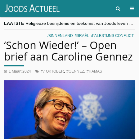
LAATSTE
Religieuze besnijdenis en toekomst van Joods leven centraal tijdens conferentie in Brussel
“Besnijdenisdebat toont hoe moeilijk seculiere Westen minderheden begrijpt”, Jinnih Beels (Vooruit)
CITYTRIP | ROEMENIË – Boekarest: de verrassing van Oost-Europa
BINNENLAND
ISRAËL
PALESTIJNS CONFLICT
“Vandaag zit elke Jood in België op de beklaagdenbank”
‘Schon Wieder!’ – Open
goKosher lanceert nieuwe website en samenwerking met Mishpacha voor kosher travel en simchas wereldwijd
brief aan Caroline Gennez
,
,
1 Maart 2024
7 OKTOBER
GENNEZ
HAMAS