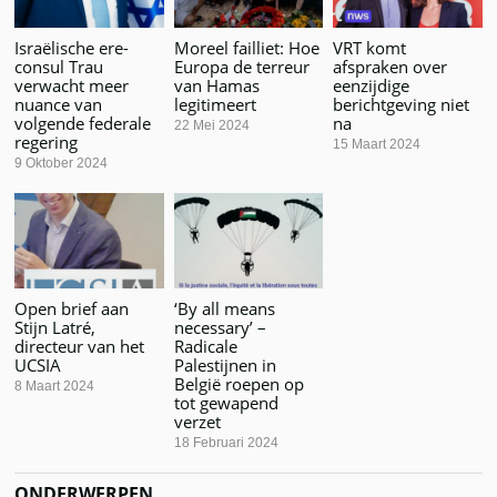
Israëlische ere-
Moreel failliet: Hoe
VRT komt
consul Trau
Europa de terreur
afspraken over
verwacht meer
van Hamas
eenzijdige
nuance van
legitimeert
berichtgeving niet
volgende federale
na
22 Mei 2024
regering
15 Maart 2024
9 Oktober 2024
Open brief aan
‘By all means
Stijn Latré,
necessary’ –
directeur van het
Radicale
UCSIA
Palestijnen in
België roepen op
8 Maart 2024
tot gewapend
verzet
18 Februari 2024
ONDERWERPEN