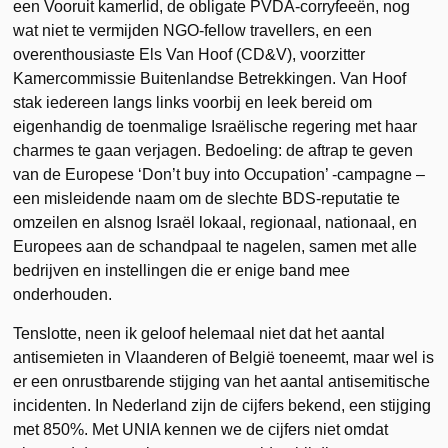
een Vooruit kamerlid, de obligate PVDA-corryfeeën, nog
wat niet te vermijden NGO-fellow travellers, en een
overenthousiaste Els Van Hoof (CD&V), voorzitter
Kamercommissie Buitenlandse Betrekkingen. Van Hoof
stak iedereen langs links voorbij en leek bereid om
eigenhandig de toenmalige Israëlische regering met haar
charmes te gaan verjagen. Bedoeling: de aftrap te geven
van de Europese ‘Don’t buy into Occupation’ -campagne –
een misleidende naam om de slechte BDS-reputatie te
omzeilen en alsnog Israël lokaal, regionaal, nationaal, en
Europees aan de schandpaal te nagelen, samen met alle
bedrijven en instellingen die er enige band mee
onderhouden.
Tenslotte, neen ik geloof helemaal niet dat het aantal
antisemieten in Vlaanderen of België toeneemt, maar wel is
er een onrustbarende stijging van het aantal antisemitische
incidenten. In Nederland zijn de cijfers bekend, een stijging
met 850%. Met UNIA kennen we de cijfers niet omdat