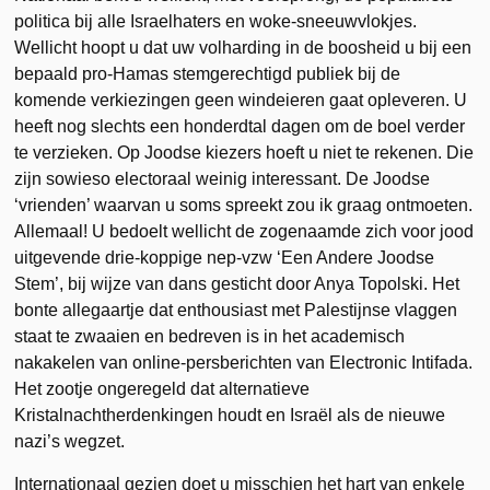
politica bij alle Israelhaters en woke-sneeuwvlokjes.
Wellicht hoopt u dat uw volharding in de boosheid u bij een
bepaald pro-Hamas stemgerechtigd publiek bij de
komende verkiezingen geen windeieren gaat opleveren. U
heeft nog slechts een honderdtal dagen om de boel verder
te verzieken. Op Joodse kiezers hoeft u niet te rekenen. Die
zijn sowieso electoraal weinig interessant. De Joodse
‘vrienden’ waarvan u soms spreekt zou ik graag ontmoeten.
Allemaal! U bedoelt wellicht de zogenaamde zich voor jood
uitgevende drie-koppige nep-vzw ‘Een Andere Joodse
Stem’, bij wijze van dans gesticht door Anya Topolski. Het
bonte allegaartje dat enthousiast met Palestijnse vlaggen
staat te zwaaien en bedreven is in het academisch
nakakelen van online-persberichten van Electronic Intifada.
Het zootje ongeregeld dat alternatieve
Kristalnachtherdenkingen houdt en Israël als de nieuwe
nazi’s wegzet.
Internationaal gezien doet u misschien het hart van enkele