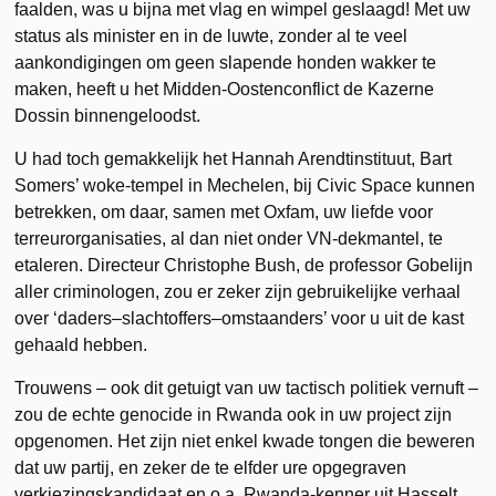
faalden, was u bijna met vlag en wimpel geslaagd! Met uw
status als minister en in de luwte, zonder al te veel
aankondigingen om geen slapende honden wakker te
maken, heeft u het Midden-Oostenconflict de Kazerne
Dossin binnengeloodst.
U had toch gemakkelijk het Hannah Arendtinstituut, Bart
Somers’ woke-tempel in Mechelen, bij Civic Space kunnen
betrekken, om daar, samen met Oxfam, uw liefde voor
terreurorganisaties, al dan niet onder VN-dekmantel, te
etaleren. Directeur Christophe Bush, de professor Gobelijn
aller criminologen, zou er zeker zijn gebruikelijke verhaal
over ‘daders–slachtoffers–omstaanders’ voor u uit de kast
gehaald hebben.
Trouwens – ook dit getuigt van uw tactisch politiek vernuft –
zou de echte genocide in Rwanda ook in uw project zijn
opgenomen. Het zijn niet enkel kwade tongen die beweren
dat uw partij, en zeker de te elfder ure opgegraven
verkiezingskandidaat en o.a. Rwanda-kenner uit Hasselt,