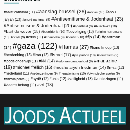
aanslag brussel
(26)
abou
aalst carnaval
(11)
abbas
(10)
Antisemitisme & Jodenhaat
(23)
jahjah
(13)
andré gantman
(9)
Antisemitisme & Jodenhaat
(20)
apartheid
(9)
Auschwitz
(10)
bart de wever
(15)
beveiliging
(13)
besnijdenis
(10)
brigitte herremans
fjo
(14)
gantman
cd&v
(11)
(10)
ccojb
(9)
chanoeka
(9)
conflict
(10)
gaza
(122)
Hamas
(27)
(14)
hans knoop
(13)
Israël
(17)
herdenking
(13)
iran
(13)
jan jambon
(10)
Jeruzalem
(9)
magazine
kkl
(14)
joods onderwijs
(11)
ludo van campenhout
(9)
(19)
michael freilich
(16)
moshe aryeh friedman
(14)
n-va
(12)
nederland
(11)
nederzettingen
(9)
negationisme
(10)
olympische spelen
(9)
veiligheid
(13)
syrië
(12)
unia
(12)
verkiezingen
(11)
shimon peres
(9)
vrt
(18)
vlaams belang
(11)