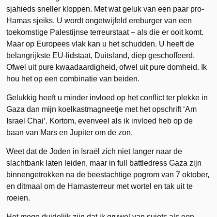
sjahieds sneller kloppen. Met wat geluk van een paar pro-
Hamas sjeiks. U wordt ongetwijfeld ereburger van een
toekomstige Palestijnse terreurstaat – als die er ooit komt.
Maar op Europees vlak kan u het schudden. U heeft de
belangrijkste EU-lidstaat, Duitsland, diep geschoffeerd.
Ofwel uit pure kwaadaardigheid, ofwel uit pure domheid. Ik
hou het op een combinatie van beiden.
Gelukkig heeft u minder invloed op het conflict ter plekke in
Gaza dan mijn koelkastmagneetje met het opschrift ‘Am
Israel Chai’. Kortom, evenveel als ik invloed heb op de
baan van Mars en Jupiter om de zon.
Weet dat de Joden in Israël zich niet langer naar de
slachtbank laten leiden, maar in full battledress Gaza zijn
binnengetrokken na de beestachtige pogrom van 7 oktober,
en ditmaal om de Hamasterreur met wortel en tak uit te
roeien.
Het moge duidelijk zijn dat ik gruwel van sujets als een