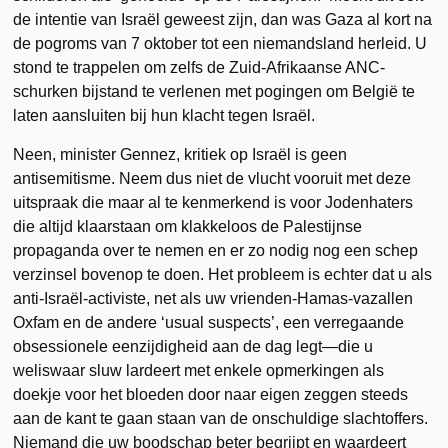
de intentie van Israël geweest zijn, dan was Gaza al kort na
de pogroms van 7 oktober tot een niemandsland herleid. U
stond te trappelen om zelfs de Zuid-Afrikaanse ANC-
schurken bijstand te verlenen met pogingen om België te
laten aansluiten bij hun klacht tegen Israël.
Neen, minister Gennez, kritiek op Israël is geen
antisemitisme. Neem dus niet de vlucht vooruit met deze
uitspraak die maar al te kenmerkend is voor Jodenhaters
die altijd klaarstaan om klakkeloos de Palestijnse
propaganda over te nemen en er zo nodig nog een schep
verzinsel bovenop te doen. Het probleem is echter dat u als
anti-Israël-activiste, net als uw vrienden-Hamas-vazallen
Oxfam en de andere ‘usual suspects’, een verregaande
obsessionele eenzijdigheid aan de dag legt—die u
weliswaar sluw lardeert met enkele opmerkingen als
doekje voor het bloeden door naar eigen zeggen steeds
aan de kant te gaan staan van de onschuldige slachtoffers.
Niemand die uw boodschap beter begrijpt en waardeert