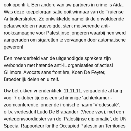
ook openlijk. Een andere van uw partners in crime is Aida.
Was deze koepelorganisatie ooit winnaar van de Truiense
Antirokerstrofee. Ze ontwikkelde namelijk de onvoldoende
gelauwerde en nagevolgde, sterk motiverende anti-
rookcampagne voor Palestijnse jongeren waarbij hen werd
aangeraden om sigaretten te vervangen door automatische
geweren!
Een meerderheid van de uitgenodigde sprekers zijn
verbonden met hatende anti-IL organisaties of acties!
Gillmore, Avocats sans frontière, Koen De Feyter,
Broederlijk delen en u zelf.
Uw betrokken vriendenkliek, 11.11.11, vergaderde al lang
voor 7 oktober tijdens een schimmige ‘achterkamer’-
zoomconferentie, onder de ironische naam ‘Vredescafé’,
o.l.v. vredesduif Ludo De Brabander’ (Vrede vzw), met een
vertegenwoordigster van de ‘Palestijnse diplomatie’, de UN
Special Rapporteur for the Occupied Palestinian Territories,