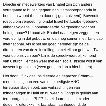
Directie en medewerkers van Enabel zijn zich anders
verregaand te buiten gegaan aan Hamaspropaganda in
beeld en woord (beiden door mij gearchiveerd). Bovendien
roept u om vergoeding, omdat Israël het Enabel-gebouw,
althans volgens u, bombardeerde. Vergoeding voor het
hele gebouw? U huurt als Enabel naar eigen zeggen een
verdieping in dat gebouw, en dan nog samen met Handicap
International. Als ik het me goed herinner zijn beide
directeuren van deze instellingen met elkaar gehuwd. Twee
voor de prijs van één? En is de spreekwoordelijke hond
van Churchill er toen weer met een socialistische worst van
tussenuit getrokken (even googlen kan u hier helpen).
Het door u flink gesubsidieerde en geprezen Oxfam—
medeplichtig aan één van de bloedigste ANC-
terreuraanslagen ooit, aan verkrachtingen van
minderjarigen in Haiti en nu weer in Congo is gelinkt aan
terreurorganisatie PLFP. Is het daarom dat u minder
duidelijk, uitdrukkelijk, laat staan aanhoudend, de