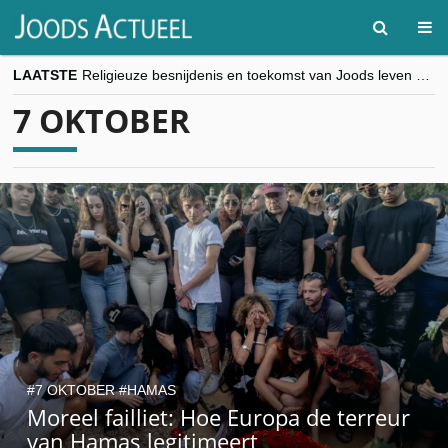
LAATSTE
Religieuze besnijdenis en toekomst van Joods leven centraal tijdens conferentie in Brussel
“Besnijdenisdebat toont hoe moeilijk seculiere Westen minderheden begrijpt”, Jinnih Beels (Vooruit)
7 OKTOBER
CITYTRIP | ROEMENIË – Boekarest: de verrassing van Oost-Europa
“Vandaag zit elke Jood in België op de beklaagdenbank”
goKosher lanceert nieuwe website en samenwerking met Mishpacha voor kosher travel en simchas wereldwijd
7 OKTOBER
HAMAS
Moreel failliet: Hoe Europa de terreur
van Hamas legitimeert