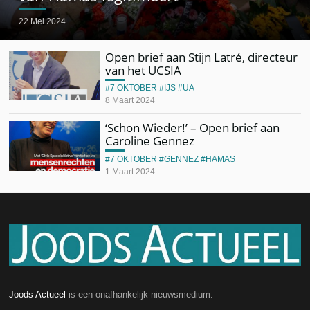
22 Mei 2024
Open brief aan Stijn Latré, directeur
van het UCSIA
7 OKTOBER
IJS
UA
8 Maart 2024
‘Schon Wieder!’ – Open brief aan
Caroline Gennez
7 OKTOBER
GENNEZ
HAMAS
1 Maart 2024
Joods Actueel
is een onafhankelijk nieuwsmedium.