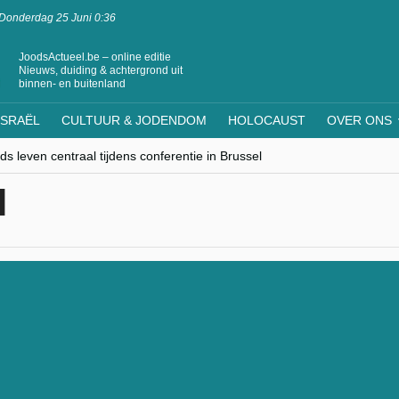
Donderdag 25 Juni 0:36
JoodsActueel.be – online editie
Nieuws, duiding & achtergrond uit
binnen- en buitenland
ISRAËL
CULTUUR & JODENDOM
HOLOCAUST
OVER ONS
s leven centraal tijdens conferentie in Brussel
ere Westen minderheden begrijpt”, Jinnih Beels (Vooruit)
N
rassing van Oost-Europa
laagdenbank”
nwerking met Mishpacha voor kosher travel en simchas wereldwijd