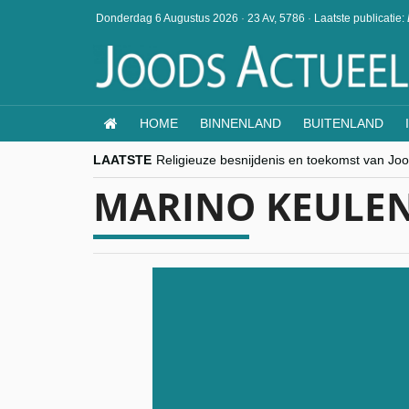
Donderdag 6 Augustus 2026
·
23 Av, 5786
·
Laatste publicatie:
HOME
BINNENLAND
BUITENLAND
LAATSTE
Religieuze besnijdenis en toekomst van Jood
“Besnijdenisdebat toont hoe moeilijk seculi
MARINO KEULE
CITYTRIP | ROEMENIË – Boekarest: de ver
“Vandaag zit elke Jood in België op de bek
goKosher lanceert nieuwe website en same