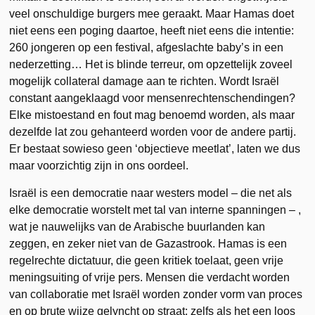
veel onschuldige burgers mee geraakt. Maar Hamas doet
niet eens een poging daartoe, heeft niet eens die intentie:
260 jongeren op een festival, afgeslachte baby’s in een
nederzetting… Het is blinde terreur, om opzettelijk zoveel
mogelijk collateral damage aan te richten. Wordt Israël
constant aangeklaagd voor mensenrechtenschendingen?
Elke mistoestand en fout mag benoemd worden, als maar
dezelfde lat zou gehanteerd worden voor de andere partij.
Er bestaat sowieso geen ‘objectieve meetlat’, laten we dus
maar voorzichtig zijn in ons oordeel.
Israël is een democratie naar westers model – die net als
elke democratie worstelt met tal van interne spanningen – ,
wat je nauwelijks van de Arabische buurlanden kan
zeggen, en zeker niet van de Gazastrook. Hamas is een
regelrechte dictatuur, die geen kritiek toelaat, geen vrije
meningsuiting of vrije pers. Mensen die verdacht worden
van collaboratie met Israël worden zonder vorm van proces
en op brute wijze gelyncht op straat: zelfs als het een loos