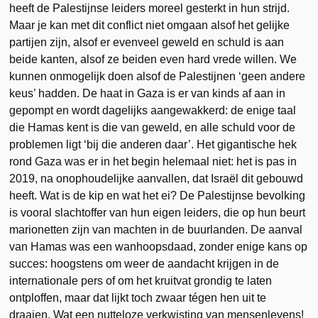
heeft de Palestijnse leiders moreel gesterkt in hun strijd.
Maar je kan met dit conflict niet omgaan alsof het gelijke
partijen zijn, alsof er evenveel geweld en schuld is aan
beide kanten, alsof ze beiden even hard vrede willen. We
kunnen onmogelijk doen alsof de Palestijnen ‘geen andere
keus’ hadden. De haat in Gaza is er van kinds af aan in
gepompt en wordt dagelijks aangewakkerd: de enige taal
die Hamas kent is die van geweld, en alle schuld voor de
problemen ligt ‘bij die anderen daar’. Het gigantische hek
rond Gaza was er in het begin helemaal niet: het is pas in
2019, na onophoudelijke aanvallen, dat Israël dit gebouwd
heeft. Wat is de kip en wat het ei? De Palestijnse bevolking
is vooral slachtoffer van hun eigen leiders, die op hun beurt
marionetten zijn van machten in de buurlanden. De aanval
van Hamas was een wanhoopsdaad, zonder enige kans op
succes: hoogstens om weer de aandacht krijgen in de
internationale pers of om het kruitvat grondig te laten
ontploffen, maar dat lijkt toch zwaar tégen hen uit te
draaien. Wat een nutteloze verkwisting van mensenlevens!