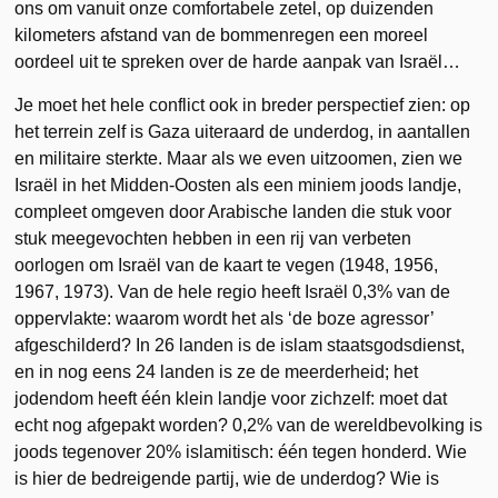
ons om vanuit onze comfortabele zetel, op duizenden
kilometers afstand van de bommenregen een moreel
oordeel uit te spreken over de harde aanpak van Israël…
Je moet het hele conflict ook in breder perspectief zien: op
het terrein zelf is Gaza uiteraard de underdog, in aantallen
en militaire sterkte. Maar als we even uitzoomen, zien we
Israël in het Midden-Oosten als een miniem joods landje,
compleet omgeven door Arabische landen die stuk voor
stuk meegevochten hebben in een rij van verbeten
oorlogen om Israël van de kaart te vegen (1948, 1956,
1967, 1973). Van de hele regio heeft Israël 0,3% van de
oppervlakte: waarom wordt het als ‘de boze agressor’
afgeschilderd? In 26 landen is de islam staatsgodsdienst,
en in nog eens 24 landen is ze de meerderheid; het
jodendom heeft één klein landje voor zichzelf: moet dat
echt nog afgepakt worden? 0,2% van de wereldbevolking is
joods tegenover 20% islamitisch: één tegen honderd. Wie
is hier de bedreigende partij, wie de underdog? Wie is