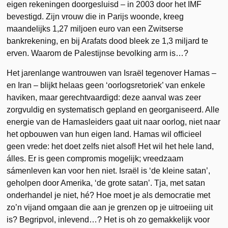
eigen rekeningen doorgesluisd – in 2003 door het IMF
bevestigd. Zijn vrouw die in Parijs woonde, kreeg
maandelijks 1,27 miljoen euro van een Zwitserse
bankrekening, en bij Arafats dood bleek ze 1,3 miljard te
erven. Waarom de Palestijnse bevolking arm is…?
Het jarenlange wantrouwen van Israël tegenover Hamas –
en Iran – blijkt helaas geen ‘oorlogsretoriek’ van enkele
haviken, maar gerechtvaardigd: deze aanval was zeer
zorgvuldig en systematisch gepland en georganiseerd. Alle
energie van de Hamasleiders gaat uit naar oorlog, niet naar
het opbouwen van hun eigen land. Hamas wil officieel
geen vrede: het doet zelfs niet alsof! Het wil het hele land,
álles. Er is geen compromis mogelijk; vreedzaam
sámenleven kan voor hen niet. Israël is ‘de kleine satan’,
geholpen door Amerika, ‘de grote satan’. Tja, met satan
onderhandel je niet, hé? Hoe moet je als democratie met
zo’n vijand omgaan die aan je grenzen op je uitroeiing uit
is? Begripvol, inlevend…? Het is oh zo gemakkelijk voor