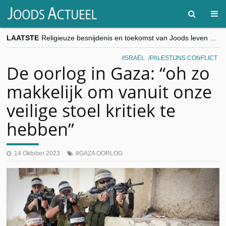
LAATSTE
goKosher lanceert nieuwe website en samenwerking met Mishpacha voor kosher travel en simchas wereldwijd
Religieuze besnijdenis en toekomst van Joods leven centraal tijdens conferentie in Brussel
“Besnijdenisdebat toont hoe moeilijk seculiere Westen minderheden begrijpt”, Jinnih Beels (Vooruit)
ISRAËL
PALESTIJNS CONFLICT
CITYTRIP | ROEMENIË – Boekarest: de verrassing van Oost-Europa
De oorlog in Gaza: “oh zo
“Vandaag zit elke Jood in België op de beklaagdenbank”
makkelijk om vanuit onze
veilige stoel kritiek te
hebben”
14 Oktober 2023
GAZA OORLOG