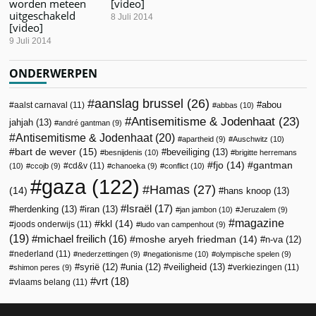
worden meteen
[video]
uitgeschakeld
8 Juli 2014
[video]
9 Juli 2014
ONDERWERPEN
aanslag brussel
(26)
abou
aalst carnaval
(11)
abbas
(10)
Antisemitisme & Jodenhaat
(23)
jahjah
(13)
andré gantman
(9)
Antisemitisme & Jodenhaat
(20)
apartheid
(9)
Auschwitz
(10)
bart de wever
(15)
beveiliging
(13)
besnijdenis
(10)
brigitte herremans
fjo
(14)
gantman
cd&v
(11)
(10)
ccojb
(9)
chanoeka
(9)
conflict
(10)
gaza
(122)
Hamas
(27)
(14)
hans knoop
(13)
Israël
(17)
herdenking
(13)
iran
(13)
jan jambon
(10)
Jeruzalem
(9)
magazine
kkl
(14)
joods onderwijs
(11)
ludo van campenhout
(9)
(19)
michael freilich
(16)
moshe aryeh friedman
(14)
n-va
(12)
nederland
(11)
nederzettingen
(9)
negationisme
(10)
olympische spelen
(9)
veiligheid
(13)
syrië
(12)
unia
(12)
verkiezingen
(11)
shimon peres
(9)
vrt
(18)
vlaams belang
(11)