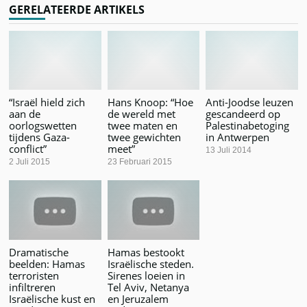
GERELATEERDE ARTIKELS
“Israël hield zich
Hans Knoop: “Hoe
Anti-Joodse leuzen
aan de
de wereld met
gescandeerd op
oorlogswetten
twee maten en
Palestinabetoging
tijdens Gaza-
twee gewichten
in Antwerpen
conflict”
meet”
13 Juli 2014
2 Juli 2015
23 Februari 2015
Dramatische
Hamas bestookt
beelden: Hamas
Israëlische steden.
terroristen
Sirenes loeien in
infiltreren
Tel Aviv, Netanya
Israëlische kust en
en Jeruzalem