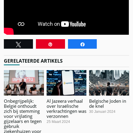
Tweet
Pin
Share
GERELATEERDE ARTIKELS
Onbegrijpelijk:
Al Jazeera verhaal
Belgische Joden in
België onthoudt
over Israëlische
de knel
zich bij stemming
verkrachtingen was
30 Januari 2024
voor vrijlating
verzonnen
gijzelaars en tegen
25 Maart 2024
gebruik
ziekenhuizen voor