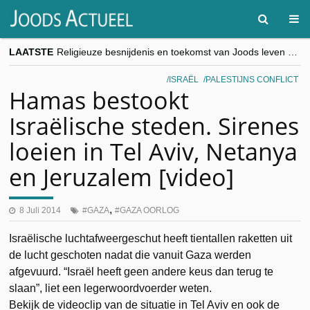
LAATSTE
Religieuze besnijdenis en toekomst van Joods leven centraal tijdens conferentie in Brussel
“Besnijdenisdebat toont hoe moeilijk seculiere Westen minderheden begrijpt”, Jinnih Beels (Vooruit)
CITYTRIP | ROEMENIË – Boekarest: de verrassing van Oost-Europa
ISRAËL
PALESTIJNS CONFLICT
“Vandaag zit elke Jood in België op de beklaagdenbank”
Hamas bestookt
goKosher lanceert nieuwe website en samenwerking met Mishpacha voor kosher travel en simchas wereldwijd
Israëlische steden. Sirenes
loeien in Tel Aviv, Netanya
en Jeruzalem [video]
,
8 Juli 2014
GAZA
GAZA OORLOG
Israëlische luchtafweergeschut heeft tientallen raketten uit
de lucht geschoten nadat die vanuit Gaza werden
afgevuurd. “Israël heeft geen andere keus dan terug te
slaan”, liet een legerwoordvoerder weten.
Bekijk de videoclip van de situatie in Tel Aviv en ook de