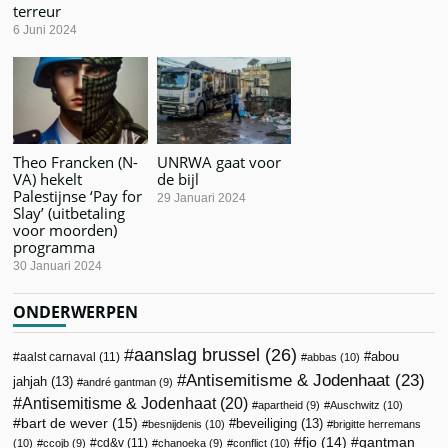
terreur
6 Juni 2024
Theo Francken (N-
UNRWA gaat voor
VA) hekelt
de bijl
Palestijnse ‘Pay for
29 Januari 2024
Slay’ (uitbetaling
voor moorden)
programma
30 Januari 2024
ONDERWERPEN
aanslag brussel
(26)
abou
aalst carnaval
(11)
abbas
(10)
Antisemitisme & Jodenhaat
(23)
jahjah
(13)
andré gantman
(9)
Antisemitisme & Jodenhaat
(20)
apartheid
(9)
Auschwitz
(10)
bart de wever
(15)
beveiliging
(13)
besnijdenis
(10)
brigitte herremans
fjo
(14)
gantman
cd&v
(11)
(10)
ccojb
(9)
chanoeka
(9)
conflict
(10)