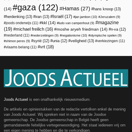
gaza
(122)
Hamas
(27)
(14)
hans knoop
(13)
Israël
(17)
herdenking
(13)
iran
(13)
jan jambon
(10)
Jeruzalem
(9)
magazine
kkl
(14)
joods onderwijs
(11)
ludo van campenhout
(9)
(19)
michael freilich
(16)
moshe aryeh friedman
(14)
n-va
(12)
nederland
(11)
nederzettingen
(9)
negationisme
(10)
olympische spelen
(9)
veiligheid
(13)
syrië
(12)
unia
(12)
verkiezingen
(11)
shimon peres
(9)
vrt
(18)
vlaams belang
(11)
Joods Actueel
is een onafhankelijk nieuwsmedium.
De artikels en opiniestukken van de redactie vertolken enkel de mening
van Joods Actueel. Wij spreken niet in naam van de Joodse
gemeenschap. De Joodse gemeenschap in België heeft geen
gemandateerde feitelijke vertegenwoordiging. Het staat iedereen vrij om
een eigen mening te hebben en die te verkondigen.