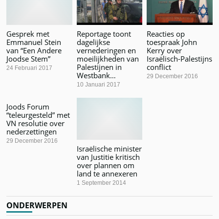
Gesprek met
Reportage toont
Reacties op
Emmanuel Stein
dagelijkse
toespraak John
van “Een Andere
vernederingen en
Kerry over
Joodse Stem”
moeilijkheden van
Israëlisch-Palestijns
Palestijnen in
conflict
24 Februari 2017
Westbank…
29 December 2016
10 Januari 2017
Joods Forum
“teleurgesteld” met
VN resolutie over
nederzettingen
29 December 2016
Israëlische minister
van Justitie kritisch
over plannen om
land te annexeren
1 September 2014
ONDERWERPEN