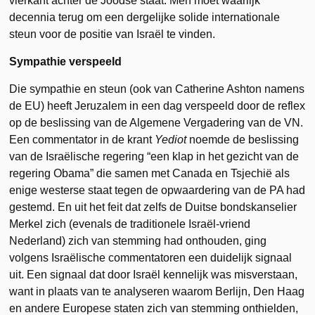
vierkant achter de Joodse staat. Men moet waarlijk
decennia terug om een dergelijke solide internationale
steun voor de positie van Israël te vinden.
Sympathie verspeeld
Die sympathie en steun (ook van Catherine Ashton namens
de EU) heeft Jeruzalem in een dag verspeeld door de reflex
op de beslissing van de Algemene Vergadering van de VN.
Een commentator in de krant
Yediot
noemde de beslissing
van de Israëlische regering “een klap in het gezicht van de
regering Obama” die samen met Canada en Tsjechië als
enige westerse staat tegen de opwaardering van de PA had
gestemd. En uit het feit dat zelfs de Duitse bondskanselier
Merkel zich (evenals de traditionele Israël-vriend
Nederland) zich van stemming had onthouden, ging
volgens Israëlische commentatoren een duidelijk signaal
uit. Een signaal dat door Israël kennelijk was misverstaan,
want in plaats van te analyseren waarom Berlijn, Den Haag
en andere Europese staten zich van stemming onthielden,