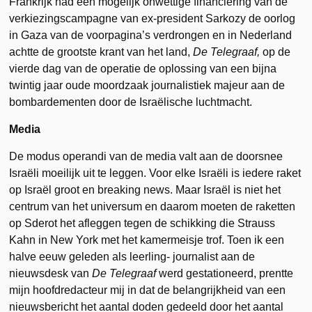
Frankrijk had een mogelijk onwettige financiering van de
verkiezingscampagne van ex-president Sarkozy de oorlog
in Gaza van de voorpagina’s verdrongen en in Nederland
achtte de grootste krant van het land,
De Telegraaf,
op de
vierde dag van de operatie de oplossing van een bijna
twintig jaar oude moordzaak journalistiek majeur aan de
bombardementen door de Israëlische luchtmacht.
Media
De modus operandi van de media valt aan de doorsnee
Israëli moeilijk uit te leggen. Voor elke Israëli is iedere raket
op Israël groot en breaking news. Maar Israël is niet het
centrum van het universum en daarom moeten de raketten
op Sderot het afleggen tegen de schikking die Strauss
Kahn in New York met het kamermeisje trof. Toen ik een
halve eeuw geleden als leerling- journalist aan de
nieuwsdesk van
De Telegraaf
werd gestationeerd, prentte
mijn hoofdredacteur mij in dat de belangrijkheid van een
nieuwsbericht het aantal doden gedeeld door het aantal