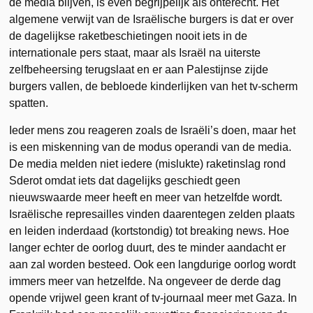
de media blijven, is even begrijpelijk als onterecht. Het
algemene verwijt van de Israëlische burgers is dat er over
de dagelijkse raketbeschietingen nooit iets in de
internationale pers staat, maar als Israël na uiterste
zelfbeheersing terugslaat en er aan Palestijnse zijde
burgers vallen, de bebloede kinderlijken van het tv-scherm
spatten.
Ieder mens zou reageren zoals de Israëli’s doen, maar het
is een miskenning van de modus operandi van de media.
De media melden niet iedere (mislukte) raketinslag rond
Sderot omdat iets dat dagelijks geschiedt geen
nieuwswaarde meer heeft en meer van hetzelfde wordt.
Israëlische represailles vinden daarentegen zelden plaats
en leiden inderdaad (kortstondig) tot breaking news. Hoe
langer echter de oorlog duurt, des te minder aandacht er
aan zal worden besteed. Ook een langdurige oorlog wordt
immers meer van hetzelfde. Na ongeveer de derde dag
opende vrijwel geen krant of tv-journaal meer met Gaza. In