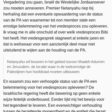
Vergadering zou gaan, Israël de Westelijke Jordaanoever
zou moeten annexeren. Premier Netanyahu riep bij
herhaling dat een eventuele opwaardering van de status
van de PA van waarnemer tot
non member
state
een
ernstige belemmering van het vredesproces zou opleveren.
Ik vraag me in alle onschuld af over welk vredesproces Bibi
het heeft. Het vredesgesprek stagneert al enkele jaren en
dat is weliswaar voor een aanzienlijk deel maar niet
uitsluitend te wijten aan de houding van de PA.
Netanyahu wil bouwen in het gebied tussen Maaleh Adumim
en Jeruzalem, de locatie waar in de toekomstige de
Palestijnen hun hoofdstad moeten uitbouwen
En waarom zou een verhoogde status van de PA een
belemmering voor het vredesproces opleveren? De
Israëlische regering heeft die bewering op geen enkele
wijze feitelijk onderbouwd. Eerder lijkt mij het bewijs voor
het tegendeel te leveren. Een evenwichtiger verhouding
tussen de bezettende mogendheid en de entiteit die bezet