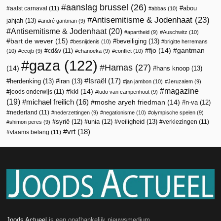
aanslag brussel
(26)
abou
aalst carnaval
(11)
abbas
(10)
Antisemitisme & Jodenhaat
(23)
jahjah
(13)
andré gantman
(9)
Antisemitisme & Jodenhaat
(20)
apartheid
(9)
Auschwitz
(10)
bart de wever
(15)
beveiliging
(13)
besnijdenis
(10)
brigitte herremans
fjo
(14)
gantman
cd&v
(11)
(10)
ccojb
(9)
chanoeka
(9)
conflict
(10)
gaza
(122)
Hamas
(27)
(14)
hans knoop
(13)
Israël
(17)
herdenking
(13)
iran
(13)
jan jambon
(10)
Jeruzalem
(9)
magazine
kkl
(14)
joods onderwijs
(11)
ludo van campenhout
(9)
(19)
michael freilich
(16)
moshe aryeh friedman
(14)
n-va
(12)
nederland
(11)
nederzettingen
(9)
negationisme
(10)
olympische spelen
(9)
veiligheid
(13)
syrië
(12)
unia
(12)
verkiezingen
(11)
shimon peres
(9)
vrt
(18)
vlaams belang
(11)
Joods Actueel
is een onafhankelijk nieuwsmedium.