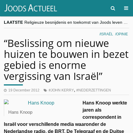
LAATSTE
Religieuze besnijdenis en toekomst van Joods leven centraal tijdens conferentie in Brussel
“Besnijdenisdebat toont hoe moeilijk seculiere Westen minderheden begrijpt”, Jinnih Beels (Vooruit)
CITYTRIP | ROEMENIË – Boekarest: de verrassing van Oost-Europa
ISRAËL
OPINIE
“Vandaag zit elke Jood in België op de beklaagdenbank”
“Beslissing om nieuwe
goKosher lanceert nieuwe website en samenwerking met Mishpacha voor kosher travel en simchas wereldwijd
huizen te bouwen in bezet
gebied is enorme
vergissing van Israël”
,
19 December 2012
JOHN KERRY
NEDERZETTINGEN
Hans Knoop werkte
jaren als
Hans Knoop
correspondent in
Israël voor verschillende media waaronder de
Nederlandse radio, de BRT, De Telegraaf en de Duitse