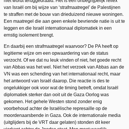
niet wordt teruggedraaid. Het is een onbegrijpelijk reflex
van Israël om bij wijze van ‘strafmaatregel’ de Palestijnen
te straffen met de bouw van drieduizend nieuwe woningen.
Een maatregel die aan geen enkele bevriende natie is uit te
leggen en die Israël internationaal diplomatiek in een
ernstig isolement brengt.
En daarbij een strafmaatregel waarvoor? De PA heeft op
legitieme wijze om een opwaardering van de status
verzocht. Of we dat nu leuk vinden of niet, het goede recht
van Abbas was het wel. Niet het verzoek van Abbas aan de
VN was een schending van het internationaal recht, maar
het antwoord van Israël daarop. Die reactie is des te
ongelukkiger ook voor wat de timing betreft, omdat Israël
diplomatiek sterker dan ooit uit de Gaza Oorlog was
gekomen. Het gehele Westen stond zonder enig
voorbehoud achter de Israëlische represaille op de
moordenaarsbende in Gaza. Ook de internationale media
(uitglijders bij de VRT daar gelaten) stonden dit keer